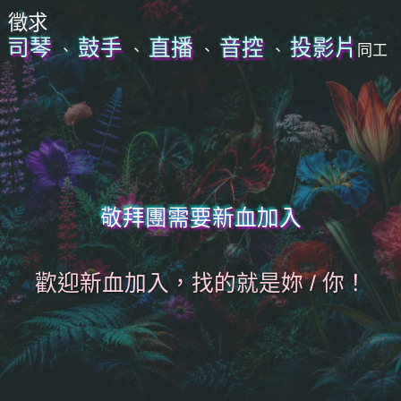
徵求
司琴
鼓手
直播
音控
投影片
、
、
、
、
同工
敬拜團需要新血加入
歡迎新血加入，找的就是妳 / 你！