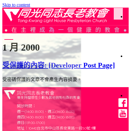
Skip to content
於
在主裡成為一個健康的教會
同
光
1 月 2000
光
加
受保護的內容: [Developer Post Page]
簡
史
聚
受密碼保護的文章不會產生內容摘要。
會
織
架
構
同光同志長老教會
是支持關懷性少數及其他弱勢社群的教會
會
仰
會
週
開放時間：
告
報
生
白
週一(14:00-18:00)、週三(14:00-18:00)
週四(14:00-18:00)、週五(14:00-18:00)
活
日
見
週日(09:00-17:00)
直
問
地址：10442台北市中山區長安東路一段50號7樓
播