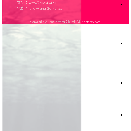
題
電話：+886-970-641-420
道
電郵：
tongkwang@gmail.com
會
仰
場
與
時
聲
生
資
間
Copyright © Tong-Kwang Church All rights reserved.
明
命
源
故
事
項
日
事
會
讀
工
經
關
懷
者
專
欄
滋
影
絡
關
《
懷
我
台
灣
們
首
映
獻
上
支