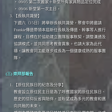
‧ 09/05 第二次搬家＋新堂所有家具物品定位完成
‧ 09/06 新堂第一次主日。
【長執共識營】
下週六（15日）將舉辦長執共識營，聚會中將邀請
Frankie傳道帶領本屆新任長執及傳道、幹事等人進行
課程，目標在於協助建立團隊服事默契，調整溝通及
協調模式，並共同思考教會異象。也請大家為此代
禱，讓教會同工能逐步成長為一個健康成熟的服事團
隊。
(三) 崇拜部報告
【原住民族日的紀念及分享】
教會設立原住民主日是為了呼應國家的原住民族日、
歷史的信仰反省與陪伴，並盼望成為多元的教會和邁
向共融的未來。