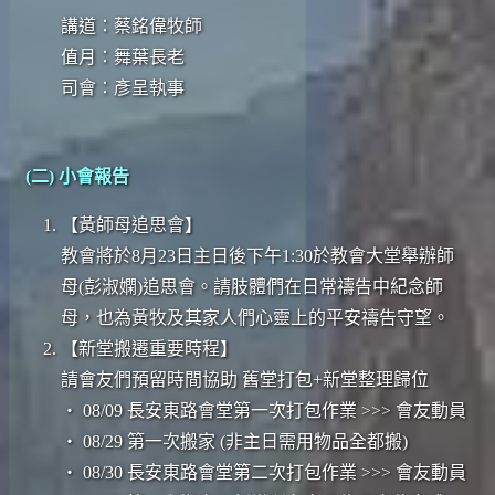
講道：蔡銘偉牧師
值月：舞葉長老
司會：彥呈執事
(二) 小會報告
【黃師母追思會】
教會將於8月23日主日後下午1:30於教會大堂舉辦師
母(彭淑嫻)追思會。請肢體們在日常禱告中紀念師
母，也為黃牧及其家人們心靈上的平安禱告守望。
【新堂搬遷重要時程】
請會友們預留時間協助 舊堂打包+新堂整理歸位
‧ 08/09 長安東路會堂第一次打包作業 >>> 會友動員
‧ 08/29 第一次搬家 (非主日需用物品全都搬)
‧ 08/30 長安東路會堂第二次打包作業 >>> 會友動員