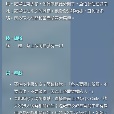
原。羅得往東遷移，他們就彼此分開了。亞伯蘭住在迦南
地；羅得住在平原的城鎮，他漸漸遷移帳棚，直到所多
瑪。所多瑪人在耶和華面前罪大惡極。
陸．講道
講 題：有上帝同在就有一切
柒．奉獻
哥林多後書９章７節這樣說：「各人要隨心所願，不
要為難，不要勉強，因為上帝愛樂捐的人。」
奉獻時除了現場奉獻，直播畫面上也有QR Code，請
大家掃入後有相關資訊；週報中及教會官網中也有提
供教會奉獻相關資訊，也請大家點入後使用，謝謝。