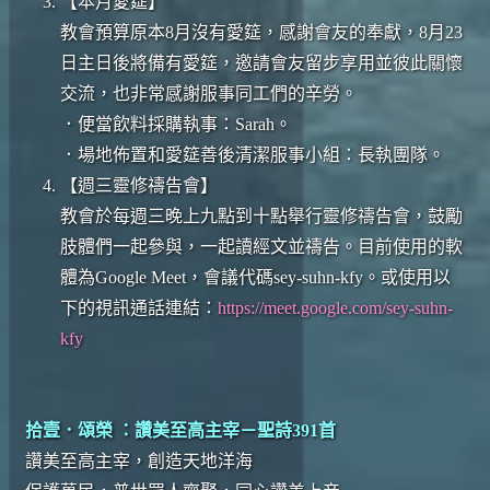
【本月愛筵】
教會預算原本8月沒有愛筵，感謝會友的奉獻，8月23
日主日後將備有愛筵，邀請會友留步享用並彼此關懷
交流，也非常感謝服事同工們的辛勞。
．便當飲料採購執事：Sarah。
．場地佈置和愛筵善後清潔服事小組：長執團隊。
【週三靈修禱告會】
教會於每週三晚上九點到十點舉行靈修禱告會，鼓勵
肢體們一起參與，一起讀經文並禱告。目前使用的軟
體為Google Meet，會議代碼sey-suhn-kfy。或使用以
下的視訊通話連結：
https://meet.google.com/sey-suhn-
kfy
拾壹．頌榮 ：讚美至高主宰－聖詩391首
讚美至高主宰，創造天地洋海