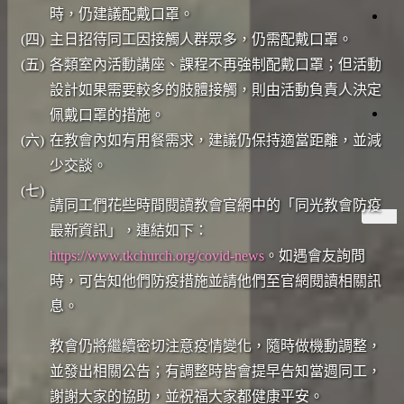
首
時，仍建議配戴口罩。
映
(四)
主日招待同工因接觸人群眾多，仍需配戴口罩。
獻
上
支
(五)
各類室內活動講座、課程不再強制配戴口罩；但活動
帝
裡
持
設計如果需要較多的肢體接觸，則由活動負責人決定
共
佩戴口罩的措施。
好
的
(六)
在教會內如有用餐需求，建議仍保持適當距離，並減
收
少交談。
藏
(七)
請同工們花些時間閱讀教會官網中的「同光教會防疫
最新資訊」，連結如下：
https://www.tkchurch.org/covid-news
。如遇會友詢問
時，可告知他們防疫措施並請他們至官網閱讀相關訊
息。
教會仍將繼續密切注意疫情變化，隨時做機動調整，
並發出相關公告；有調整時皆會提早告知當週同工，
謝謝大家的協助，並祝福大家都健康平安。