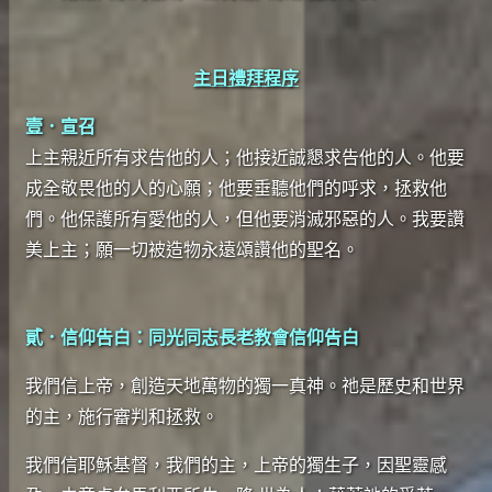
主日禮拜程序
壹．宣召
上主親近所有求告他的人；他接近誠懇求告他的人。他要
成全敬畏他的人的心願；他要垂聽他們的呼求，拯救他
們。他保護所有愛他的人，但他要消滅邪惡的人。我要讚
美上主；願一切被造物永遠頌讚他的聖名。
貳．信仰告白：同光同志長老教會信仰告白
我們信上帝，創造天地萬物的獨一真神。祂是歷史和世界
的主，施行審判和拯救。
我們信耶穌基督，我們的主，上帝的獨生子，因聖靈感