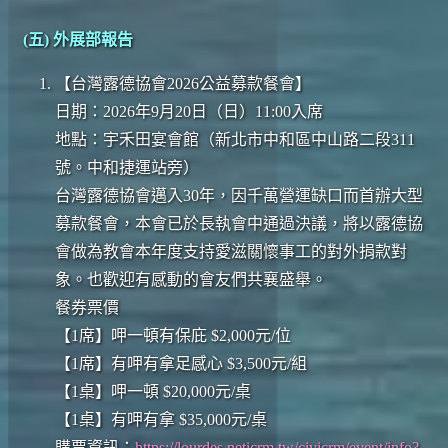
(五) 外展部報告
【台灣露德協會2026公益募款餐會】
日期：2026年9月20日（日）11:00入席
地點：宇禾田宴會館（新北市中和區中山路二段311
號。中和捷運站旁）
台灣露德協會邁入30年，因千萬營運缺口而首辦大型
募款餐會，本會已於長執會中通過決議，將以露德協
會做為教會本年度支持愛滋關懷事工的對外捐款對
象。也歡迎有感動的會友們共襄盛舉。
餐券票價
【1席】呷一頓有保庇 $2,000元/位
【1席】有呷有拿足感心 $3,500元/組
【1桌】呷一頓 $20,000元/桌
【1桌】有呷有拿 $35,000元/桌
購票資訊：
https://lourdes.neticrm.tw/civicrm/event/info?