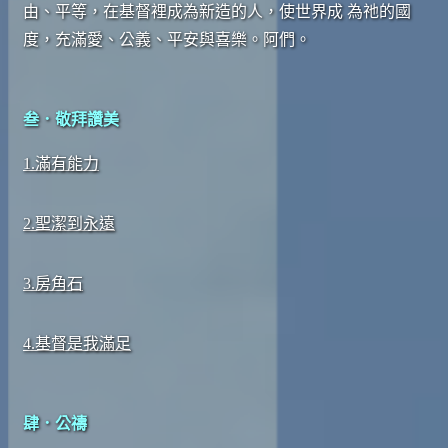
由、平等，在基督裡成為新造的人，使世界成 為祂的國
度，充滿愛、公義、平安與喜樂。阿們。
叁．敬拜讚美
1.滿有能力
2.聖潔到永遠
3.房角石
4.基督是我滿足
肆．公禱