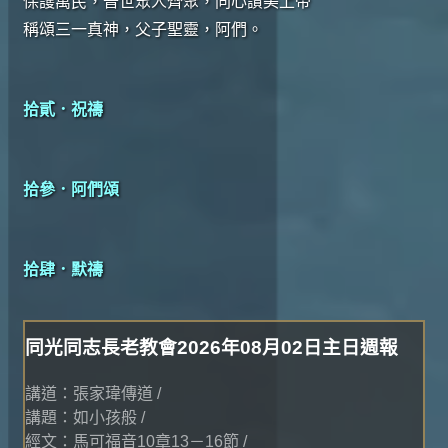
保護萬民，普世眾人齊聚，同心讚美上帝
稱頌三一真神，父子聖靈，阿們。
拾貳．祝禱
拾參．阿們頌
拾肆．默禱
同光同志長老教會2026年08月02日主日週報
講道：張家瑋傳道 /
講題：如小孩般 /
經文：馬可福音10章13－16節 /