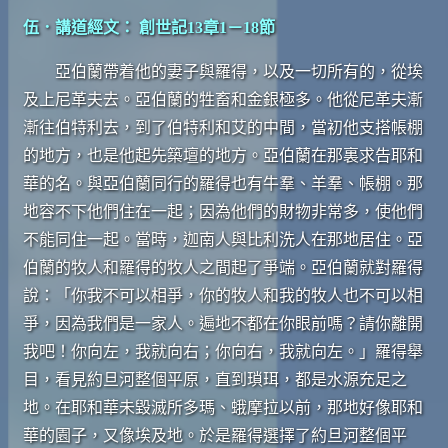
伍．講道經文： 創世記13章1－18節
亞伯蘭帶着他的妻子與羅得，以及一切所有的，從埃
及上尼革夫去。亞伯蘭的牲畜和金銀極多。他從尼革夫漸
漸往伯特利去，到了伯特利和艾的中間，當初他支搭帳棚
的地方，也是他起先築壇的地方。亞伯蘭在那裏求告耶和
華的名。與亞伯蘭同行的羅得也有牛羣、羊羣、帳棚。那
地容不下他們住在一起；因為他們的財物非常多，使他們
不能同住一起。當時，迦南人與比利洗人在那地居住。亞
伯蘭的牧人和羅得的牧人之間起了爭端。亞伯蘭就對羅得
說：「你我不可以相爭，你的牧人和我的牧人也不可以相
爭，因為我們是一家人。遍地不都在你眼前嗎？請你離開
我吧！你向左，我就向右；你向右，我就向左。」羅得舉
目，看見約旦河整個平原，直到瑣珥，都是水源充足之
地。在耶和華未毀滅所多瑪、蛾摩拉以前，那地好像耶和
華的園子，又像埃及地。於是羅得選擇了約旦河整個平