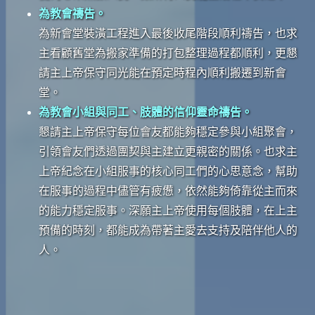
為教會禱告。
為新會堂裝潢工程進入最後收尾階段順利禱告，也求
主看顧舊堂為搬家準備的打包整理過程都順利，更懇
請主上帝保守同光能在預定時程內順利搬遷到新會
堂。
為教會小組與同工、肢體的信仰靈命禱告。
懇請主上帝保守每位會友都能夠穩定參與小組聚會，
引領會友們透過團契與主建立更親密的關係。也求主
上帝紀念在小組服事的核心同工們的心思意念，幫助
在服事的過程中儘管有疲憊，依然能夠倚靠從主而來
的能力穩定服事。深願主上帝使用每個肢體，在上主
預備的時刻，都能成為帶著主愛去支持及陪伴他人的
人。