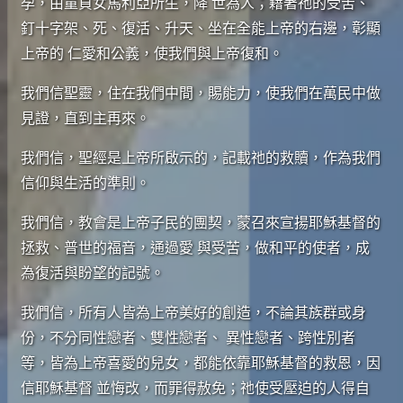
孕，由童貞女馬利亞所生，降 世為人；藉著祂的受苦、
釘十字架、死、復活、升天、坐在全能上帝的右邊，彰顯
上帝的 仁愛和公義，使我們與上帝復和。
我們信聖靈，住在我們中間，賜能力，使我們在萬民中做
見證，直到主再來。
我們信，聖經是上帝所啟示的，記載祂的救贖，作為我們
信仰與生活的準則。
我們信，教會是上帝子民的團契，蒙召來宣揚耶穌基督的
拯救、普世的福音，通過愛 與受苦，做和平的使者，成
為復活與盼望的記號。
我們信，所有人皆為上帝美好的創造，不論其族群或身
份，不分同性戀者、雙性戀者、 異性戀者、跨性別者
等，皆為上帝喜愛的兒女，都能依靠耶穌基督的救恩，因
信耶穌基督 並悔改，而罪得赦免；祂使受壓迫的人得自