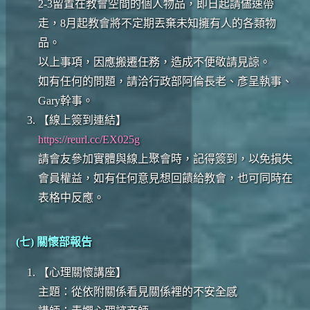
2-3留置在教會空間的個人物品，即日起請儘速帶
走，8月起教會將不定期丟棄未知擁有人的各類物
品。
以上事項，因應搬遷任務，造成不便敬請見諒。
如有任何的問題，請洽行政部阿倫長老、彥呈執事、
Gary幹事。
【線上簽到連結】
https://reurl.cc/EX025g
請會友參加實體與線上聚會時，記得簽到，以免損失
會員權益，如有任何意見想回饋給教會，也可同時在
表格中反應。
(七) 關懷部報告
【心理關懷講座】
主題：從依附關係看見關係裡的不安全感