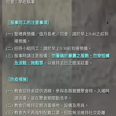
報
生
司會：亭屹執事
白
活
日
見
直
問
播
題
［服事同工的注意事項］
道
會
仰
場
與
時
(一)
聖禮典預備／值月長老／司會：請於早上9:40之前到
聲
生
資
間
明
命
場預備。
源
故
(二)
招待小組同工：請於早上9:30前到場預備。
事
(三)
服事時請注意服儀：
勿著過於暴露之服飾、勿穿短褲
項
日
及涼鞋、拖鞋等
，以維持主日之簡潔莊重。
事
會
讀
工
經
關
懷
者
［防疫措施］
專
欄
(一)
教會招待桌提供酒精，參與各類實體聚會時，入場時
滋
影
請消毒，並在聚會期間勤洗手。
絡
關
《
懷
(二)
教會仍維持定期消毒場地、設備及用具。
我
台
灣
(三)
教會內不再強制配戴口罩，但如無法維持社交距離
們