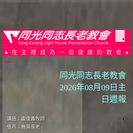
Skip to content
同光同志長老教會 Tong-Kwang Light House Presbyterian
Church
於
在主裡成為一個健康的教會
同
光
同光同志長老教會
光
2026年08月09日主
加
簡
史
聚
日週報
會
織
架
構
講道：盧俊義牧師
會
仰
會
值月：舞葉長老
週
告