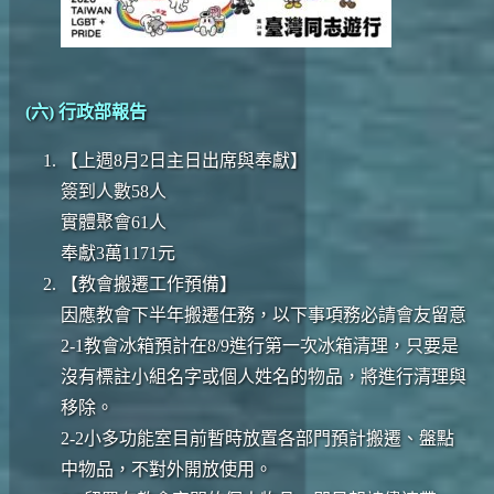
(六) 行政部報告
【上週8月2日主日出席與奉獻】
簽到人數58人
實體聚會61人
奉獻3萬1171元
【教會搬遷工作預備】
因應教會下半年搬遷任務，以下事項務必請會友留意
2-1教會冰箱預計在8/9進行第一次冰箱清理，只要是
沒有標註小組名字或個人姓名的物品，將進行清理與
移除。
2-2小多功能室目前暫時放置各部門預計搬遷、盤點
中物品，不對外開放使用。