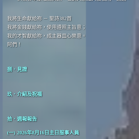
我將生命獻給祢 － 聖詩382首
我將金錢獻給祢，使用遵照主旨意；
我的才智獻給祢，成主器皿心樂意。
阿們！
捌．見證
玖．介紹及祝福
拾．週報報告
(一)
2026年8月16日主日服事人員