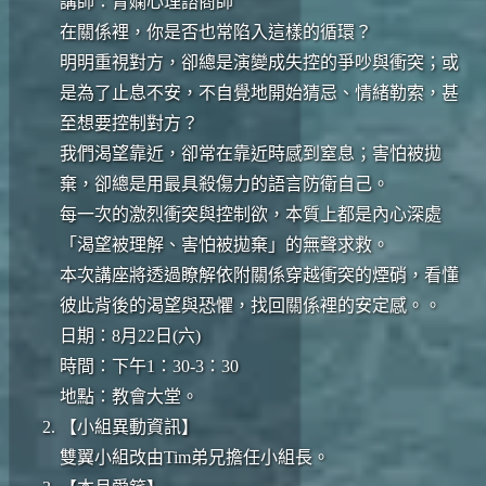
講師：青嫻心理諮商師
在關係裡，你是否也常陷入這樣的循環？
明明重視對方，卻總是演變成失控的爭吵與衝突；或
是為了止息不安，不自覺地開始猜忌、情緒勒索，甚
至想要控制對方？
我們渴望靠近，卻常在靠近時感到窒息；害怕被拋
棄，卻總是用最具殺傷力的語言防衛自己。
每一次的激烈衝突與控制欲，本質上都是內心深處
「渴望被理解、害怕被拋棄」的無聲求救。
本次講座將透過瞭解依附關係穿越衝突的煙硝，看懂
彼此背後的渴望與恐懼，找回關係裡的安定感。。
日期：8月22日(六)
時間：下午1：30-3：30
地點：教會大堂。
【小組異動資訊】
雙翼小組改由Tim弟兄擔任小組長。