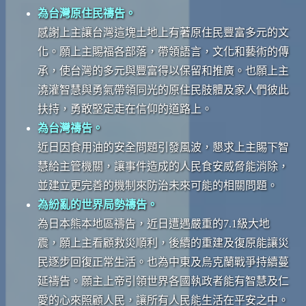
為台灣原住民禱告。
感謝上主讓台灣這塊土地上有著原住民豐富多元的文
化。願上主賜福各部落，帶領語言，文化和藝術的傳
承，使台灣的多元與豐富得以保留和推廣。也願上主
澆灌智慧與勇氣帶領同光的原住民肢體及家人們彼此
扶持，勇敢堅定走在信仰的道路上。
為台灣禱告。
近日因食用油的安全問題引發風波，懇求上主賜下智
慧給主管機關，讓事件造成的人民食安威脅能消除，
並建立更完善的機制來防治未來可能的相關問題。
為紛亂的世界局勢禱告。
為日本熊本地區禱告，近日遭遇嚴重的7.1級大地
震，願上主看顧救災順利，後續的重建及復原能讓災
民逐步回復正常生活。也為中東及烏克蘭戰爭持續蔓
延禱告。願主上帝引領世界各國執政者能有智慧及仁
愛的心來照顧人民，讓所有人民能生活在平安之中。