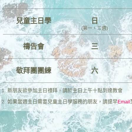
兒童主日學
日
(第一、三週)
禱告會
三
敬拜團團練
六
新朋友欲參加主日禮拜，請於主日上午十點到達教會
如果當週主日需要兒童主日學服務的朋友，請提早
Email