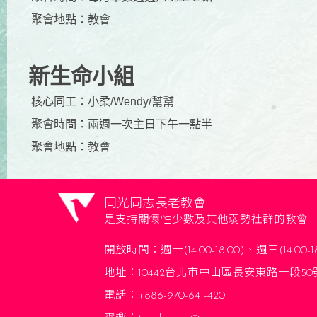
聚會地點：
教會
新生命小組
核心同工：
小柔/Wendy/幫幫
聚會時間：
兩週一次主日下午一點半
聚會地點：
教會
同光同志長老教會
是支持關懷性少數及其他弱勢社群的教會
開放時間：
週一(14:00-18:00)、週三(14:00-1
地址：10442台北市中山區長安東路一段50
電話：+886-970-641-420