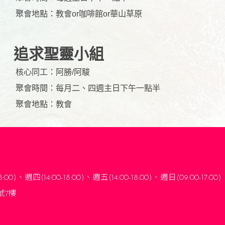
聚會地點：
教會or咖啡館or華山草原
追求聖靈小組
核心同工：
阿勝/阿駿
聚會時間：
每月二、四週主日下午一點半
聚會地點：
教會
8:00)
、
週四(14:00-18:00)、週五(14:00-18:00)
、
週日(09:00-17:00)
號7樓