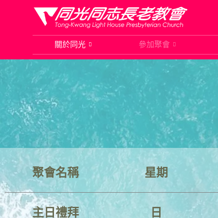
Skip
to
關於同光
參加聚會
content
聚會名稱
星期
主日禮拜
日