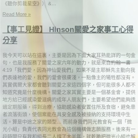
《聽你剪裁星空》） &…
Read More »
【事工見證】 Hinson關愛之家事工心得
分享
我今天可以站在這裏，主要是因為下面大家耳熟能詳的一句金
句，也是我服務了關愛之家六年的動力，就是來自約翰一書
4:19「我們愛，因為神仙愛我們」如果不是主耶穌先主動向我
們表達祂的愛，我們的愛會很膚淺，一點像主的犧牲都沒有。
其實偶爾大家都會聽到關愛之家這四個字，但可能很多人都不
知道究竟是什麼機構。關愛之家其實主要是一個基金會，提供
地方給已經感染愛滋病的成年人朋友們，主要希望他們能夠透
過定期服藥，得到治療，協助感染者安置住所及食宿，避免患
者流落街頭，使個案能在具安全感及被接納的支持環境中生
活。算是中途之家的類型… 而前身我們同光教會有一個「微
光小組」負責代表同光教會為這個機構做志願服務。後來有一
段時間只有我和組長二人撐了大半年，就乾脆把微光小組也解