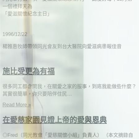
一個禮拜天為
「愛滋關懷紀念主日」
1996/12/22
楊雅惠牧師帶領同光會友到台大醫院向愛滋病患報佳音
施比受更為有福
很多同工都會問我，在關愛之家的服事，到底我能做些什麼？
其實很簡單，你只要陪伴住民…
Read More »
在愛慈家園見證上帝的愛與恩典
◎Fred（同光教會「愛慈關懷小組」負責人） （本文摘錄自