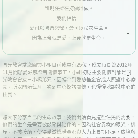
會
週
告
報
到現在還在持續地做。
生
白
活
日
我們相信，
見
直
問
愛可以勝過恐懼，愛可以帶來生命。
播
題
道
因為上帝就是愛，上帝就是生命。
會
仰
場
與
時
聲
生
資
間
明
命
源
故
同光教會愛滋關懷小組目前成員有25位，成立時間為2012年
事
11月開辦愛滋感染者關懷事工，小組初期主要關懷對象是同
項
日
光教會會友－小楊弟兄，因轉介到愛慈基金會成人照護中心療
事
會
讀
養，所以開始每月一次到中心探訪關懷，也慢慢地認識中心的
工
經
關
住民。
懷
者
專
欄
聽大家分享自己的生命故事，我們開始看見這些住民的需要，
滋
影
他們的生命是需要被鼓勵與陪伴的。因為社會異樣的眼光，排
絡
關
《
懷
斥，不被接納，使得愛滋機構資源與人力上長期不足，處境與
我
台