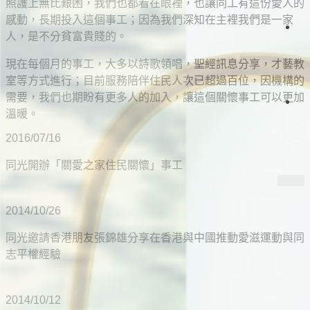
照護上無比艱困，我們也都看在眼裡，也讓同工有這份愛人的
灣
們
首
感動，長期投入這個事工；因為我們深知在主裡我們是一家
映
人，是不分貧富貴賤的。
獻
上
現在每個月的事工，大多以詩歌領唱，聖經訊息分享，才藝教
支
帝
裡
室等方式進行；目前服務陪伴住民人次已超過百位，因機構的
持
共
需要，我們也期盼有更多人的加入，讓這個關懷事工可以更加
好
溫暖。
的
2016/07/16
收
藏
同光開辦「關愛之家住民關懷」事工
2014/10/26
同光邀請香港朋友張錦雄分享在香港與中國推動愛滋運動與同
志平權經驗
2014/10/12