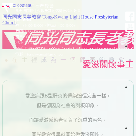
Skip to content
同光同志長老教會
是支持關懷性少數及其他弱勢社群的教會
同光同志長老教會 Tong-Kwang Light House Presbyterian
開放時間：
Church
週一(14:00-18:00)、週三(14:00-18:00)
週四(14:00-18:00)、週五(14:00-18:00)
週日(09:00-17:00)
地址：10442台北市中山區長安東路一段50號7樓
電話：+886-970-641-420
於
電郵：
tongkwang@gmail.com
在主裡成為一個健康的教會
愛滋關懷事工
同
光
光
加
愛滋病跟B型肝炎的傳染途徑完全一樣，
簡
史
聚
但是卻因為社會的刻板印象，
會
織
架
而讓愛滋感染者背負了沉重的污名。
構
會
同光教會很早就開始做愛滋關懷，
仰