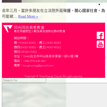
首
映
獻
去年三月，當許多朋友在立法院外面聲援、關心國家社會、為
上
可能被…
Read More »
支
帝
裡
持
共
同光同志長老教會
好
是支持關懷性少數及其他弱勢社群的教會
的
開放時間：
收
週一(14:00-18:00)、週三(14:00-18:00)
週四(14:00-18:00)、週五(14:00-18:00)
藏
週日(09:00-17:00)
地址：10442台北市中山區長安東路一段50號7樓
電話：+886-970-641-420
電郵：
tongkwang@gmail.com
Copyright © Tong-Kwang Church All rights reserved.