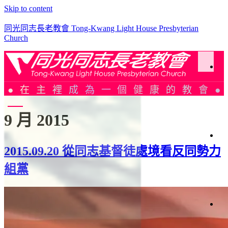
Skip to content
同光同志長老教會 Tong-Kwang Light House Presbyterian
Church
於
在主裡成為一個健康的教會
同
光
9 月 2015
光
加
2015.09.20 從同志基督徒處境看反同勢力
簡
史
聚
組黨
會
織
架
構
會
仰
會
週
告