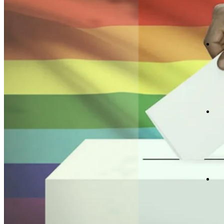
報
生
白
活
日
見
直
問
播
題
道
會
仰
場
與
時
聲
生
資
間
明
命
源
故
事
項
日
事
會
讀
工
經
關
懷
者
專
欄
滋
影
絡
關
《
懷
我
台
灣
們