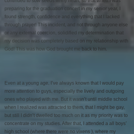
continued to sow seeds in my heart, so that when I was
preparing for the graduation concert in my senior year, I
found strength, confidence and everything that I lacked
through prayer! This incident, and not through anyone else
or any external coercion, solidified my determination that
my decision was completely based on my relationship with
God! This was how God brought me back to him.
Even at a young age, I’ve always known that I would pay
more attention to guys, especially the lively and outgoing
ones who played with me. But it wasn’t until middle school
when I realized was attracted to them, that I might be gay,
but still I didn’t dwelled too much on it as my priority was to
concentrate on my studies. After that, I attended a all boys’
high school (where there were no vixens ), where my