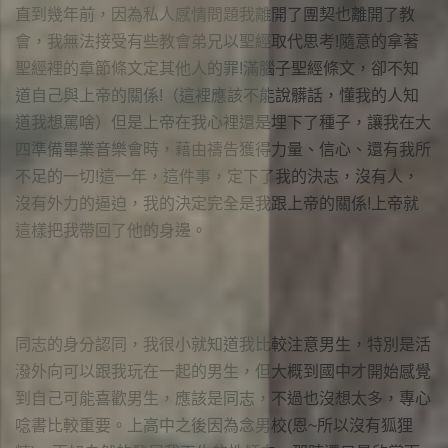
直到幾年前，因為私人感情問題我離開了團契也離開了教
會，我無法接受有些教會弟兄以聖經取代思考!隨意的拿著
聖經裡的章節條文定其他人的罪!滿腦子聖經條文，卻不知
道自己與上帝的關係!（這裡應該不能說髒話，懂我的人知
道我想罵啥）但是上帝在我心裡還是埋下了種子，讓我在大
四準備畢業音樂會時，藉由禱告獲得力量、信心、還有我所
不足的一切!這一年，這件事，定下了我的決志，沒有人，
沒有外力的逼迫，我的決定完全是我跟上帝的關係!上帝就
這樣把我帶回了他的身邊。
同志的身分認同，我很小就知道我比較注意男生，特別是活
潑外向可以跟我玩在一起的男生，但大概到國中才開始感覺
到自己可能喜歡男生，應該是同志，不過也沒想太多，專心
唸書比較重要。上高中之後因為念男校(恩~所以沒有狐狸