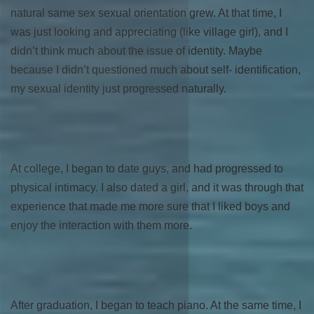
natural same sex sexual orientation grew. At that time, I
was just looking and appreciating (like village girl), and I
didn’t think much about the issue of identity. Maybe
because I didn’t questioned much about self- identification,
my sexual identity just progressed naturally.
At college, I began to date guys, and had progressed to
physical intimacy. I also dated a girl, and it was through that
experience that made me more sure that I liked boys and
enjoy the interaction with them more.
After graduation, I began to teach piano. At the same time, I