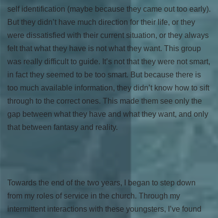
self identification (maybe because they came out too early).
But they didn’t have much direction for their life, or they
were dissatisfied with their current situation, or they always
felt that what they have is not what they want. This group
was really difficult to guide. It’s not that they were not smart,
in fact they seemed to be too smart. But because there is
too much available information, they didn’t know how to sift
through to the correct ones. This made them see only the
gap between what they have and what they want, and only
that between fantasy and reality.
Towards the end of the two years, I began to step down
from my roles of service in the church. Through my
intermittent interactions with these youngsters, I’ve found