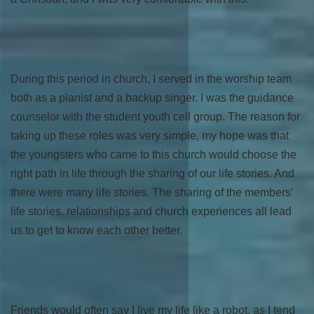
During this period in church, I served in the worship team
both as a pianist and a backup singer. I was the guidance
counselor with the student youth cell group. The reason for
taking up these roles was very simple, my hope was that
the youngsters who came to this church would choose the
right path in life through the sharing of our life stories. And
there were many life stories. The sharing of the members’
life stories, relationships and church experiences all lead
us to get to know each other better.
Friends would often say I live my life like a robot, as I tend