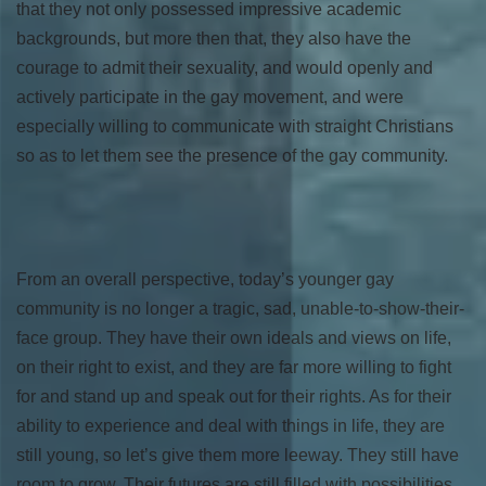
that they not only possessed impressive academic
backgrounds, but more then that, they also have the
courage to admit their sexuality, and would openly and
actively participate in the gay movement, and were
especially willing to communicate with straight Christians
so as to let them see the presence of the gay community.
From an overall perspective, today’s younger gay
community is no longer a tragic, sad, unable-to-show-their-
face group. They have their own ideals and views on life,
on their right to exist, and they are far more willing to fight
for and stand up and speak out for their rights. As for their
ability to experience and deal with things in life, they are
still young, so let’s give them more leeway. They still have
room to grow. Their futures are still filled with possibilities.