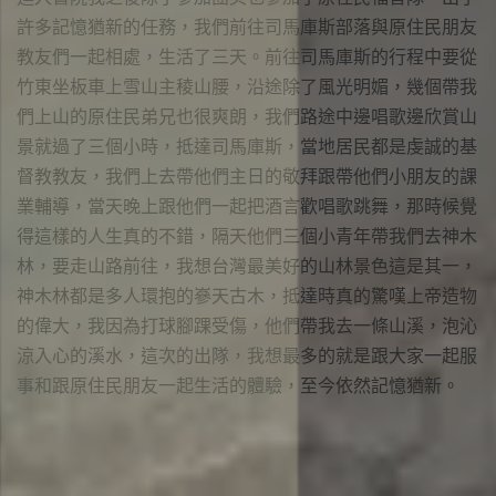
許多記憶猶新的任務，我們前往司馬庫斯部落與原住民朋友
教友們一起相處，生活了三天。前往司馬庫斯的行程中要從
竹東坐板車上雪山主稜山腰，沿途除了風光明媚，幾個帶我
們上山的原住民弟兄也很爽朗，我們路途中邊唱歌邊欣賞山
景就過了三個小時，抵達司馬庫斯，當地居民都是虔誠的基
督教教友，我們上去帶他們主日的敬拜跟帶他們小朋友的課
業輔導，當天晚上跟他們一起把酒言歡唱歌跳舞，那時候覺
得這樣的人生真的不錯，隔天他們三個小青年帶我們去神木
林，要走山路前往，我想台灣最美好的山林景色這是其一，
神木林都是多人環抱的嵾天古木，抵達時真的驚嘆上帝造物
的偉大，我因為打球腳踝受傷，他們帶我去一條山溪，泡沁
涼入心的溪水，這次的出隊，我想最多的就是跟大家一起服
事和跟原住民朋友一起生活的體驗，至今依然記憶猶新。