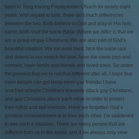
been in Tong Kwang Presbyterian Church for nearly eight
years. With regard to faith, there isn’t much differences
between the two. Both believe in God and pray in His holy
name, both read the same Bible. Where we differ is that we
are a group of gay Christians. We are also part of God’s
beautiful creation. We too work hard, face the same ups
and downs in our search for love, have the same joys and
sorrows, have family and friends and loved ones. So under
the premise that we’re not that different after all, I hope that
more people can get know more gay friends. I have
watched straight Christians brazenly attack gay Christians,
and gay Christians attack each other in order to protect
their rights and self interests. Have we forgotten God’s
greatest commandment is to love each other. I’m saddened
to see such a situation. There are many people that are
different from us in the world, and if we always only view