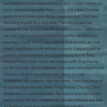
was baptized in my original church, but I couldn’t share too
much about my sexuality there. I only told a few Christian
brothers who were close to me. I realized that I had been
deceiving myself for a long time. The church was not
suitable for me. It’s not that the church members didn’t love
me, but I didn’t want them to only know the me who was
wearing a mask, which was unfair to both parties, so I left
church and began a life without a church. It wasn’t until by
chance a friend wanted me to accompany him to Tong
Kwang Church that I came into contact with Tong Kwang
for the first time. But at that time I still could not comprehend
what you all were so enthusiastic about, so I still
maintained my distance. After two years, I took the initiative
to contact Haohao and joined Tong Kwang Church( Other
details will be explained later). My experiences during this
period of my life life confirmed my identity of being gay and
a Christian, and I was very comfortable with this.