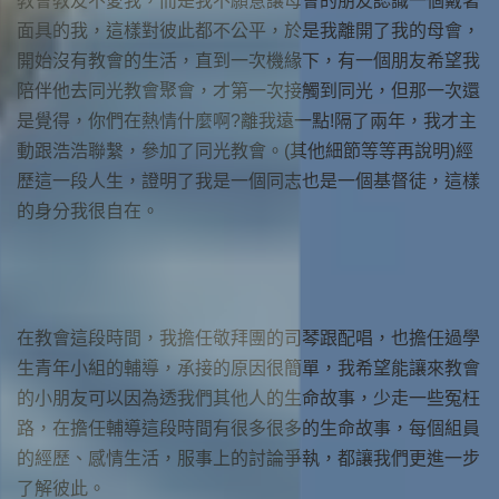
教會教友不愛我，而是我不願意讓母會的朋友認識一個戴著
面具的我，這樣對彼此都不公平，於是我離開了我的母會，
開始沒有教會的生活，直到一次機緣下，有一個朋友希望我
陪伴他去同光教會聚會，才第一次接觸到同光，但那一次還
是覺得，你們在熱情什麼啊?離我遠一點!隔了兩年，我才主
動跟浩浩聯繫，參加了同光教會。(其他細節等等再說明)經
歷這一段人生，證明了我是一個同志也是一個基督徒，這樣
的身分我很自在。
在教會這段時間，我擔任敬拜團的司琴跟配唱，也擔任過學
生青年小組的輔導，承接的原因很簡單，我希望能讓來教會
的小朋友可以因為透我們其他人的生命故事，少走一些冤枉
路，在擔任輔導這段時間有很多很多的生命故事，每個組員
的經歷、感情生活，服事上的討論爭執，都讓我們更進一步
了解彼此。