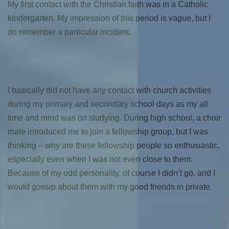
My first contact with the Christian faith was in a Catholic
kindergarten. My impression of this period is vague, but I
do remember a particular incident.
I basically did not have any contact with church activities
during my primary and secondary school days as my all
time and mind was on studying. During high school, a choir
mate introduced me to join a fellowship group, but I was
thinking – why are these fellowship people so enthusiastic,
especially even when I was not even close to them.
Because of my odd personality, of course I didn’t go, and I
would gossip about them with my good friends in private.