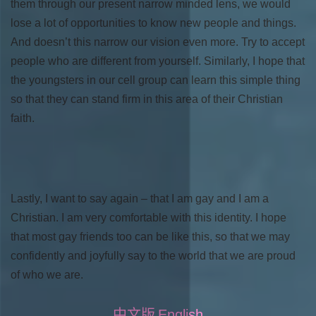
them through our present narrow minded lens, we would
lose a lot of opportunities to know new people and things.
And doesn’t this narrow our vision even more. Try to accept
people who are different from yourself. Similarly, I hope that
the youngsters in our cell group can learn this simple thing
so that they can stand firm in this area of their Christian
faith.
Lastly, I want to say again – that I am gay and I am a
Christian. I am very comfortable with this identity. I hope
that most gay friends too can be like this, so that we may
confidently and joyfully say to the world that we are proud
of who we are.
中文版
English