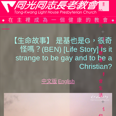
關
於
Skip
同
在主裡成為一個健康的教會
to
光
content
【生命故事】 是基也是G，很奇
參
同
光
加
怪嗎？(BEN) [Life Story] Is it
簡
聚
strange to be gay and to be a
史
會
Christian?
組
織
教
教
中文版
English
架
會
會
構
週
生
報
活
信
仰
主
告
日
信
證