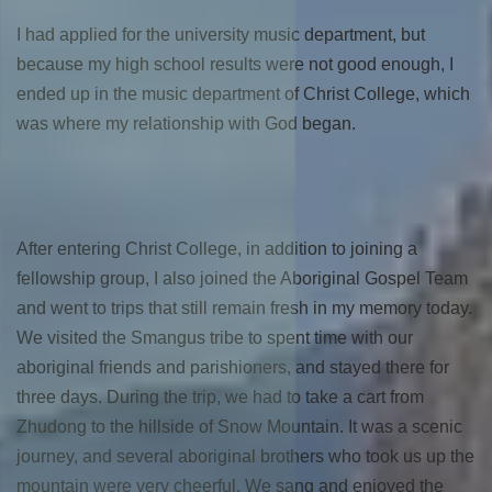
I had applied for the university music department, but
because my high school results were not good enough, I
ended up in the music department of Christ College, which
was where my relationship with God began.
After entering Christ College, in addition to joining a
fellowship group, I also joined the Aboriginal Gospel Team
and went to trips that still remain fresh in my memory today.
We visited the Smangus tribe to spent time with our
aboriginal friends and parishioners, and stayed there for
three days. During the trip, we had to take a cart from
Zhudong to the hillside of Snow Mountain. It was a scenic
journey, and several aboriginal brothers who took us up the
mountain were very cheerful. We sang and enjoyed the