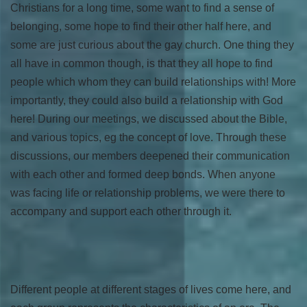
Christians for a long time, some want to find a sense of
belonging, some hope to find their other half here, and
some are just curious about the gay church. One thing they
all have in common though, is that they all hope to find
people which whom they can build relationships with! More
importantly, they could also build a relationship with God
here! During our meetings, we discussed about the Bible,
and various topics, eg the concept of love. Through these
discussions, our members deepened their communication
with each other and formed deep bonds. When anyone
was facing life or relationship problems, we were there to
accompany and support each other through it.
Different people at different stages of lives come here, and