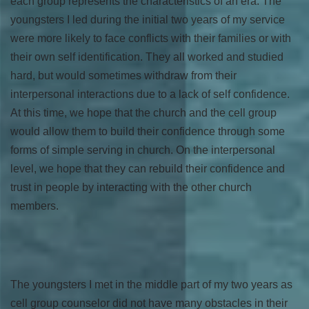
each group represents the characteristics of an era. The
youngsters I led during the initial two years of my service
were more likely to face conflicts with their families or with
their own self identification. They all worked and studied
hard, but would sometimes withdraw from their
interpersonal interactions due to a lack of self confidence.
At this time, we hope that the church and the cell group
would allow them to build their confidence through some
forms of simple serving in church. On the interpersonal
level, we hope that they can rebuild their confidence and
trust in people by interacting with the other church
members.
The youngsters I met in the middle part of my two years as
cell group counselor did not have many obstacles in their