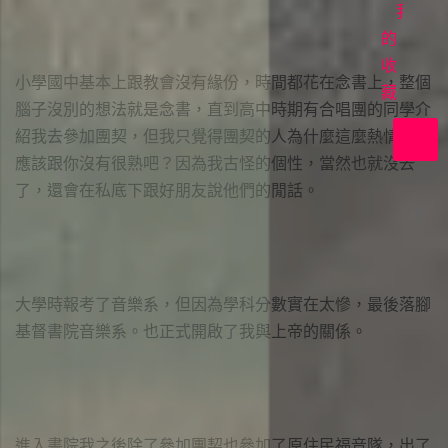
首
我
映
的
收
在
小學國中基本上跟教會沒有緣份，時間都花在念書上，整個
上
藏
腦子沒別的想法就是念書，直到高中時期有合唱團的同學介
帝
紹我去參加團契，但我只覺得團契的人為什麼這麼熱情?我
裡
應該跟你沒有很熟吧？因為我古怪的個性，當然也就沒去
共
了，還會在私底下跟好朋友說他們的閒話。
好
大學時報考了音樂系，但因為學科分數實在太慘，最後落腳
基督書院音樂系。也正式開啟了我與上帝的關係。
進入書院我之後除了參加團契也參加了原住民福音隊，出了