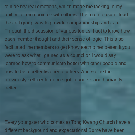
to hide my real emotions, which made me lacking in my
ability to communicate with others. The main reason I lead
the cell group was to provide companionship and care.
Through the discussion of various topics, I got to know how
each member thought and their sense of logic. This also
facilitated the members to get know each other better. If you
were to ask what I gained as a councilor, I would say I
learned how to communicate better with other people and
how to be a better listener to others. And so the the
previously self-centered me got to understand humanity
better.
Every youngster who comes to Tong Kwang Church have a
different background and expectations! Some have been