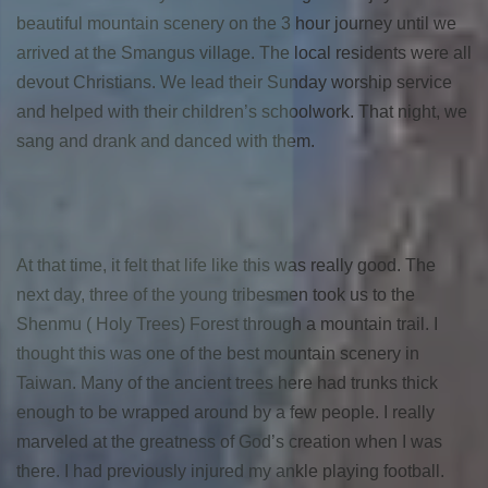
beautiful mountain scenery on the 3 hour journey until we
arrived at the Smangus village. The local residents were all
devout Christians. We lead their Sunday worship service
and helped with their children’s schoolwork. That night, we
sang and drank and danced with them.
At that time, it felt that life like this was really good. The
next day, three of the young tribesmen took us to the
Shenmu ( Holy Trees) Forest through a mountain trail. I
thought this was one of the best mountain scenery in
Taiwan. Many of the ancient trees here had trunks thick
enough to be wrapped around by a few people. I really
marveled at the greatness of God’s creation when I was
there. I had previously injured my ankle playing football.