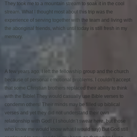
They took me to a mountain stream to soak it in the cool
stream. What I thought most about this trip was the
experience of serving together with the team and living with
the aboriginal friends, which until today is still fresh in my
memory.
A few years ago, I left the fellowship group and the church
because of personal emotional problems. I couldn’t accept
that some Christian brothers replaced their ability to think
with the Bible! They would casually use Bible verses to
condemn others! Their minds may be filled up biblical
verses and yet they did not understand their own
relationship with God! ( I shouldn’t swear here, but those
who know me would know what I would say) But God still