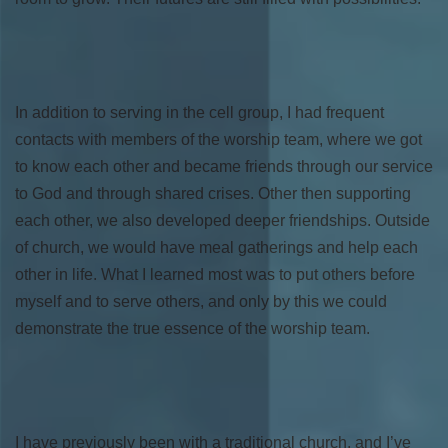
In addition to serving in the cell group, I had frequent
contacts with members of the worship team, where we got
to know each other and became friends through our service
to God and through shared crises. Other then supporting
each other, we also developed deeper friendships. Outside
of church, we would have meal gatherings and help each
other in life. What I learned most was to put others before
myself and to serve others, and only by this we could
demonstrate the true essence of the worship team.
I have previously been with a traditional church, and I’ve