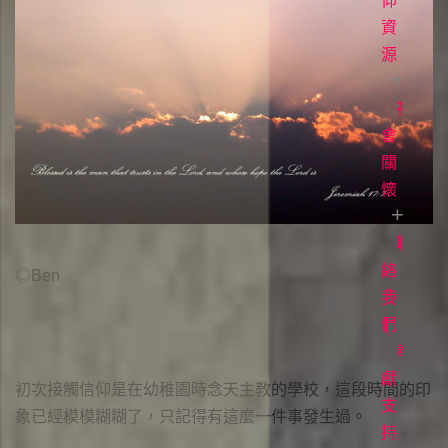
白
直
道
仰
播
與
資
常
見
生
源
聚
問
會
命
題
時
故
社
每
間
事
日
會
立
場
讀
關
各
聲
項
經
懷
明
事
牧
工
者
聯
愛
專
滋
絡
◎Ben
欄
關
我
懷
們
電
影
奉
《1946
獻
初次接觸信仰是在幼稚園時念天主教的學校，這段時間的印
台
支
象已經模模糊糊了，只記得有這麼一件事發生過。
灣
持