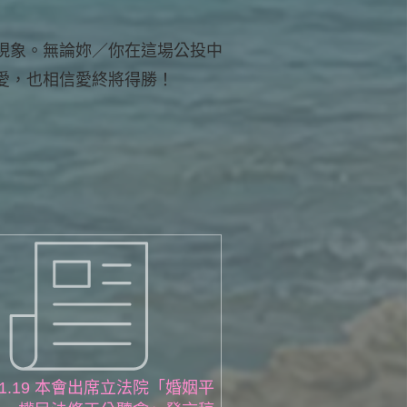
現象。無論妳／你在這場公投中
愛，也相信愛終將得勝！
.11.19 本會出席立法院「婚姻平