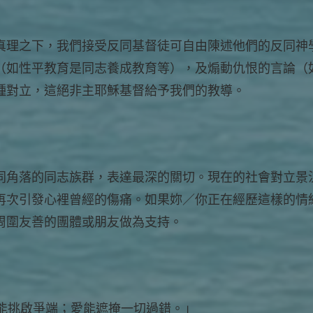
真理之下，我們接受反同基督徒可自由陳述他們的反同神
（如性平教育是同志養成教育等），及煽動仇恨的言論（
種對立，這絕非主耶穌基督給予我們的教導。
同角落的同志族群，表達最深的關切。現在的社會對立景
再次引發心裡曾經的傷痛。如果妳／你正在經歷這樣的情
周圍友善的團體或朋友做為支持。
恨能挑啟爭端；愛能遮掩一切過錯。」