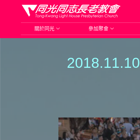
Skip
to
關於同光
參加聚會
content
20
1
8.
1
1
.
1