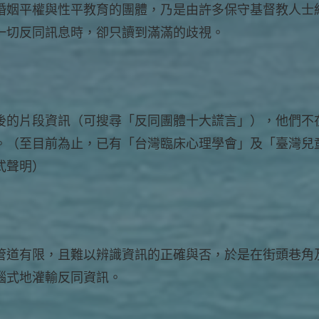
婚姻平權與性平教育的團體，乃是由許多保守基督教人士
一切反同訊息時，卻只讀到滿滿的歧視。
後的片段資訊（可搜尋「反同團體十大謊言」），他們不
。（至目前為止，已有「台灣臨床心理學會」及「臺灣兒
式聲明）
管道有限，且難以辨識資訊的正確與否，於是在街頭巷角
腦式地灌輸反同資訊。