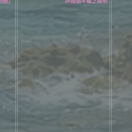
問題」
評婚姻平權之聲明
之聲明