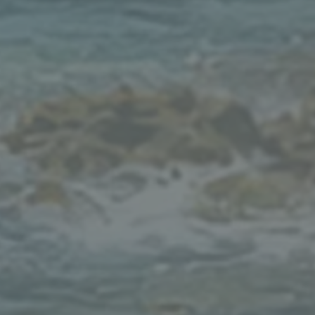
受洗肢體報名參加，有心者請向黃牧報名。另洗禮慕道班則在11/25, 1
團、各小組、及教會肢體們預備心，協助事工進行。