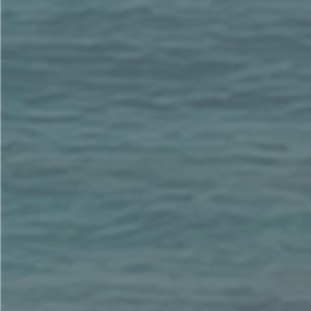
陸. 講道
講員：黃國堯 牧師
講題：時代變遷看敵基督（四）
柒. 奉獻
捌. 介紹及祝福
玖. 報告
(一) 下週主日服事人員（主後2018年11月18日）
講道：黃國堯牧師