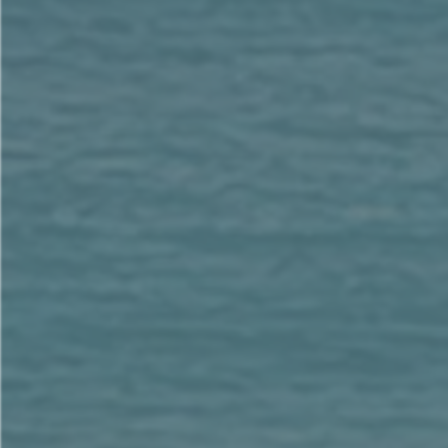
在你中間絕對見不到了；
推磨的聲音
在你中間絕對聽不見了；
18:23 燈臺的光
在你中間絕對不再照耀了；
新郎和新娘的聲音
在你中間絕對聽不見了。
你的商人原來是地上的顯要；
萬國也被你的邪術迷惑了。
18:24 先知、聖徒和地上一切被殺的人的血都在這城裏找
19:1 此後，我聽見好像有一大群人在天上大聲說：