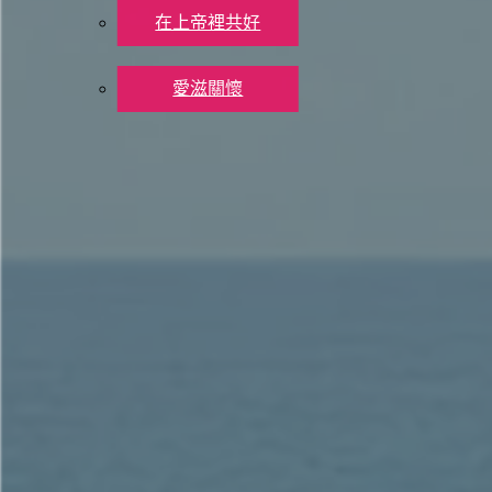
在本丟彼拉多手下受難，
在上帝裡共好
被釘十字架、死、埋葬、降在陰間，
社會關懷
第三天從死人中復活、昇天，
愛滋關懷
坐在全能父上帝的右邊，
聯絡我們
將來必從那裡降臨，審判活人、死人。
奉獻支持
我信聖靈。
X
我信聖而公之教會。我信聖徒相通。
我信罪得赦免。我信身體的復活。
我信永生。阿們！
參. 敬拜讚美
肆. 公禱
台灣十一月廿四日為九合一選舉，綑綁其中的還有支持同
公投說不。