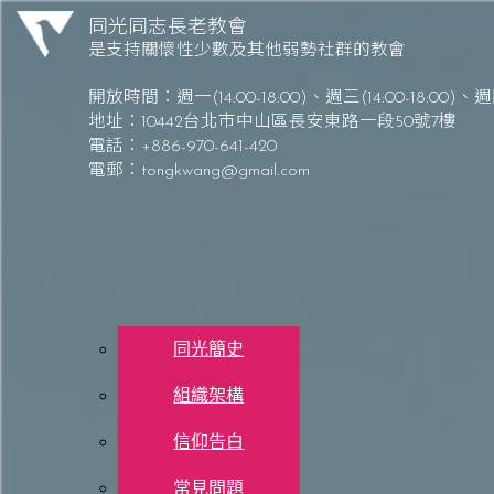
Skip to content
同光同志長老教會
是支持關懷性少數及其他弱勢社群的教會
同光同志長老教會 Tong-Kwang Light House Presbyterian Church
開放時間：
週一(14:00-18:00)、週三(14:00-18:00)
、
週四
地址：10442台北市中山區長安東路一段50號7樓
電話：+886-970-641-420
電郵：
tongkwang@gmail.com
關於同光
同光簡史
組織架構
同光同志長老教會20
1
信仰告白
常見問題