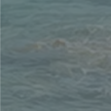
司會：伊凡長老
聖餐：舞葉長老、伊凡長老
值週：震宇 執事
招待：東區小組
司獻：東區小組
(二) 崇拜部報告
本堂於2018年12月23日(主日)舉行今年第二次的洗禮，歡迎未
舉行，時間為下午二時開始，敬請預留時間。
崇拜部即將著手安排2019年1-6月服事班表，敬請敬拜
(三) 行政部報告
【上週11/4出席與奉獻】
主日禮拜: 85人
奉獻6萬6110元
【收支表】
期間2018年1/1-9/30