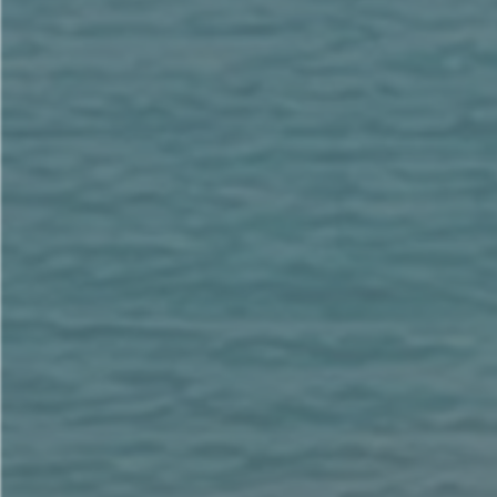
「哈利路亞！
救恩、榮耀、權能都屬於我們的上帝。
19:2 他的判斷又真實又公義；
因他判斷了那大淫婦，
她用淫行敗壞了世界。
上帝為他的僕人伸冤，
向淫婦討流僕人血的罪。」
19:3 他們又一次說：
「哈利路亞！
燒淫婦的煙往上冒，直到永永遠遠。」
19:4 那二十四位長老和四活物就俯伏敬拜坐在寶座上的上
「阿們。哈利路亞！」