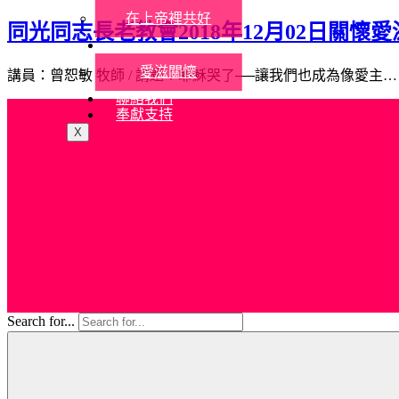
在上帝裡共好
同光同志長老教會2018年12月02日關懷
社會關懷
愛滋關懷
講員：曾恕敏 牧師 / 講題：耶穌哭了──讓我們也成為像愛主
聯絡我們
奉獻支持
X
Search for...