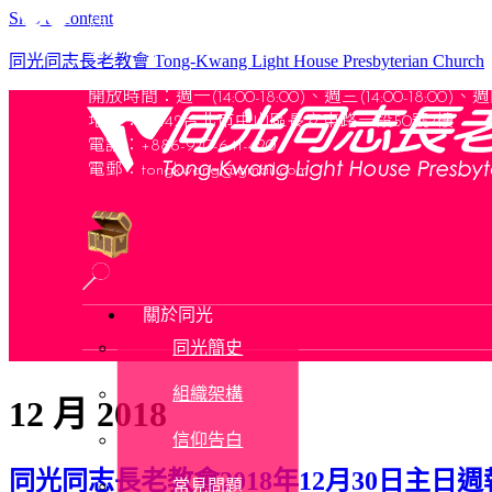
Skip to content
同光同志長老教會
是支持關懷性少數及其他弱勢社群的教會
同光同志長老教會 Tong-Kwang Light House Presbyterian Church
開放時間：
週一(14:00-18:00)、週三(14:00-18:00)
、
週四
地址：10442台北市中山區長安東路一段50號7樓
電話：+886-970-641-420
電郵：
tongkwang@gmail.com
關於同光
同光簡史
組織架構
12 月 2018
信仰告白
同光同志長老教會2018年12月30日主日週
常見問題