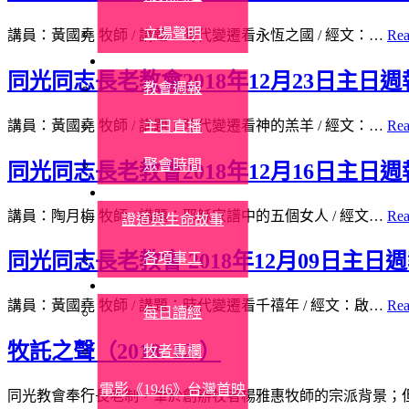
立場聲明
講員：黃國堯 牧師 / 講題：時代變遷看永恆之國 / 經文：…
Rea
參加聚會
同光同志長老教會2018年12月23日主日週
教會週報
講員：黃國堯 牧師 / 講題：時代變遷看神的羔羊 / 經文：…
Rea
主日直播
聚會時間
同光同志長老教會2018年12月16日主日週
教會生活
講員：陶月梅 牧師 / 講題：耶穌家譜中的五個女人 / 經文…
Rea
證道與生命故事
同光同志長老教會 2018年12月09日主日
各項事工
信仰資源
講員：黃國堯 牧師 / 講題：時代變遷看千禧年 / 經文：啟…
Rea
每日讀經
牧託之聲（2018. 12.）
牧者專欄
電影《1946》台灣首映
同光教會奉行長老制，肇於創辦牧者楊雅惠牧師的宗派背景；