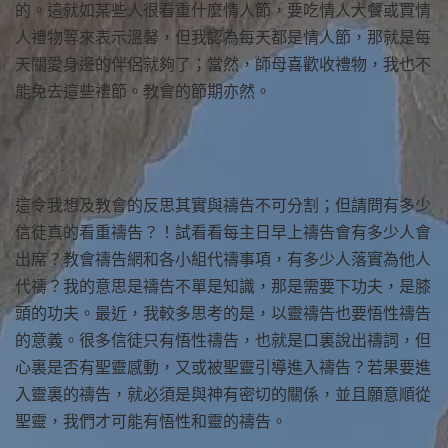
的。這就如某些人很看重什麼情人節，要吃情人大餐或買情
人禮物等來表示溫馨，但我認為每天都是情人節，那就是每
天關愛身邊的伴侶就夠了；當然，師母喜歡收禮物，我也不
能免去這些禮節。教會的節期亦然。
這令我想及教會的反思其實與禱告不可分割；但請問有多少
信徒真的看重禱告？！試看看每主日早上禱告會有多少人會
出席？教會禱告網和各小組代禱事項，有多少人落實為他人
代禱？我的意思是禱告不單是知識，那是需要下功夫，是膝
頭的功夫。最近，我較多思考的是，以靈禱告也要悟性禱告
的意義。很多信徒只有悟性禱告，也就是口裏說出禱詞，但
心裏是否有聖靈感動，又或被聖靈引導進入禱告？若果要進
入靈裏的禱告，就必須是與神有密切的關係，並且願意順從
聖靈，我們才可能有悟性和靈的禱告。