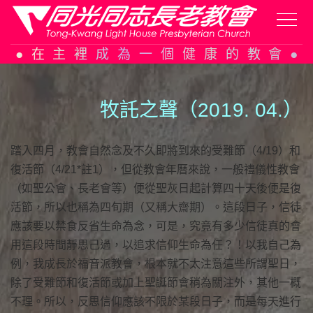
Skip
在主裡成為一個健康的教會
to
content
牧託之聲（20
1
9. 04.）
踏入四月，教會自然念及不久即將到來的受難節（4/19）和
復活節（4/21*註1），但從教會年曆來說，一般禮儀性教會
（如聖公會、長老會等）便從聖灰日起計算四十天後便是復
活節，所以也稱為四旬期（又稱大齋期）。這段日子，信徒
應該要以禁食反省生命為念，可是，究竟有多少信徒真的會
用這段時間靜思己過，以追求信仰生命為任？！以我自己為
例，我成長於福音派教會，根本就不太注意這些所謂聖日，
除了受難節和復活節或加上聖誕節會稍為關注外，其他一概
不理。所以，反思信仰應該不限於某段日子，而是每天進行