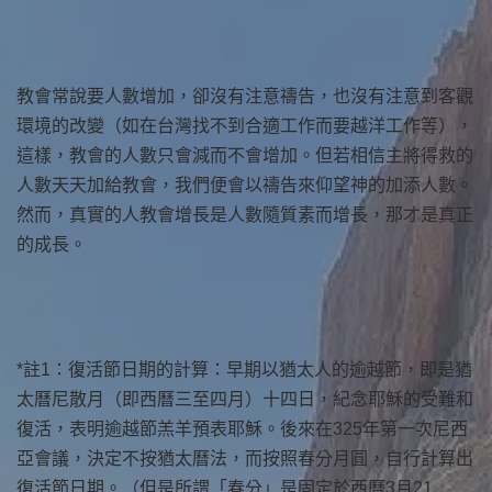
教會常說要人數增加，卻沒有注意禱告，也沒有注意到客觀
環境的改變（如在台灣找不到合適工作而要越洋工作等），
這樣，教會的人數只會減而不會增加。但若相信主將得救的
人數天天加給教會，我們便會以禱告來仰望神的加添人數。
然而，真實的人教會增長是人數隨質素而增長，那才是真正
的成長。
*註1：復活節日期的計算：早期以猶太人的逾越節，即是猶
太曆尼散月（即西曆三至四月）十四日，紀念耶穌的受難和
復活，表明逾越節羔羊預表耶穌。後來在325年第一次尼西
亞會議，決定不按猶太曆法，而按照春分月圓，自行計算出
復活節日期。（但是所謂「春分」是固定於西曆3月21