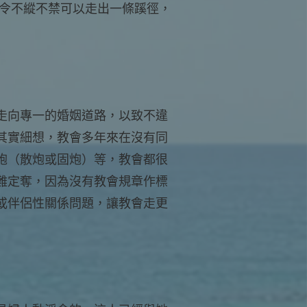
，令不縱不禁可以走出一條蹊徑，
走向專一的婚姻道路，以致不違
其實細想，教會多年來在沒有同
炮（散炮或固炮）等，教會都很
難定奪，因為沒有教會規章作標
或伴侶性關係問題，讓教會走更