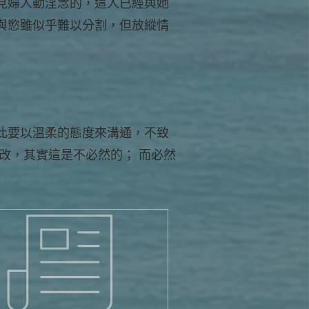
見婦人動淫念的，這人已經與她
與慾雖似乎難以分割，但放縱情
此要以溫柔的態度來溝通，不致
改，其實這是不必然的； 而必然