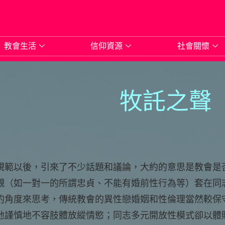
教會生活
信仰資源
社會關懷
牧託之聲（
規範以後，引來了不少話題和議論，大約的意思是教會是
觀（如一對一的所謂忠貞、不能有婚前性行為等）套在同
的角度來思考，傳統教會的異性戀婚姻和性倫理當然較保
地謹慎地不容肢體放縱情慾；同志多元開放性模式卻以體