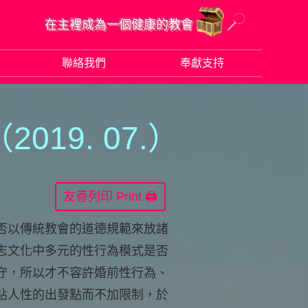
在主裡成為一個健康的教會
聯絡我們
奉獻支持
20
1
9. 07.）
Print 🖨
否以傳統教會的道德規範來放諸
志文化中多元的性行為模式是否
守，所以才不容許婚前性行為、
貼人性的出發點而不加限制，於