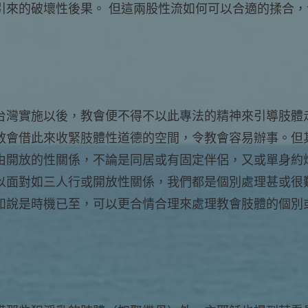
引來的破壞性後果。 但這兩股性流如何可以合適的揉合
台灣實施以後，教會便不得不以此專法的精神來引導肢體
教會借此來收緊肢體性道德的空間，令教會容易辦事。但
由開放的性關係，不論是同居或有固定伴侶，又或單身約
以面對如三人行或開放性關係，我們都是個別處理甚或很
如說是時機已至，可以更合情合理來處理教會肢體的個別