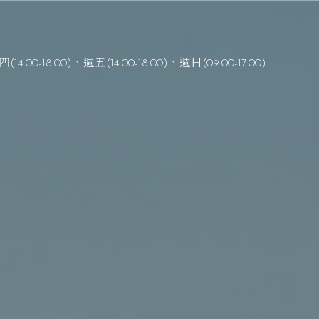
(14:00-18:00)、週五(14:00-18:00)
、
週日(09:00-17:00)
在主裡成為一個健康的教會
9年
1
0月20日主日週報