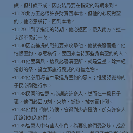
謊，但計謀不成，因為結局要在指定的時期來到。
11:28北方王必帶許多財寶回本地，但他的心反對聖
約；他恣意橫行，回到本地。
11:29「到了指定的時期，他必返回，侵入南方。這一
次卻不像前一次，
11:30因為基提的戰船要來攻擊他，他就喪膽而退。他
惱恨聖約，恣意橫行，要回來善待那些背棄聖約的人。
11:31他要興兵，這兵必褻瀆聖所，就是堡壘，除掉經
常獻的祭，設立那施行毀滅的可憎之物。
11:32他必用巧言奉承違背聖約的惡人；惟獨認識神的
子民必剛強行事。
11:33民間的智慧人必訓誨許多人，然而在一段日子
裏，他們必因刀劍、火燒、擄掠、搶奪而仆倒。
11:34他們仆倒的時候，會得到少許援助，卻有許多人
用詭詐加入他們。
11:35智慧人中有些人仆倒，為要使他們受熬煉，成為