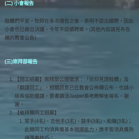
(二) 小會報告
肢體們平安。牧師在多次禱告之後，表明不提出續聘，因此
小會也已做出決議，今年不提續聘案。(其他內容請見布告
欄的教會公告)
(三)崇拜部報告
【同工招募】崇拜部公開徵求：「信仰見證肢體」及
「翻譯同工」，相關訊息已在教會公佈欄公布，也請小
組長協助邀請，意者請洽Jasper長老瞭解後報名，謝
謝。
【敬拜團同工招募】
琴手(4名)、吉他手(3名)、鼓手(3名)、和聲(3名)；
此類同工均須具備基本視譜能力，樂手皆須具備熟
練彈奏技巧；