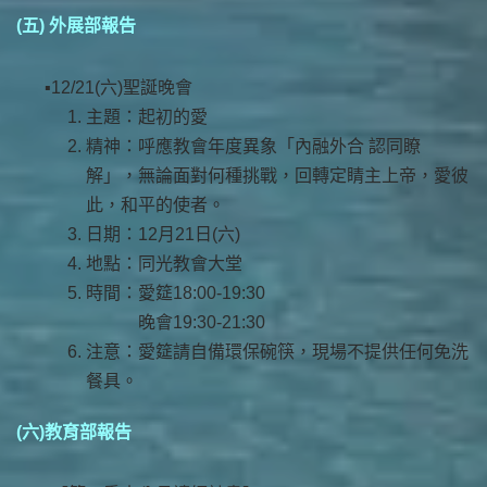
(五) 外展部報告
12/21(六)聖誕晚會
主題：起初的愛
精神：呼應教會年度異象「內融外合 認同瞭
解」，無論面對何種挑戰，回轉定睛主上帝，愛彼
此，和平的使者。
日期：12月21日(六)
地點：同光教會大堂
時間：愛筵18:00-19:30
晚會19:30-21:30
注意：愛筵請自備環保碗筷，現場不提供任何免洗
餐具。
(六)教育部報告