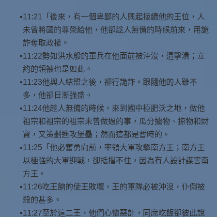
11:21「後來，有一個卑鄙的人興起接續他的王位，人
未曾將國的尊榮給他，他卻趁人無備的時候前來，用詭
詐奪取政權。
11:22勢如洪水般的軍兵在他面前被沖沒，遭擊潰；立
約的領袖也是如此。
11:23他與人結盟之後，卻行詭詐。跟隨他的人雖不
多，他卻日漸強盛。
11:24他趁人無備的時候，來到國中極肥沃之地，做他
祖宗和祖宗的祖宗未曾做過的事，瓜分擄物、掠物和財
寶，又策劃進攻堡壘；然而這都是暫時的。
11:25「他必奮勇向前，率領大軍攻擊南方王；南方王
以極強的大軍迎戰，卻抵擋不住，因為有人設計謀害南
方王。
11:26吃王餉的使王敗壞，王的軍隊必被沖沒，仆倒被
殺的甚多。
11:27至於這二王，他們心懷惡計，同席吃飯卻彼此說