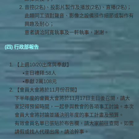
音控(2名)、投影片製作及播放(2名)、直播(2名)；
此類同工須對聲音、影像之設備操作細節或製作有
興趣及耐心；
意者請洽阿寬執事及一軒執事，謝謝。
(四) 行政部報告
【上週10/20出席與奉獻】
主日禮拜:58人
奉獻 2萬108元
【會員大會將於11月份召開】
下半年度的會員大會將於11月17日主日後召開，請大
家記得預留時間，一起參與教會的各項事工討論。本次
會員大會將討論並議決明年度的事工計畫及預算。
有效會員名單已張貼於布告欄，請大家前往查閱。如需
請假或找人代理出席，請洽幹事。