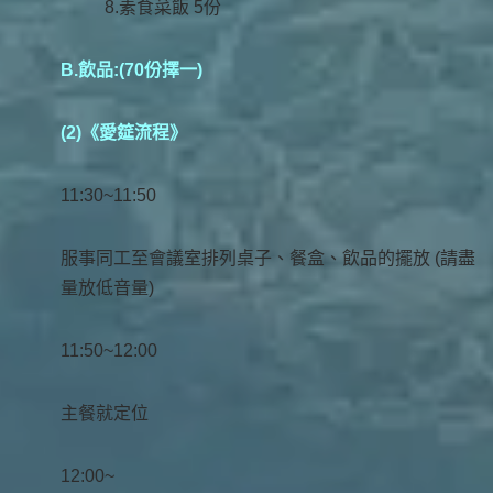
8.素食菜飯 5份
B.飲品:(70份擇一)
(2)《愛筵流程》
11:30~11:50
服事同工至會議室排列桌子、餐盒、飲品的擺放 (請盡
量放低音量)
11:50~12:00
主餐就定位
12:00~