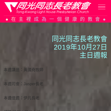
Skip
在主裡成為一個健康的教會
to
content
同光同志長老教會
20
1
9年
1
0月27日
主日週報
本週講道：黃國堯牧師
本週司會：Jasper長老
本週值週：伊凡長老