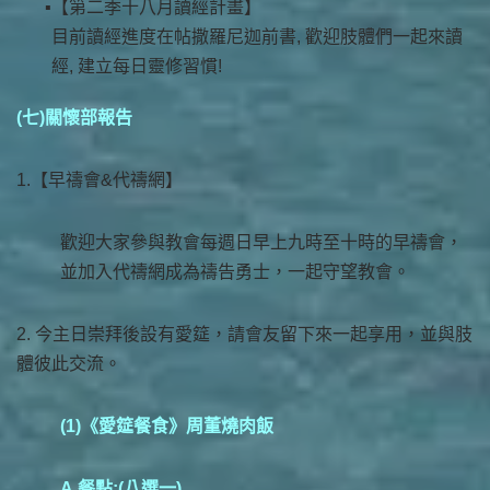
【第二季十八月讀經計畫】
目前讀經進度在帖撒羅尼迦前書, 歡迎肢體們一起來讀
經, 建立每日靈修習慣!
(七)關懷部報告
1.【早禱會&代禱網】
歡迎大家參與教會每週日早上九時至十時的早禱會，
並加入代禱網成為禱告勇士，一起守望教會。
2. 今主日崇拜後設有愛筵，請會友留下來一起享用，並與肢
體彼此交流。
(1)《愛筵餐食》周董燒肉飯
A.餐點:(八選一)