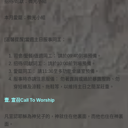
招待/司獻：微光小組
本月愛筵：微光小組
[溫馨提醒]當週主日服事同工：
司會/聖餐/值週同工： 請於09:40到場預備。
招待/司獻同工： 請於10:00前到場預備。
愛筵同工： 請11:30至多功能會議室預備。
服事時亦請注意服儀： 勿著露肩或過於暴露服飾、勿
穿短褲及涼鞋、拖鞋等，以維持主日之簡潔莊重。
壹. 宣召Call To Worship
凡宣認耶穌為神兒子的，神就住在他裏面，而他也住在神裏
面。