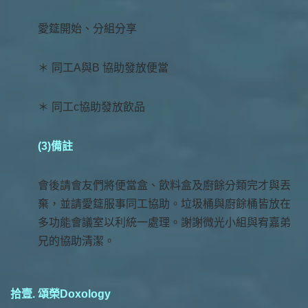
愛筵開始、分組分享
＊ 同工A與B 協助發放便當
＊ 同工c協助發放飲品
(3)備註
會後請會友們將便當盒、飲料盒及廚餘分類完才與丟
棄，並請愛筵服事同工協助。垃圾桶與廚餘桶皆放在
多功能會議室以利統一處理。謝謝微光小組與宥嘉弟
兄的協助清潔。
拾壹. 頌榮Doxology