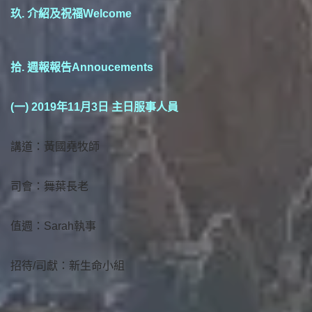
玖. 介紹及祝福Welcome
拾. 週報報告Annoucements
(一) 2019年11月3日 主日服事人員
講道：黃國堯牧師
司會：舞葉長老
值週：Sarah執事
招待/司獻：新生命小組