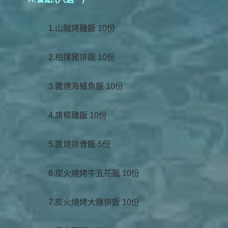
1.山賊烤雞飯 10份
2.相撲豬排飯 10份
3.醬燒海鱸魚飯 10份
4.唐楊雞飯 10份
5.醬燒排骨飯 5份
6.炭火燒烤牛五花飯 10份
7.炭火燒烤大雞排飯 10份