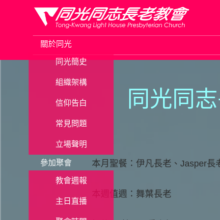
Skip
to
關於同光
content
同光簡史
組織架構
同光同志
信仰告白
常見問題
立場聲明
參加聚會
本月聖餐：伊凡長老、Jasper長
教會週報
本週值週：舞葉長老
主日直播