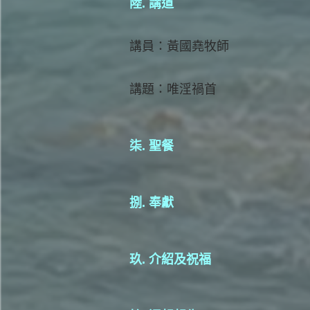
陸. 講道
講員：黃國堯牧師
講題：唯淫禍首
柒. 聖餐
捌. 奉獻
玖. 介紹及祝福