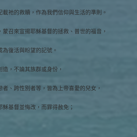
記載祂的救贖，作為我們信仰與生活的準則。
，蒙召來宣揚耶穌基督的拯救、普世的福音，
成為復活與盼望的記號。
創造，不論其族群或身份，
戀者、跨性別者等，皆為上帝喜愛的兒女，
耶穌基督並悔改，而罪得赦免；