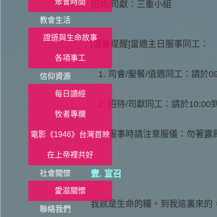
聚會時間
招待/司獻：三重小組
教會生活
證道與生命故事
[溫馨提醒]當週主日服事同工：
各項事工
司會/聖餐/值週同工：請於09
信仰資源
每日讀經
招待/司獻同工：請於10:0
牧者專欄
服事時請注意服儀：勿著露
電影《1946》台灣首映
在上帝裡共好
社會關懷
壹. 宣召
愛滋關懷
我就是生命的糧。到我這裏來的
聯絡我們