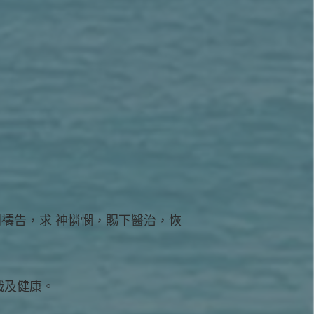
順利禱告，求 神憐憫，賜下醫治，恢
意識及健康。