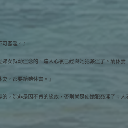
『不可姦淫。』
看見婦女就動淫念的，這人心裏已經與她犯姦淫了。論休妻
誰休妻，都要給她休書。』
休妻的，除非是因不貞的緣故，否則就是使她犯姦淫了；