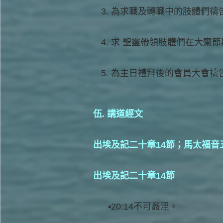
為求職及轉職中的肢體們禱
求 聖靈帶領肢體們在大齋
為主日禮拜後的會員大會禱
伍. 講道經文
出埃及記二十章14節；馬太福音五章2
出埃及記二十章14節
20:14不可姦淫。