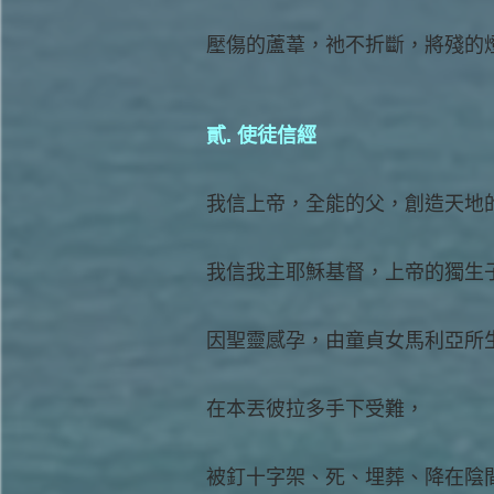
壓傷的蘆葦，祂不折斷，將殘的
貳. 使徒信經
我信上帝，全能的父，創造天地
我信我主耶穌基督，上帝的獨生
因聖靈感孕，由童貞女馬利亞所
在本丟彼拉多手下受難，
被釘十字架、死、埋葬、降在陰