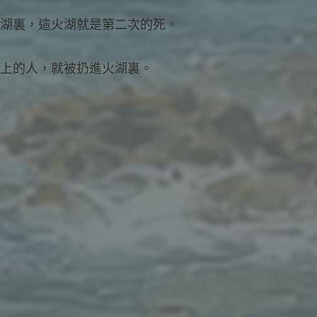
進火湖裏，這火湖就是第二次的死。
命冊上的人，就被扔進火湖裏。