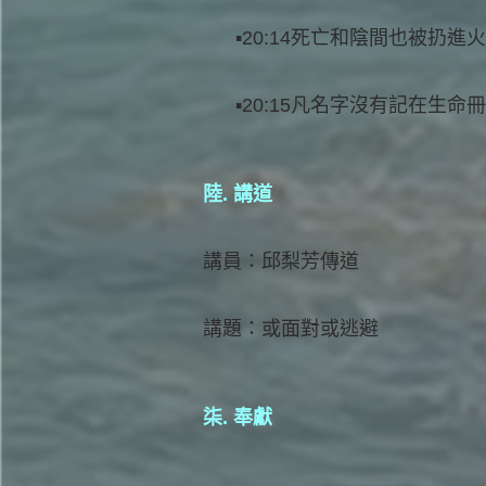
20:14死亡和陰間也被扔
20:15凡名字沒有記在生
陸. 講道
講員：邱梨芳傳道
講題：或面對或逃避
柒. 奉獻