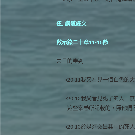
伍. 講道經文
啟示錄二十章11-15節
末日的審判
20:11我又看見一個白色
20:12我又看見死了的人
這些案卷所記載的，照他們
20:13於是海交出其中的