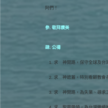
阿們！
參. 敬拜讚美
肆. 公禱
求 神開路，保守全球及台
求 神遮蓋，特別看顧教會
求 神開路，為失業、尋求
求 聖靈帶領，為台灣繼續