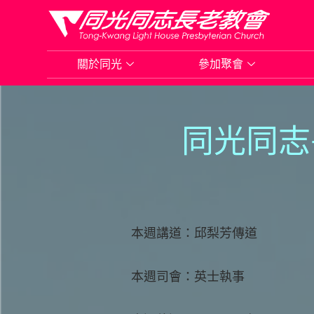
Skip
to
關於同光
參加聚會
content
同光同志
本週講道：邱梨芳傳道
本週司會：英士執事