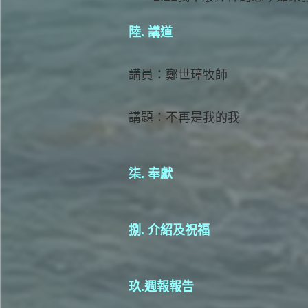
陸. 講道
講員：鄭世璋牧師
講題：不再是我的我
柒. 奉獻
捌. 介紹及祝福
玖.週報報告