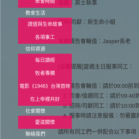
聚會時間
值週：英士執事
教會生活
招待/司獻：新生命小組
證道與生命故事
各項事工
本週禱告會輪值：Jasper長老
信仰資源
每日讀經
[溫馨提醒]當週主日服事同工：
牧者專欄
禱告會輪值：請於09:00前
電影《1946》台灣首映
司會/值週同工：請於09:4
在上帝裡共好
招待/司獻同工：請於10:0
社會關懷
服事時請注意服儀：勿著露
愛滋關懷
請所有同工們一併配合以下事項
聯絡我們