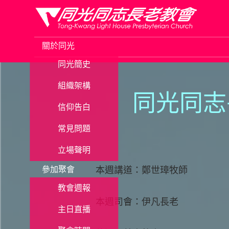
Skip
to
關於同光
content
同光簡史
組織架構
同光同志
信仰告白
常見問題
立場聲明
參加聚會
本週講道：鄭世璋牧師
教會週報
本週司會：伊凡長老
主日直播