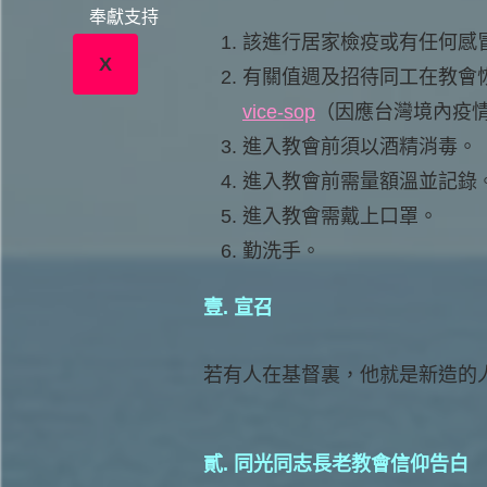
奉獻支持
該進行居家檢疫或有任何感
X
有關值週及招待同工在教會
vice-sop
（因應台灣境內疫
進入教會前須以酒精消毒。
進入教會前需量額溫並記錄
進入教會需戴上口罩。
勤洗手。
壹. 宣召
若有人在基督裏，他就是新造的
貳. 同光同志長老教會信仰告白