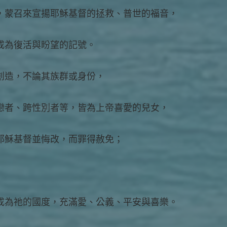
，蒙召來宣揚耶穌基督的拯救、普世的福音，
成為復活與盼望的記號。
創造，不論其族群或身份，
戀者、跨性別者等，皆為上帝喜愛的兒女，
耶穌基督並悔改，而罪得赦免；
成為祂的國度，充滿愛、公義、平安與喜樂。