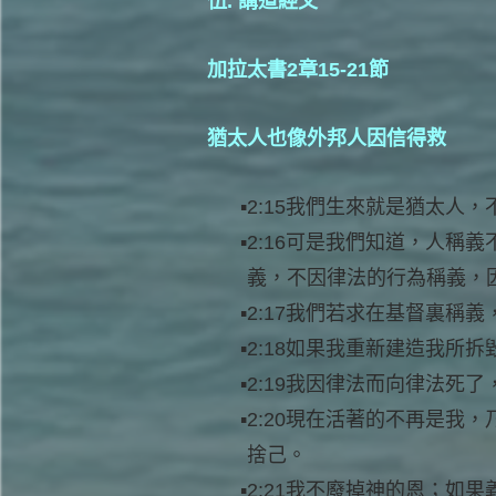
伍. 講道經文
加拉太書2章15-21節
猶太人也像外邦人因信得救
2:15我們生來就是猶太人
2:16可是我們知道，人稱
義，不因律法的行為稱義，
2:17我們若求在基督裏稱
2:18如果我重新建造我所
2:19我因律法而向律法死
2:20現在活著的不再是我
捨己。
2:21我不廢掉神的恩；如