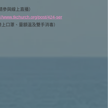
請參與線上直播）
://www.tkchurch.org/post/424-ser
帶上口罩、量額溫及雙手消毒）