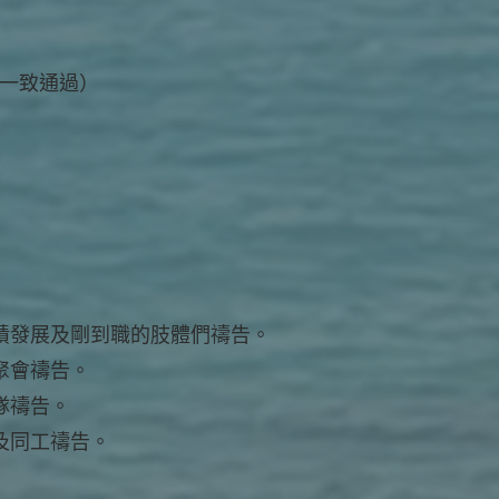
會一致通過）
績發展及剛到職的肢體們禱告。
聚會禱告。
隊禱告。
及同工禱告。