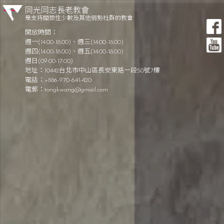
Skip to content
同光同志長老教會
是支持關懷性少數及其他弱勢社群的教會
同光同志長老教會 Tong-Kwang Light House Presbyterian
開放時間：
Church
週一(14:00-18:00)、週三(14:00-18:00)
週四(14:00-18:00)、週五(14:00-18:00)
週日(09:00-17:00)
地址：10442台北市中山區長安東路一段50號7樓
電話：+886-970-641-420
於
電郵：
tongkwang@gmail.com
在主裡成為一個健康的教會
同光同志長老教會2020年07月
1
2日
同
光
主日週報
光
本週講道：鄭世璋牧師
加
簡
史
聚
本週司會：英士執事
會
織
架
值週：舞葉長老
構
招待/司獻：提摩太小組
會
仰