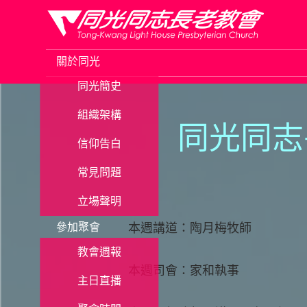
Skip
to
關於同光
content
同光簡史
組織架構
同光同志
信仰告白
常見問題
立場聲明
參加聚會
本週講道：陶月梅牧師
教會週報
本週司會：家和執事
主日直播