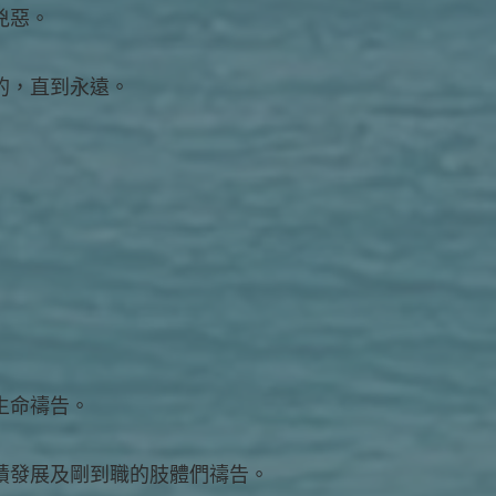
兇惡。
的，直到永遠。
生命禱告。
績發展及剛到職的肢體們禱告。