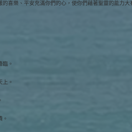
樣的喜樂、平安充滿你們的心，使你們藉著聖靈的能力大
降臨。
天上。
。
債。