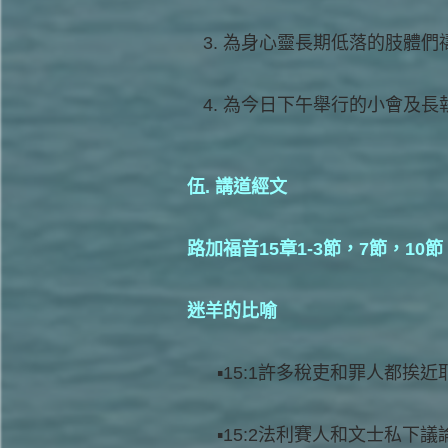
為身心靈長期低落的肢體們
為今日下午舉行的小會及長
伍. 講道經文
路加福音15章1-3節，7節，10節
迷羊的比喻
15:1許多稅吏和罪人都挨
15:2法利賽人和文士私下