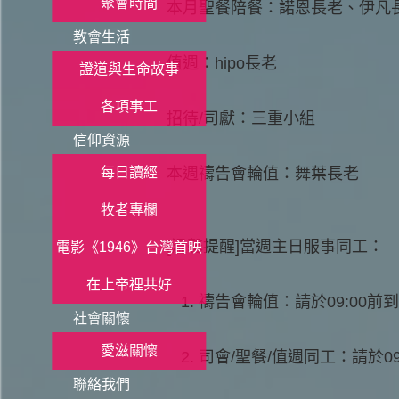
聚會時間
本月聖餐陪餐：諾恩長老、伊凡
教會生活
值週：hipo長老
證道與生命故事
各項事工
招待/司獻：三重小組
信仰資源
每日讀經
本週禱告會輪值：舞葉長老
牧者專欄
[溫馨提醒]當週主日服事同工：
電影《1946》台灣首映
在上帝裡共好
禱告會輪值：請於09:00前
社會關懷
愛滋關懷
司會/聖餐/值週同工：請於09
聯絡我們