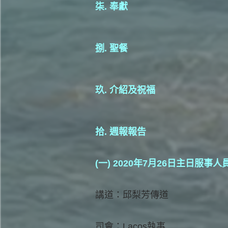
柒. 奉獻
捌. 聖餐
玖. 介紹及祝福
拾. 週報報告
(一) 2020年7月26日主日服事人
講道：邱梨芳傳道
司會：Lacos執事