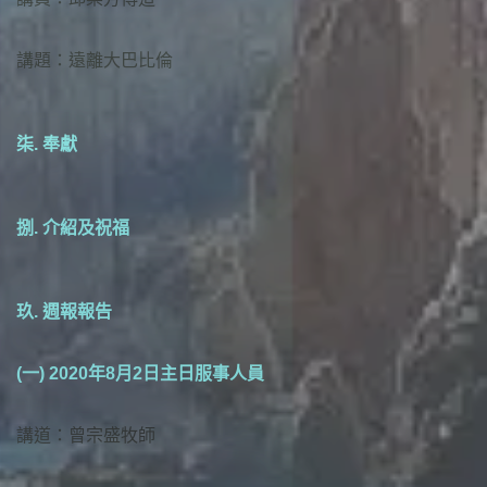
講題：遠離大巴比倫
柒. 奉獻
捌. 介紹及祝福
玖. 週報報告
(一) 2020年8月2日主日服事人員
講道：曾宗盛牧師