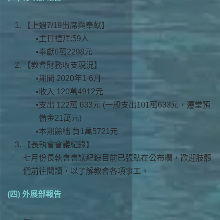
【上週7/19出席與奉獻】
主日禮拜:59人
奉獻6萬2298元
【教會財務收支現況】
期間 2020年1-6月
收入 120萬4912元
支出 122萬 633元 (一般支出101萬633元，遷堂預
備金21萬元)
本期餘絀 負1萬5721元
【長執會會議紀錄】
七月份長執會會議紀錄目前已張貼在公布欄，歡迎肢體
們前往閱讀，以了解教會各項事工。
(四) 外展部報告