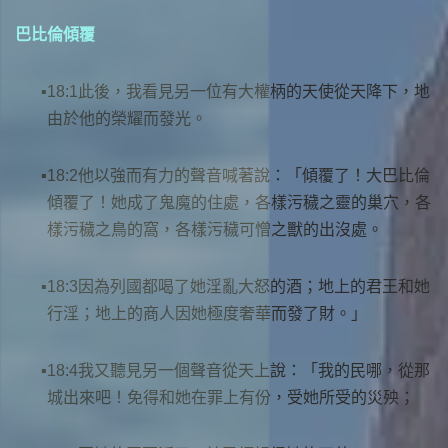
巴比倫傾覆
18:1此後，我看見另一位有大權柄的天使從天降下，地
由於他的榮耀而發光。
18:2他以強而有力的聲音喊著說：「傾覆了！大巴比倫
傾覆了！她成了鬼魔的住處，各樣污穢之靈的巢穴，各
樣污穢之鳥的窩，各樣污穢可憎之獸的出沒處。
18:3因為列國都喝了她淫亂大怒的酒；地上的君王和她
行淫；地上的商人因她極度奢華而發了財。」
18:4我又聽見另一個聲音從天上說：「我的民哪，從那
城出來吧！免得和她在罪上有份，受她所受的災殃；