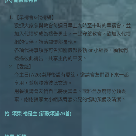
(六) 關懷部報告
【早禱會&代禱網】
歡迎大家參與教會每週日早上九時至十時的早禱會，並
加入代禱網成為禱告勇士，一起守望教會，欲加入代禱
網的伙伴，請洽關懷部長執。
各項代禱事項亦可告知關懷部長執 or 小組長，願我們
透過彼此禱告，共享主內的平安。
【愛筵】
今主日(7/26)崇拜後設有愛筵，邀請會友們留下來一起
享用，並與肢體彼此交流。
用餐後請會友們自己將便當盒、飲料盒及廚餘分類丟
棄，謝謝提摩太小組與宥嘉弟兄的協助預備及清潔。
拾. 頌榮 祂是主 (新歌頌揚76首)