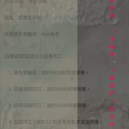
白
直
道
仰
招待/司獻：伴侶小組
播
與
資
常
見
生
源
聚
愛筵：提摩太小組
問
會
命
題
時
故
社
每
本週禱告會輪值：hipo長老
間
事
日
會
立
場
讀
關
各
聲
項
經
懷
[溫馨提醒]當週主日服事同工：
明
事
牧
工
者
聯
愛
禱告會輪值：請於09:00前到場預備。
專
滋
絡
欄
關
我
司會/值週同工：請於09:40到場預備。
懷
們
電
影
奉
招待/司獻同工：請於10:00到場預備。
《1946
獻
台
支
愛筵同工：請於11:30至多功能會議室預備。
灣
持