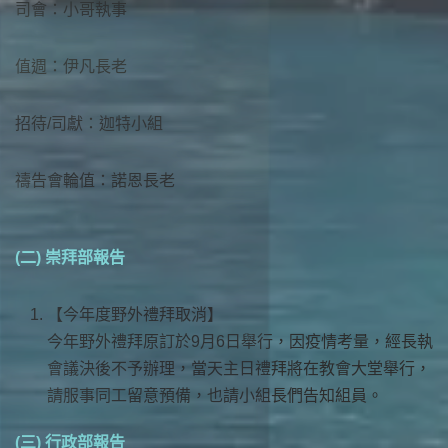
司會：小哥執事
值週：伊凡長老
招待/司獻：迦特小組
禱告會輪值：諾恩長老
(二) 崇拜部報告
【今年度野外禮拜取消】
今年野外禮拜原訂於9月6日舉行，因疫情考量，經長執
會議決後不予辦理，當天主日禮拜將在教會大堂舉行，
請服事同工留意預備，也請小組長們告知組員。
(三) 行政部報告