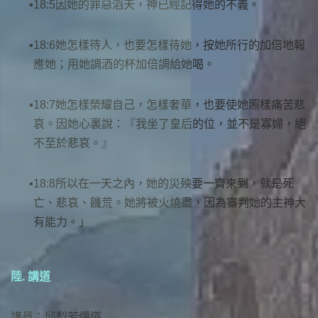
18:5因她的罪惡滔天，神已經記得她的不義。
18:6她怎樣待人，也要怎樣待她，按她所行的加倍地報
應她；用她調酒的杯加倍調給她喝。
18:7她怎樣榮耀自己，怎樣奢華，也要使她照樣痛苦悲
哀。因她心裏說：『我坐了皇后的位，並不是寡婦，絕
不至於悲哀。』
18:8所以在一天之內，她的災殃要一齊來到，就是死
亡、悲哀、饑荒。她將被火燒盡，因為審判她的主神大
有能力。」
陸. 講道
講員：邱梨芳傳道