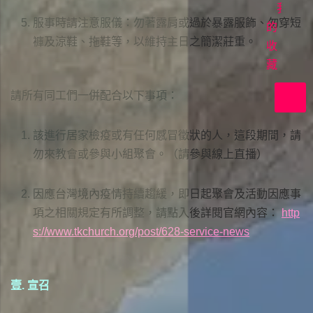
首
我
服事時請注意服儀：勿著露肩或過於暴露服飾、勿穿短
映
的
褲及涼鞋、拖鞋等，以維持主日之簡潔莊重。
收
在
上
藏
帝
請所有同工們一併配合以下事項：
裡
共
該進行居家檢疫或有任何感冒徵狀的人，這段期間，請
好
勿來教會或參與小組聚會。（請參與線上直播）
因應台灣境內疫情持續趨緩，即日起聚會及活動因應事
項之相關規定有所調整，請點入後詳閱官網內容：
http
s://www.tkchurch.org/post/628-service-news
壹. 宣召