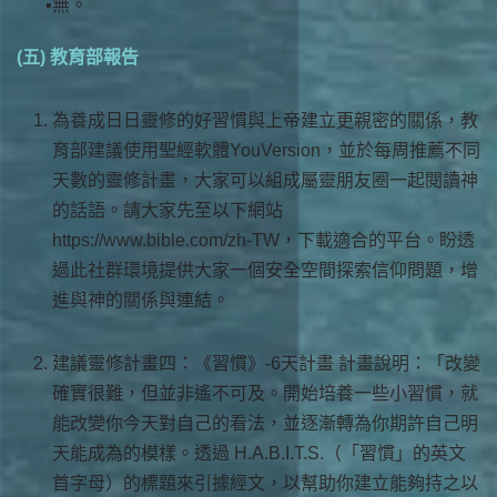
無。
(五) 教育部報告
為養成日日靈修的好習慣與上帝建立更親密的關係，教
育部建議使用聖經軟體YouVersion，並於每周推薦不同
天數的靈修計畫，大家可以組成屬靈朋友圈一起閱讀神
的話語。請大家先至以下網站
https://www.bible.com/zh-TW，下載適合的平台。盼透
過此社群環境提供大家一個安全空間探索信仰問題，增
進與神的關係與連結。
建議靈修計畫四：《習慣》-6天計畫 計畫說明：「改變
確實很難，但並非遙不可及。開始培養一些小習慣，就
能改變你今天對自己的看法，並逐漸轉為你期許自己明
天能成為的模樣。透過 H.A.B.I.T.S.（「習慣」的英文
首字母）的標題來引據經文，以幫助你建立能夠持之以