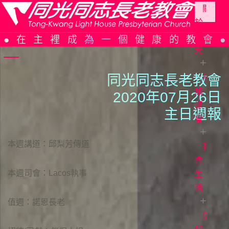
關
於
Skip
同
在主裡成為一個健康的教會
to
光
content
同光同志長老教會
參
同
光
加
2020年07月26日
簡
聚
主日週報
史
會
組
本週講道：邱梨芳傳道
織
教
教
架
會
會
本週司會：Lacos執事
構
週
生
報
活
信
仰
主
值週：諾恩長老
告
日
信
證