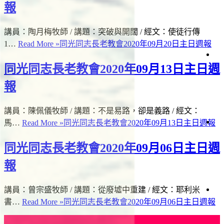
會
週
報
告
報
生
白
活
日
講員：陶月梅牧師 / 講題：突破與開闊 / 經文：使徒行傳
見
直
問
1…
Read More »
同光同志長老教會2020年09月20日主日週報
播
題
道
會
同光同志長老教會2020年09月13日主日週
仰
場
與
時
聲
生
資
間
報
明
命
源
故
事
講員：陳佩儀牧師 / 講題：不是易路，卻是義路 / 經文：
馬…
Read More »
同光同志長老教會2020年09月13日主日週報
項
日
事
會
讀
工
同光同志長老教會2020年09月06日主日週
經
關
懷
報
者
專
欄
講員：曾宗盛牧師 / 講題：從廢墟中重建 / 經文：耶利米
滋
影
書…
Read More »
同光同志長老教會2020年09月06日主日週報
絡
關
《
懷
我
台