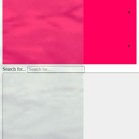
灣
們
首
映
獻
上
支
帝
裡
持
共
好
的
收
Search for...
藏