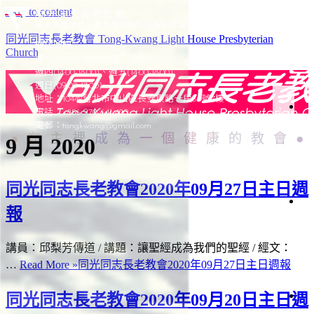
Skip to content
同光同志長老教會
是支持關懷性少數及其他弱勢社群的教會
同光同志長老教會 Tong-Kwang Light House Presbyterian
開放時間：
Church
週一(14:00-18:00)、週三(14:00-18:00)
週四(14:00-18:00)、週五(14:00-18:00)
週日(09:00-17:00)
地址：10442台北市中山區長安東路一段50號7樓
電話：+886-970-641-420
於
電郵：
tongkwang@gmail.com
在主裡成為一個健康的教會
9 月 2020
同
光
同光同志長老教會2020年09月27日主日週
光
報
加
簡
史
聚
講員：邱梨芳傳道 / 講題：讓聖經成為我們的聖經 / 經文：
會
織
…
Read More »
同光同志長老教會2020年09月27日主日週報
架
構
同光同志長老教會2020年09月20日主日週
會
仰