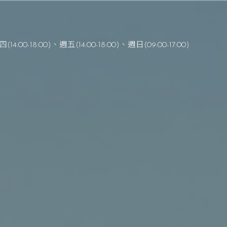
(14:00-18:00)、週五(14:00-18:00)
、
週日(09:00-17:00)
在主裡成為一個健康的教會
0年
1
2月06日主日週報