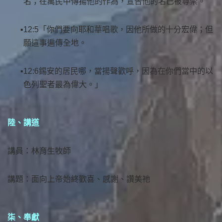
名；在萬民中傳揚他的作為，宣告他的名已被尊崇。
12:5「你們要向耶和華唱歌，因他所做的十分宏偉；但
願這事遍傳全地。
12:6錫安的居民哪，當揚聲歡呼，因為在你們當中的以
色列聖者最為偉大。」
陸、講道
講員：林育生牧師
講題：面向上帝始終歡喜、感謝、讚美祂
柒、奉獻