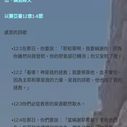
伍、講道經文
以賽亞書12章1-6節
感恩的詩歌
12:1在那日，你要說：「耶和華啊，我要稱謝你！因為
你雖然向我發怒，你的怒氣卻已轉消；你又安慰了我。
12:2「看哪！神是我的拯救；我要倚靠他，並不懼怕。
因為主耶和華是我的力量，是我的詩歌，他也成了我的
拯救。」
12:3你們必從救恩的泉源歡然取水。
12:4在那日，你們要說：「當稱謝耶和華，求告他的