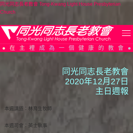
同光同志長老教會 Tong-Kwang Light House Presbyterian
Church
Skip
to
content
在主裡成為一個健康的教會
同光同志長老教會
2020年
1
2月27日
主日週報
本週講道：林育生牧師
本週司會：英士執事