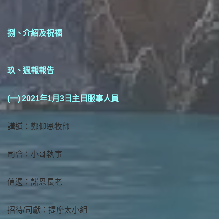
捌、介紹及祝福
玖、週報報告
(一) 2021年1月3日主日服事人員
講道：鄭仰恩牧師
司會：小哥執事
值週：諾恩長老
招待/司獻：提摩太小組