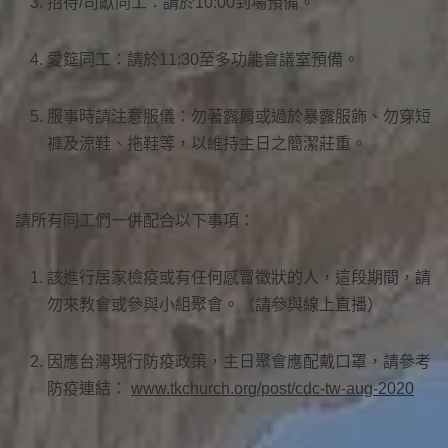
招待/司獻同工：請於10:00到場預備。
愛筵同工：請於11:30至多功能會議室預備。
服事時請注意服儀：勿著露肩或過於暴露服飾、勿穿短
褲及涼鞋、拖鞋等，以維持主日之簡潔莊重。
請所有同工們一併配合以下事項：
該進行居家檢疫或有任何感冒徵狀的人，這段期間，請
勿來教會或參與小組聚會。（請參與線上直播）
因應台灣現行防疫政策，主日聚會應配戴口罩，請參考
防疫連結：
www.tkchurch.org/post/cdc-tw-aug-2020