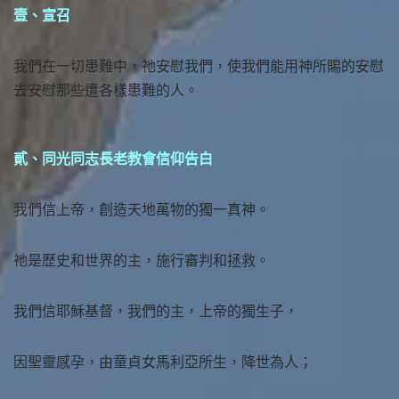
壹、宣召
我們在一切患難中，祂安慰我們，使我們能用神所賜的安慰
去安慰那些遭各樣患難的人。
貳、同光同志長老教會信仰告白
我們信上帝，創造天地萬物的獨一真神。
祂是歷史和世界的主，施行審判和拯救。
我們信耶穌基督，我們的主，上帝的獨生子，
因聖靈感孕，由童貞女馬利亞所生，降世為人；