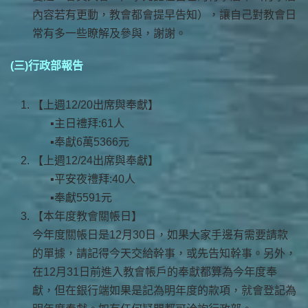
內容若有更動，教會都會提早告知），讓自己對教會日
常有多一些瞭解及參與，謝謝。
(三)行政部報告
【上週12/20出席與奉獻】
主日禮拜:61人
奉獻6萬5366元
【上週12/24出席與奉獻】
平安夜禮拜:40人
奉獻5591元
【本年度教會關帳日】
今年度關帳日是12月30日，如果大家手邊有需要請款
的單據，請記得今天交給幹事，或先告知幹事。另外，
在12月31日前進入教會帳戶的奉獻都算為今年度奉
獻，但在銀行端如果是記為明年度的款項，就會登記為