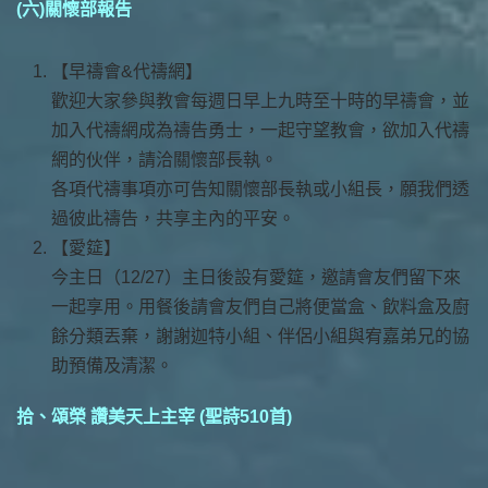
(六)關懷部報告
【早禱會&代禱網】
歡迎大家參與教會每週日早上九時至十時的早禱會，並
加入代禱網成為禱告勇士，一起守望教會，欲加入代禱
網的伙伴，請洽關懷部長執。
各項代禱事項亦可告知關懷部長執或小組長，願我們透
過彼此禱告，共享主內的平安。
【愛筵】
今主日（12/27）主日後設有愛筵，邀請會友們留下來
一起享用。用餐後請會友們自己將便當盒、飲料盒及廚
餘分類丟棄，謝謝迦特小組、伴侶小組與宥嘉弟兄的協
助預備及清潔。
拾、頌榮 讚美天上主宰 (聖詩510首)