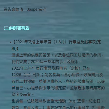
禱告會輪值：Jasper長老
(二)崇拜部報告
【2021年教會上半年度（1-6月）行事曆及服事表(定
稿)】
感謝上帝的供應與帶領，以及各位同工肢體們的參與，
我們完成了2020年一整年的事工及服事。
2021年上半年度行事曆及服事表（定稿）已在
12/26（六）刊出；請各長執、各小組長、敬拜團員及
各同工們預備，並請注意各人、各組的服事時間，以提
昇自己、小組參與服事的穩定度，並展現服事時應有的
態度及品質。
也請每一位肢體將教會重大活動（e.g. 聖餐、紀念日、
愛筵、會員大會…）事先記在自己的行事曆中（行事曆