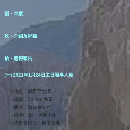
捌、奉獻
玖、介紹及祝福
拾、週報報告
(一) 2021年1月24日主日服事人員
講道：鄭君平牧師
司會：Samuel執事
值週：Jasper長老
招待/司獻：伴侶小組
禱告會輪值：舞葉長老