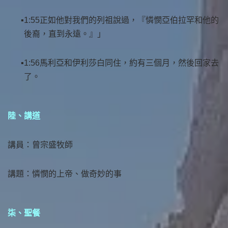
1:55正如他對我們的列祖說過，『憐憫亞伯拉罕和他的
後裔，直到永遠。』」
1:56馬利亞和伊利莎白同住，約有三個月，然後回家去
了。
陸、講道
講員：曾宗盛牧師
講題：憐憫的上帝、做奇妙的事
柒、聖餐