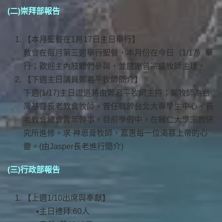
(二)崇拜部報告
【本月聖餐在1月17日主日舉行】
教會在每月第三週舉行聖餐，本月份在今日（1/17）舉
行；歡迎主內肢體們參與，並感謝曾宗盛牧師主理。
【下週主日講員鄭君平牧師簡介】
下週(1/17)主日證道將由鄭君平牧師主持；鄭牧師為台
灣基督長老教會牧師，曾任職於台北大專學生中心、長
老教會總會青年幹事。目前學假中，在輔仁大學宗教研
究所進修。求 神恩膏牧師，嘉惠每一位渴慕上帝的心
靈。(由Jasper長老進行簡介)
(三)行政部報告
【上週1/10出席與奉獻】
主日禮拜:60人