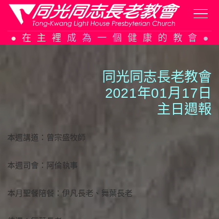
Skip
在主裡成為一個健康的教會
to
content
同光同志長老教會
202
1
年0
1
月
1
7日
主日週報
本週講道：曾宗盛牧師
本週司會：阿倫執事
本月聖餐陪餐：伊凡長老、舞葉長老