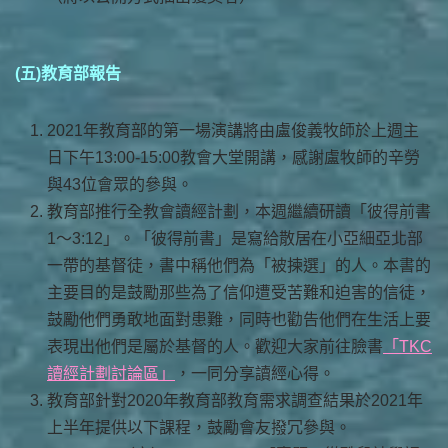
(五)教育部報告
2021年教育部的第一場演講將由盧俊義牧師於上週主
日下午13:00-15:00教會大堂開講，感謝盧牧師的辛勞
與43位會眾的參與。
教育部推行全教會讀經計劃，本週繼續研讀「彼得前書
1～3:12」。「彼得前書」是寫給散居在小亞細亞北部
一帶的基督徒，書中稱他們為「被揀選」的人。本書的
主要目的是鼓勵那些為了信仰遭受苦難和迫害的信徒，
鼓勵他們勇敢地面對患難，同時也勸告他們在生活上要
表現出他們是屬於基督的人。歡迎大家前往臉書
「TKC
讀經計劃討論區」
，一同分享讀經心得。
教育部針對2020年教育部教育需求調查結果於2021年
上半年提供以下課程，鼓勵會友撥冗參與。