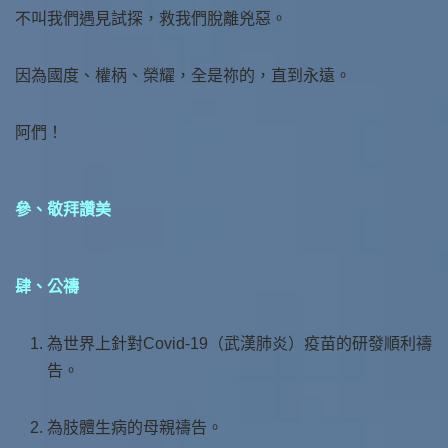
不叫我們遇見試探，救我們脫離兇惡。
因為國度、權柄、榮耀，全是祢的，直到永遠。
阿們！
參、敬拜讚美
肆、公禱
為世界上針對Covid-19（武漢肺炎）疫苗的研發順利禱
告。
為肢體生病的母親禱告。