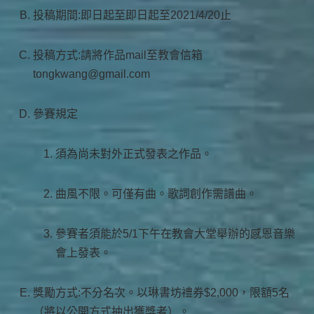
投稿期間:即日起至即日起至2021/4/20止​
投稿方式:請將作品mail至教會信箱
tongkwang@gmail.com​
參賽規定
須為尚未對外正式發表之作品。
​曲風不限。可僅有曲。歌詞創作需譜曲。​
參賽者須能於5/1下午在教會大堂舉辦的感恩音​樂
會上發表。​
獎勵方式:不分名次。以琳書坊禮券$2,000，限額5名
（將以公開方式抽出獲獎者）。​