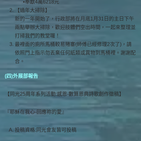
奉獻4萬6218元
【過年大掃除】
新的一年開始了，行政部將在月底1月31日的主日下午
兩點舉辦大掃除，歡迎肢體們空出時間，一起來整理並
打掃我們的教堂囉！
最裡面的廁所馬桶較易賭塞(師傅已經修理2次了)，請
依照門上指示勿丟棄任何紙類或異物到馬桶裡。謝謝配
合。
(四)外展部報告
【同光25周年系列活動:感恩-數算恩典詩歌創作徵稿​】
『耶穌在我心-​回應祢的愛​』
投稿資格:同光會友皆可投稿​