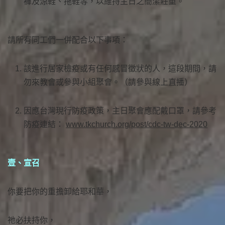
褲及涼鞋、拖鞋等，以維持主日之簡潔莊重。
請所有同工們一併配合以下事項：
該進行居家檢疫或有任何感冒徵狀的人，這段期間，請
勿來教會或參與小組聚會。（請參與線上直播）
因應台灣現行防疫政策，主日聚會應配戴口罩，請參考
防疫連結：
www.tkchurch.org/post/cdc-tw-dec-2020
壹、宣召
你要把你的重擔卸給耶和華，
祂必扶持你，