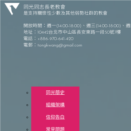
Skip to content
同光同志長老教會
是支持關懷性少數及其他弱勢社群的教會
同光同志長老教會 Tong-Kwang Light House Presbyterian Church
開放時間：
週一(14:00-18:00)、週三(14:00-18:00)
、
週四
地址：10442台北市中山區長安東路一段50號7樓
電話：+886-970-641-420
電郵：
tongkwang@gmail.com
關於同光
同光簡史
組織架構
同光同志長老教會202
信仰告白
常見問題