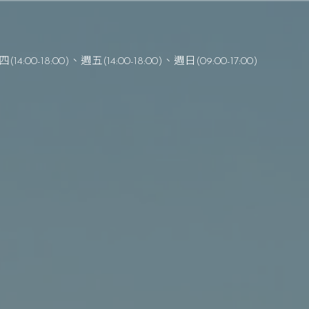
(14:00-18:00)、週五(14:00-18:00)
、
週日(09:00-17:00)
在主裡成為一個健康的教會
1
年0
1
月24日主日週報