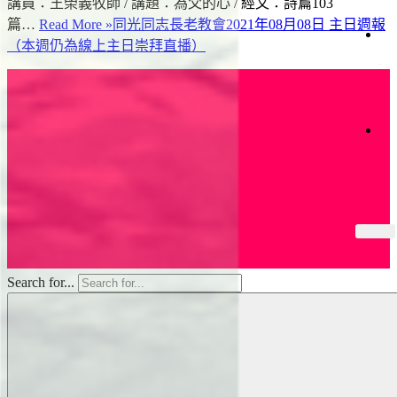
講員：王榮義牧師 / 講題：為父的心 / 經文：詩篇103
灣
們
首
篇…
Read More »
同光同志長老教會2021年08月08日 主日週報
映
（本週仍為線上主日崇拜直播）
獻
上
支
帝
裡
持
共
好
的
收
藏
Search for...