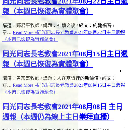
同光同志長老教會2021年08月22日主日週
會
週
告
報
生
白
報（本週已恢復為實體聚會）
活
日
見
直
問
講道：鄭君平牧師 / 講題：神蹟之後 / 經文：約翰福音6
播
題
章…
Read More »
同光同志長老教會2021年08月22日主日週報
道
會
仰
（本週已恢復為實體聚會）
場
與
時
聲
生
資
間
明
命
同光同志長老教會2021年08月15日主日週
源
故
事
報（本週已恢復為實體聚會）
項
日
事
講道：曾宗盛牧師 / 講題：人在基督裡的新價值 / 經文：
會
讀
工
經
腓…
Read More »
同光同志長老教會2021年08月15日主日週報
關
（本週已恢復為實體聚會）
懷
者
專
同光同志長老教會2021年08月08日 主日
欄
滋
週報（本週仍為線上主日崇拜直播）
影
絡
關
《
懷
我
台