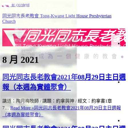
Skip to content
同光同志長老教會
是支持關懷性少數及其他弱勢社群的教會
同光同志長老教會 Tong-Kwang Light House Presbyterian
開放時間：
Church
週一(14:00-18:00)、週三(14:00-18:00)
週四(14:00-18:00)、週五(14:00-18:00)
週日(09:00-17:00)
地址：10442台北市中山區長安東路一段50號7樓
電話：+886-970-641-420
於
電郵：
tongkwang@gmail.com
在主裡成為一個健康的教會
8 月 2021
同
光
同光同志長老教會2021年08月29日主日週
光
報（本週為實體聚會）
加
簡
史
聚
講道：陶月梅牧師 / 講題：約拿與神 / 經文：約拿書1章
會
織
7…
Read More »
同光同志長老教會2021年08月29日主日週報
架
（本週為實體聚會）
構
會
仰