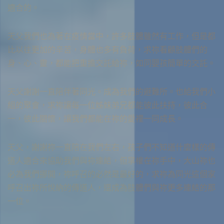
適合的。
聖靈引領 使我信心沒有界線
天父我們也為著在疫情當中，許多肢體雖然有工作，但是都
讓我能行走在水面
比以往更加的辛苦，身體也多有負荷，求祢看顧肢體們的
身、心、靈，都能把重擔交託給祢，如同嬰孩簡單的交託。
呼召我快跑跟隨
天父謝謝一直陪伴著同光。成為我們的避難所。也給我們小
你牽引我 讓我更深與你同行
組的聚會，求祢讓每一位姊妹弟兄都能彼此扶持，彼此合
一，彼此關懷，讓我們都能在祢的愛裡一同成長。
使我信心更加堅定
天父，謝謝祢一直陪在我們左右，孩子們不知道什麼樣的傳
在我救主同在裡
道人適合來協助我們與祢連結，但掌權在祢手中，大山祢也
必為我們挪開，祢呼召的必然是最好的，求祢為同光這個家
呼召出祢所悅納的傳道人，還成為肢體們與祢更多連結的那
一位。