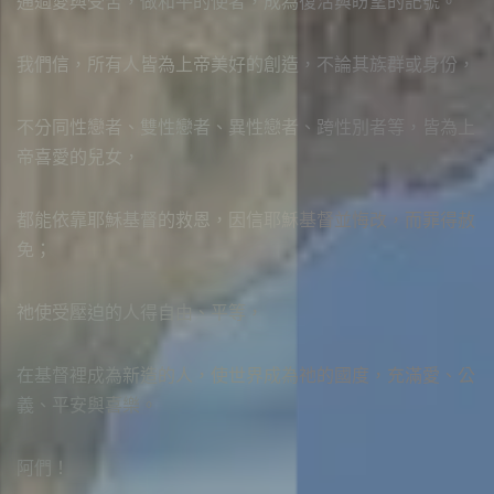
通過愛與受苦，做和平的使者，成為復活與盼望的記號。
我們信，所有人皆為上帝美好的創造，不論其族群或身份，
不分同性戀者、雙性戀者、異性戀者、跨性別者等，皆為上
帝喜愛的兒女，
都能依靠耶穌基督的救恩，因信耶穌基督並悔改，而罪得赦
免；
祂使受壓迫的人得自由、平等，
在基督裡成為新造的人，使世界成為祂的國度，充滿愛、公
義、平安與喜樂。
阿們！