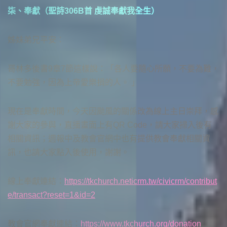
柒、奉獻（聖詩306B首 虔誠奉獻我全生）
姊妹弟兄平安：
哥林多後書9章7節這樣說：「各人要隨心所願，不要為難，
不要勉強，因為上帝愛樂捐的人。 」
現在是奉獻時間，今天因颱風的關係改為線上主日崇拜，感
謝大家的參與，直播畫面上有QR Code，請大家掃入後有
相關資訊；週報中及教會官網中也有提供教會奉獻相關資
訊，也請大家點入後使用，謝謝。
線上奉獻連結：
https://tkchurch.neticrm.tw/civicrm/contribut
e/transact?reset=1&id=2
教會官網奉獻連結：
https://www.tkchurch.org/donation