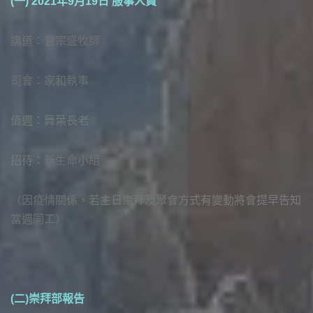
(一) 2021年9月19日 服事人員
講道：曾宗盛牧師
司會：家和執事
值週：舞葉長老
招待：新生命小組
（因疫情關係，若主日崇拜及聚會方式有變動將會提早告知
當週同工）
(二)崇拜部報告