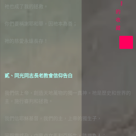
首
我
祂也成了我的拯救。
映
的
收
在
你們要稱謝耶和華，因祂本為善；
上
藏
帝
祂的慈愛永遠長存！
裡
共
好
貳、同光同志長老教會信仰告白
我們信上帝，創造天地萬物的獨一真神。祂是歷史和世界的
主，施行審判和拯救。
我們信耶穌基督，我們的主，上帝的獨生子，
因聖靈感孕，由童貞女馬利亞所生，降世為人；