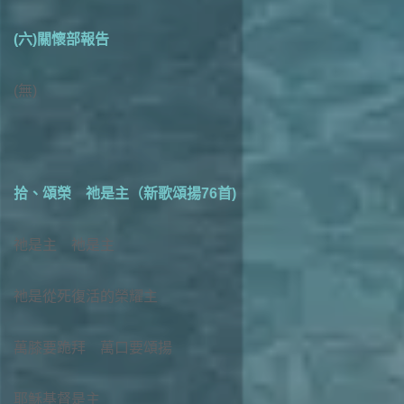
(六)關懷部報告
(無)
拾、頌榮 祂是主（新歌頌揚76首)
祂是主 祂是主
祂是從死復活的榮耀主
萬膝要跪拜 萬口要頌揚
耶穌基督是主