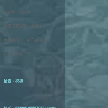
祢是主 祢是主
祢是從死復活的榮耀主
萬膝要跪拜 萬口要頌揚
耶穌基督是主
拾壹、祝禱