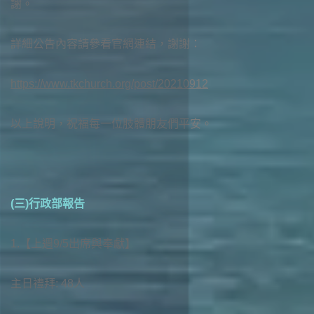
謝。
詳細公告內容請參看官網連結，謝謝：
https://www.tkchurch.org/post/20210912
以上說明，祝福每一位肢體朋友們平安。
(三)行政部報告
1.【上週9/5出席與奉獻】
主日禮拜: 48人