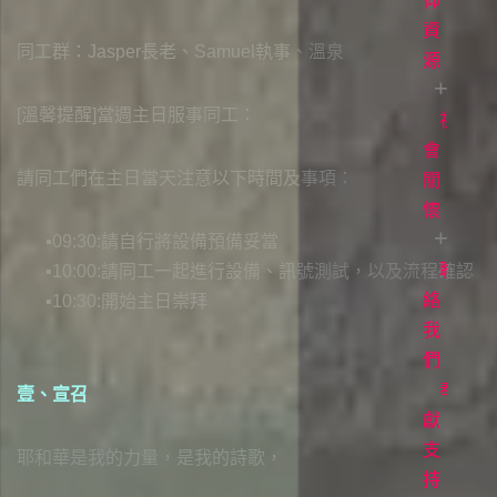
白
直
道
仰
播
與
資
常
同工群：Jasper長老、Samuel執事、溫泉
見
生
源
聚
問
會
命
[溫馨提醒]當週主日服事同工：
題
時
故
社
每
間
事
日
會
立
請同工們在主日當天注意以下時間及事項：
場
讀
關
各
聲
項
經
懷
明
事
牧
09:30:請自行將設備預備妥當
工
者
聯
愛
10:00:請同工一起進行設備、訊號測試，以及流程確認
專
滋
絡
10:30:開始主日崇拜
欄
關
我
懷
們
電
影
奉
壹、宣召
《1946
獻
台
支
耶和華是我的力量，是我的詩歌，
灣
持