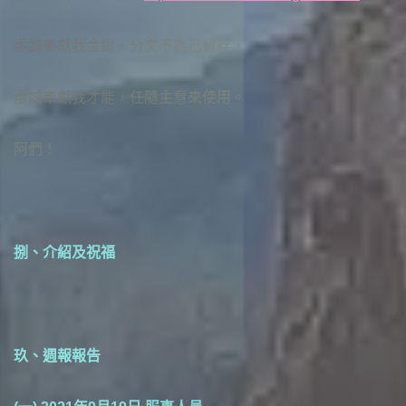
虔誠奉獻我金銀，分文不為己留存，
虔誠奉獻我才能，任隨主意來使用。
阿們！
捌、介紹及祝福
玖、週報報告