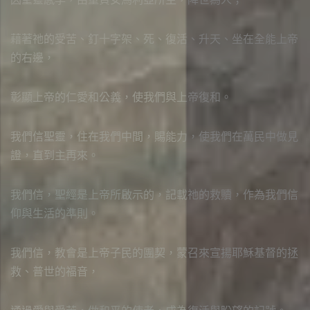
藉著祂的受苦、釘十字架、死、復活、升天、坐在全能上帝
的右邊，
彰顯上帝的仁愛和公義，使我們與上帝復和。
我們信聖靈，住在我們中間，賜能力，使我們在萬民中做見
證，直到主再來。
我們信，聖經是上帝所啟示的，記載祂的救贖，作為我們信
仰與生活的準則。
我們信，教會是上帝子民的團契，蒙召來宣揚耶穌基督的拯
救、普世的福音，