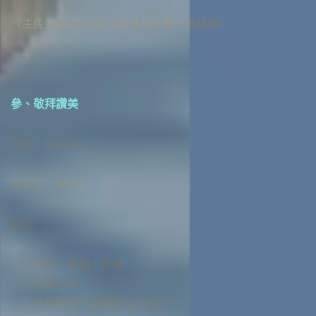
（主後2004年10月10日會員大會一致通過）
參、敬拜讚美
主領：Samuel
投影片：Momo
曲序：
聖哉！聖哉！聖哉！
恩典之洋
任何環境不要懼怕 (以斯拉)