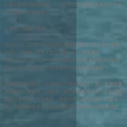
1-個人創傷與情緒療癒」，台北市因璨樹颱風來襲已公布停
課，講座將另擇期舉行。
3. 近期「講座」提醒：
09/18 (六）13:30-16:00由張明慧老師帶領「助人者的療癒
時光」。地點：教會大堂；限額15名，報名網址
https://reurl.cc/KAg9me 報名資訊同步於教會官網與小組長
群組，目前尚有名額，機會難得，請大家踴躍報名。
講員張明慧老師為「台灣性別平等教育協會」及「台灣兒童
發展協會」理監事，並創辦「馬匹輔助教育中心」，在兒童
與青少年發展、性平教育、遊戲治療、藝術治療、敘事治
療、潛能開發及專業人員培訓等等有超過20年的豐富經驗