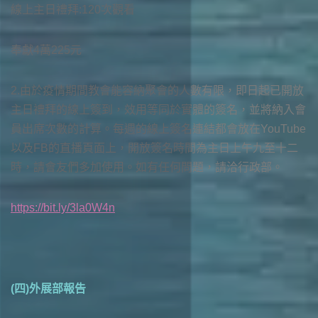
線上主日禮拜:120次觀看
奉獻4萬225元
2.由於疫情期間教會能容納聚會的人數有限，即日起已開放
主日禮拜的線上簽到，效用等同於實體的簽名，並將納入會
員出席次數的計算。每週的線上簽名連結都會放在YouTube
以及FB的直播頁面上，開放簽名時間為主日上午九至十二
時，請會友們多加使用。如有任何問題，請洽行政部。
https://bit.ly/3la0W4n
(四)外展部報告