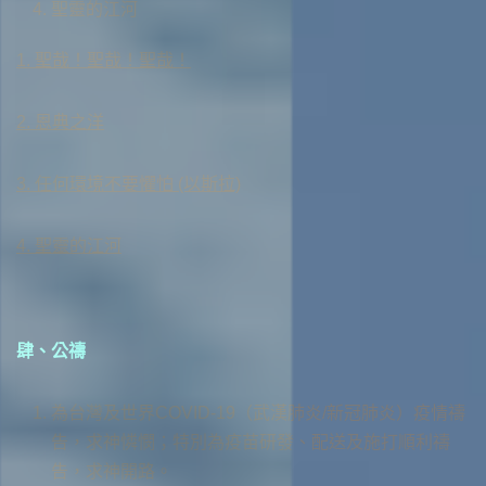
聖靈的江河
1. 聖哉！聖哉！聖哉！
2. 恩典之洋
聖哉 聖哉 聖哉 全能大主宰
3. 任何環境不要懼怕 (以斯拉)
清晨歡悅歌詠 高聲頌主聖恩
祢在水面上呼喚著我
4. 聖靈的江河
聖哉 聖哉 聖哉 恩慈永無更改
跨入未知 深怕失落
任何的環境都不要懼怕，全能的上帝，祂必保護你，
榮耀與讚美 歸三一真神
在奧秘中當我尋見你
你不要驚惶，更不要懼怕，全能的上帝保護你。
在祢寶座前 有一道生命水流
肆、公禱
聖哉 聖哉 聖哉 群聖虔拜俯
在深海裡 我仍站立
我們進前來 謙卑等候領受
為台灣及世界COVID-19（武漢肺炎/新冠肺炎）疫情禱
告，求神憐憫；特別為疫苗研發、配送及施打順利禱
各以華麗金冠 奉呈寶座之前
我全心呼求你聖名
縱然有疲乏軟弱無助的時候，全能上帝祂必看顧你，
在祢同在中 有滿足的喜樂
告，求神開路。