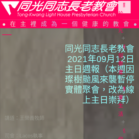
關
於
Skip
同
在主裡成為一個健康的教會
to
光
content
同光同志長老教會
參
同
光
加
202
1
年09月
1
2日
簡
聚
主日週報（本週因
史
會
璨樹颱風來襲暫停
組
實體聚會，改為線
織
教
教
架
會
會
上主日崇拜）
構
週
生
報
活
信
講道：王榮義牧師
仰
主
告
日
信
證
司會：Lacos執事