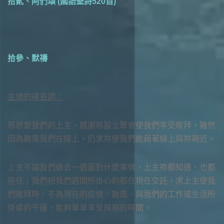
拾貳、阿們頌 (國語聖詩520首)
拾參、默禱
主領的禱告詞：
慈悲愛我們的上主，感謝祢設立聚會使我們享受敬拜，雖然
因為颱風我們在線上，仍求祢使我們能藉著線上與祢親近。
上主不論我們過去一週面對什麼事情，上主祢都知道、也都
拖住；我們把我們週間所掛心的都在現在交託，求上主使我
們敬拜時，不為現在的疫情、颱風、與我們的工作或生活所
掛慮的干擾，能夠單單享受與祢的時間。