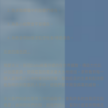
千萬天軍天使 虔敬崇拜上主
我的眼單單仰望你
人生的驚濤駭浪臨到的時候，全能上帝祂必保護你。
聖靈請祢來 自由運行這地
為求職轉職中的肢體們禱告。
昔在而今在 永在億萬年
大海翻騰
聖靈的江河流啊流 自由湧流在這地
為各小組聚會平安禱告。
祢是主 祢是主 掌權直到永遠
我卻安息 在你懷裡
主你是我的磐石，主你是我的山寨，
在我的裡面 生命活水不停息
為教會開始徵求駐堂牧者/傳道禱告。
祢是主 全能真神 拯救我的君王
因你屬我 而我屬你
主你是我的盼望，我的力量我的耶和華。
聖靈的江河 自由湧流到無盡
司會的禱告詞：
聖哉 聖哉 聖哉 人類墮落遠離
水深之處 你恩典湧流
我們歡迎祢 聖靈我們愛祢
親愛天父，新冠Dalta病毒持續的在世界擴散。傳染力也比
以往還要高。使得疫苗的需求量大大地增加。求祢看到每一
透過神兒子寶血 贖回失喪生命
你手掌權 牽引著我
個人面對死亡心中的害怕與恐懼。幫助疫苗的生產和配送都
能及時的到需要的人手中。使我們都不再受病毒的威脅。
正義 真理 公平 與憐憫合為一
就在我深陷恐懼軟弱
天父我們知道在等待工作的過程中，會有許多的自我否定和
再來的君王 愛永不止息
你永不失手 扶持著我
擔憂，請祢開我們的眼。開我們的心，看到什麼是祢預備且