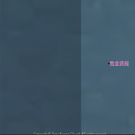
教會週報
×
Copyright © Tong-Kwang Church All rights reserved.