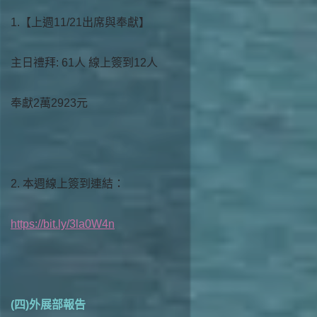
1.【上週11/21出席與奉獻】
主日禮拜: 61人 線上簽到12人
奉獻2萬2923元
2. 本週線上簽到連結：
https://bit.ly/3la0W4n
(四)外展部報告