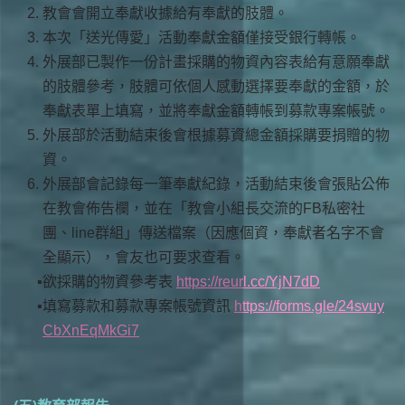
教會會開立奉獻收據給有奉獻的肢體。
本次「送光傳愛」活動奉獻金額僅接受銀行轉帳。
外展部已製作一份計畫採購的物資內容表給有意願奉獻
的肢體參考，肢體可依個人感動選擇要奉獻的金額，於
奉獻表單上填寫，並將奉獻金額轉帳到募款專案帳號。
外展部於活動結束後會根據募資總金額採購要捐贈的物
資。
外展部會記錄每一筆奉獻紀錄，活動結束後會張貼公佈
在教會佈告欄，並在「教會小組長交流的FB私密社
團、line群組」傳送檔案（因應個資，奉獻者名字不會
全顯示），會友也可要求查看。
欲採購的物資參考表
https://reurl.cc/YjN7dD
填寫募款和募款專案帳號資訊
https://forms.gle/24svuy
CbXnEqMkGi7