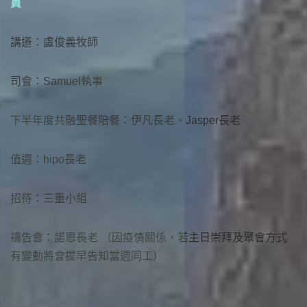
員
講道：盧俊義牧師
司會：Samuel執事
下半年度共融聖餐陪餐：伊凡長老、Jasper長老
值週：hipo長老
招待：三重小組
禱告會：諾恩長老 （因疫情關係，若主日崇拜及聚會方式
有變動將會提早告知當週同工）