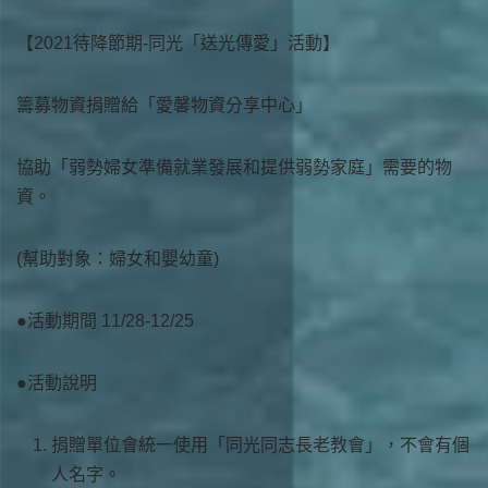
【2021待降節期-同光「送光傳愛」活動】
籌募物資捐贈給「愛馨物資分享中心」
協助「弱勢婦女準備就業發展和提供弱勢家庭」需要的物
資。
(幫助對象：婦女和嬰幼童)
●活動期間 11/28-12/25
●活動說明
捐贈單位會統一使用「同光同志長老教會」，不會有個
人名字。