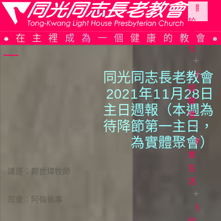
關
於
Skip
同
在主裡成為一個健康的教會
to
光
content
同光同志長老教會
參
同
光
加
202
1
年
1
1
月28日
簡
聚
主日週報（本週為
史
會
待降節第一主日，
組
為實體聚會）
織
教
教
架
會
會
構
週
生
講道：鄭世璋牧師
報
活
信
仰
主
司會：阿倫執事
告
日
信
證