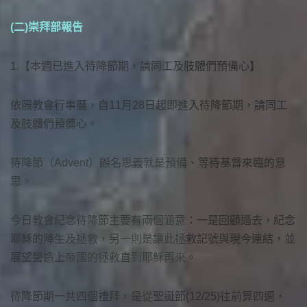
(二)崇拜部報告
1.【本週已進入待降節期，請同工及肢體們預備心】
依照教會行事曆，自11月28日起即進入待降節期，請同工
及肢體們預備心。
待降節（Advent）顧名思義就是預備、等待基督來臨的意
思。
今日教會紀念待降節主要有兩個涵意：一是回顧過去，紀念
耶穌的降生及拯救，另一則是讓此拯救記號與現今連結，並
展望營造上帝國的拯救直到耶穌再來。
待降節期一共四個禮拜，是從聖誕節(12/25)往前算四週，