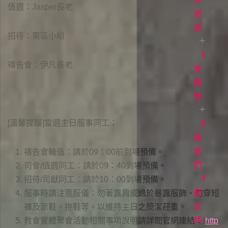
白
直
道
仰
值週：Jasper長老
播
與
資
常
見
生
源
聚
招待：東區小組
問
會
命
題
時
故
社
每
禱告會：伊凡長老
間
事
日
會
立
場
讀
關
各
聲
項
經
懷
明
事
牧
[溫馨提醒]當週主日服事同工：
工
者
聯
愛
專
滋
絡
欄
關
我
禱告會輪值：請於09：00前到場預備。
懷
們
電
司會/值週同工：請於09：40到場預備。
影
奉
招待/司獻同工：請於10：00到場預備。
《1946
獻
服事時請注意服儀：勿著露肩或過於暴露服飾、勿穿短
台
支
褲及涼鞋、拖鞋等，以維持主日之簡潔莊重。
灣
持
教會實體聚會活動相關事項說明請詳閱官網連結：
http