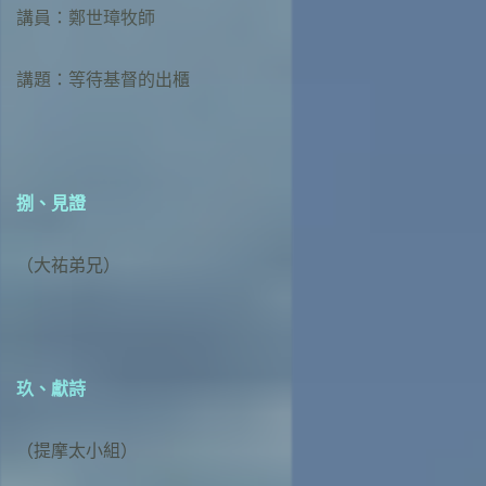
講員：鄭世璋牧師
講題：等待基督的出櫃
捌、見證
（大祐弟兄）
玖、獻詩
（提摩太小組）