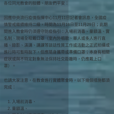
各位同光教會的肢體、朋友們平安：
因應中央流行疫情指揮中心11月11日記者會訊息，全國疫
情警戒繼續維持二級，時間為11月16日至11月29日；此期
間進入教會時仍須遵守防疫指引：入場前消毒、量額溫、實
名制、現場全程戴口罩（室內外唱歌、單人或多人進行直
播、錄影、演講、講課等談話性質工作或活動之正式拍攝或
進行時可暫時脫下，但應隨身攜帶或準備口罩；本身有相關
症狀或與不特定對象無法保持社交距離時，仍應戴上口
罩）。
也請大家注意，在教會進行實體聚會時，以下幾個措施都須
完成：
入場前消毒、
量額溫、