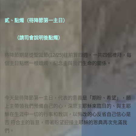
貳、點燭（待降節第一主日）
（請司會說明後點燭）
待降節期是從聖誕節(12/25)往前算四週，一共四個禮拜，每
個主日點燃一根蠟燭，紀念主與我們生命的關係。
今天是待降節第一主日，代表的意義是「期盼、希望」，願
上主帶領我們預備自己的心，深思主耶穌來臨目的、與主耶
穌在生涯中一切的行事和教訓，以悔改的心反省自己信心是
否 符合主的旨意，帶著盼望迎接主耶穌的恩典再次充滿我
們。