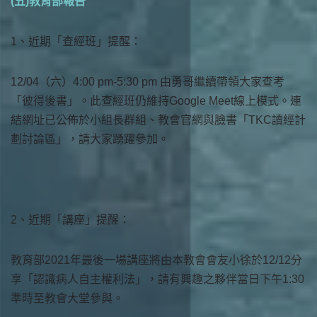
(五)教育部報告
1、近期「查經班」提醒：
12/04（六）4:00 pm-5:30 pm 由勇哥繼續帶領大家查考
「彼得後書」。此查經班仍維持Google Meet線上模式。連
結網址已公佈於小組長群組、教會官網與臉書「TKC讀經計
劃討論區」，請大家踴躍參加。
2、近期「講座」提醒：
教育部2021年最後一場講座將由本教會會友小徐於12/12分
享「認識病人自主權利法」，請有興趣之夥伴當日下午1:30
準時至教會大堂參與。