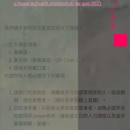
首
我
s://www.tkchurch.org/post/cdc-tw-aug-2021
映
的
收
在
上
藏
其中請大家特別注意並完成以下措施：
帝
裡
入場前消毒、
共
量額溫、
好
實名制（表格填寫／QR Code ）、
現場全程戴口罩。
也請所有人務必遵守下列事項：
該進行防疫檢疫、隔離或有任何感冒徵狀的人，這段期
間，請勿來教會。（請在家參與線上直播）。
因疫情考量，以致無法參與當週服事者，請務必提早告
知崇拜部Jasper長老，讓每週主日的人力調度以及當天
服事順暢，謝謝。