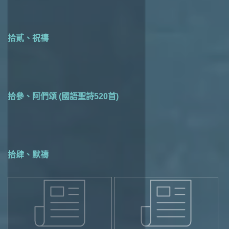
拾貳、祝禱
拾參、阿們頌 (國語聖詩520首)
拾肆、默禱