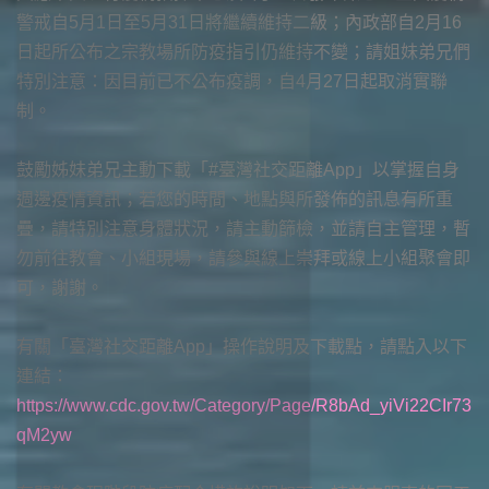
警戒自5月1日至5月31日將繼續維持二級；內政部自2月16
日起所公布之宗教場所防疫指引仍維持不變；請姐妹弟兄們
特別注意：因目前已不公布疫調，自4月27日起取消實聯
制。
鼓勵姊妹弟兄主動下載「#臺灣社交距離App」以掌握自身
週邊疫情資訊；若您的時間、地點與所發佈的訊息有所重
疊，請特別注意身體狀況，請主動篩檢，並請自主管理，暫
勿前往教會、小組現場，請參與線上崇拜或線上小組聚會即
可，謝謝。
有關「臺灣社交距離App」操作說明及下載點，請點入以下
連結：
https://www.cdc.gov.tw/Category/Page/R8bAd_yiVi22CIr73
qM2yw