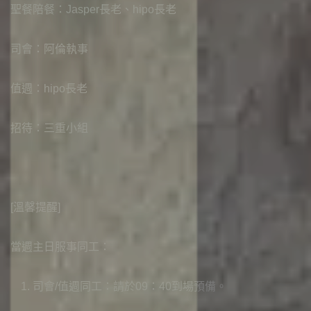
白
直
道
仰
聖餐陪餐：Jasper長老、hipo長老
播
與
資
常
見
生
源
聚
司會：阿倫執事
問
會
命
題
時
故
社
每
值週：hipo長老
間
事
日
會
立
場
讀
關
各
招待：三重小組
聲
項
經
懷
明
事
牧
工
者
聯
愛
專
滋
絡
[溫馨提醒]
欄
關
我
懷
們
電
影
奉
當週主日服事同工：
《194
獻
台
支
司會/值週同工：請於09：40到場預備。
灣
持