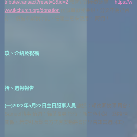
tribute/transact?reset=1&id=2
教會官網奉獻連結：
https://w
ww.tkchurch.org/donation
虔誠奉獻我金銀，分文不為己留
存， 虔誠奉獻我才能，任隨主意來使用。 阿們！
玖、介紹及祝福
拾、週報報告
(一)2022年5月22日主日服事人員
講道：賴德卿牧師 司會：
Samuel執事 值週：舞葉長老 招待：新生命小組 （因疫情
關係，若崇拜及聚會方式有變動將會提早告知當週同工）