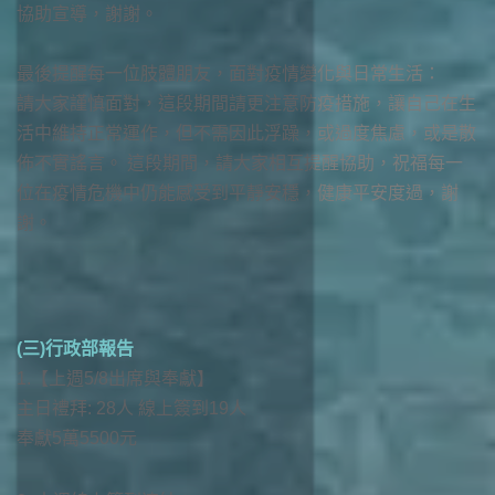
協助宣導，謝謝。
最後提醒每一位肢體朋友，面對疫情變化與日常生活：
請大家謹慎面對，這段期間請更注意防疫措施，讓自己在生
活中維持正常運作，但不需因此浮躁，或過度焦慮，或是散
佈不實謠言。 這段期間，請大家相互提醒協助，祝福每一
位在疫情危機中仍能感受到平靜安穩，健康平安度過，謝
謝。
(三)行政部報告
1.【上週5/8出席與奉獻】
主日禮拜: 28人 線上簽到19人
奉獻5萬5500元