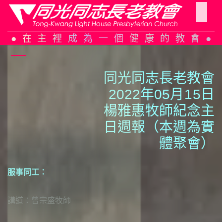
關
於
Skip
同
在主裡成為一個健康的教會
to
光
content
同光同志長老教會
參
同
光
加
2022年05月
1
5日
簡
聚
楊雅惠牧師紀念主
史
會
日週報（本週為實
組
體聚會）
織
教
教
架
會
會
構
週
生
服事同工：
報
活
信
仰
主
講道：曾宗盛牧師
告
日
信
證