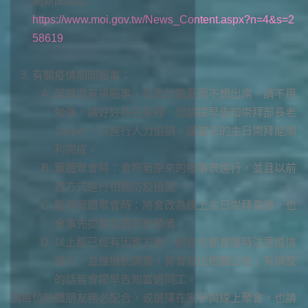
網新聞連結：
https://www.moi.gov.tw/News_Content.aspx?n=4&s=2
58619
有關疫情期間服事：
若當週有排服事，但真的擔憂而不想出席，請不用
勉強，請好好待在家裡，但請提早告知崇拜部長老
Jasper，以進行人力協調，讓當天的主日崇拜能順
利完成。
實體聚會時：會照著原來的服事表進行，並且以前
述方式進行相關防疫措施。
暫停實體聚會時：將會改為線上主日崇拜直播，也
會事先提醒當週司會預備。
以上都已經有因應方案，教會也都會隨時注意疫情
變化，並做機動調整，皆會發出相關公告；有調整
的話皆會提早告知當週同工。
請每位肢體朋友務必配合，或選擇在家參與線上聚會，也請