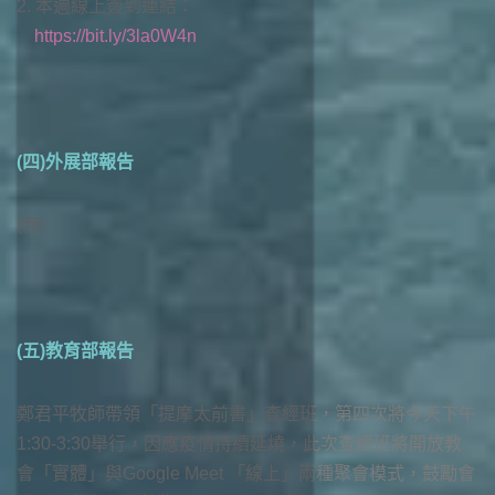
2. 本週線上簽到連結：
https://bit.ly/3la0W4n
(四)外展部報告
(無)
(五)教育部報告
鄭君平牧師帶領「提摩太前書」查經班，第四次將今天下午
1:30-3:30舉行，因應疫情持續延燒，此次查經班將開放教
會「實體」與Google Meet 「線上」兩種聚會模式，鼓勵會