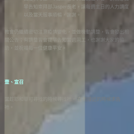
早告知崇拜部Jasper長老，讓每週主日的人力調度
以及當天服事順暢，謝謝。
教會仍繼續密切注意疫情變化，並做機動調整，皆會發出相
關公告；有調整皆會提早告知當週同工，也謝謝大家的協
助，並祝福每一位健康平安。
壹、宣召
當趁耶和華可尋找的時候尋找祂， 在祂接近的時候求告
祂。