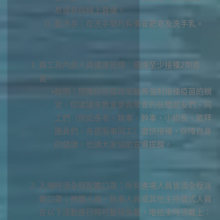
息或參與線上直播。
勤洗手：在洗手間均有備妥肥皂及洗手乳。
員工及內部人員健康管理：儘速至少接種2劑疫
苗。
說明：現階段防疫政策雖無強制接種疫苗的規
定，但建議來教會參與聚會的肢體朋友們、同
工們（例如長老、執事、幹事、小組長、敬拜
團員們、各週服事同工）盡快接種，保障自身
的健康，也請大家協助宣導提醒。
入場時須全程配戴口罩：所有進場人員皆須全程派
戴口罩；神職人員、執事人員或其他主持儀式人員
在以下活動進行時可暫時免戴，唯結束時須戴上：