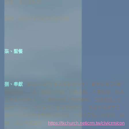
講員：曾宗盛牧師
講題：與復活主共度奇妙的清晨
柒、聖餐
捌、奉獻
（聖詩306B首 虔誠奉獻我全生） 哥林多後書9章7
節這樣說：「各人要隨心所願，不要為難，不要勉強，因為
上帝愛樂捐的人。 」 奉獻時除了現場奉獻，直播畫面上也
有QR Code，請大家掃入後有相關資訊；週報中及教會官
網中也有提供教會奉獻相關資訊，也請大家點入後使用，謝
謝。 線上奉獻連結：
https://tkchurch.neticrm.tw/civicrm/con