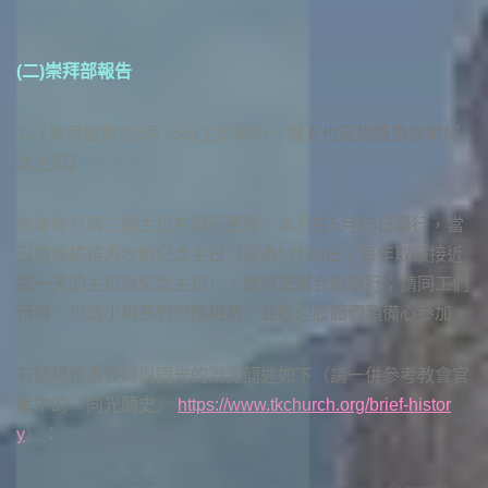
(二)崇拜部報告
1.【本月聖餐在5月15日主日舉行，當天也是楊雅惠牧師紀
念主日】
教會每月第三週主日有舉行聖餐，本月在5月15日舉行，當
日適逢楊雅惠牧師紀念主日（原為5月20日，每年取最接近
這一天的主日為紀念主日），故將聖餐合併舉行；請同工們
預備，也請小組長們提醒組員，並歡迎肢體們預備心參加。
有關楊雅惠牧師與同光的淵源簡述如下（請一併參考教會官
網中的『同光簡史』
https://www.tkchurch.org/brief-histor
y
）：