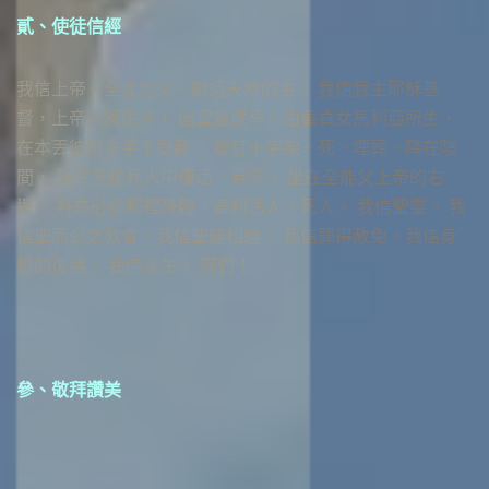
貳、使徒信經
我信上帝，全能的父，創造天地的主。 我信我主耶穌基
督，上帝的獨生子， 因聖靈感孕，由童貞女馬利亞所生，
在本丟彼拉多手下受難， 被釘十字架、死、埋葬、降在陰
間， 第三天從死人中復活、昇天， 坐在全能父上帝的右
邊， 將來必從那裡降臨，審判活人、死人。 我信聖靈。 我
信聖而公之教會。我信聖徒相通。 我信罪得赦免。我信身
體的復活。 我信永生。 阿們！
參、敬拜讚美