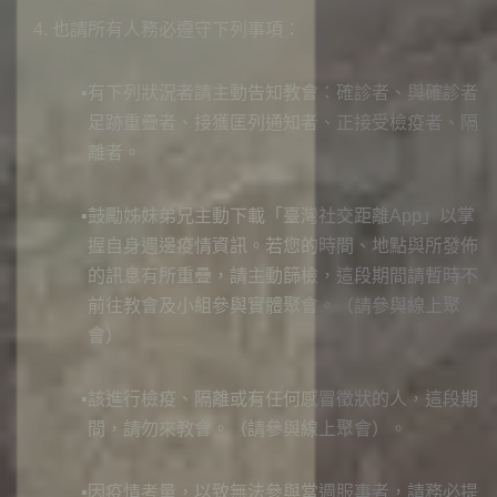
也請所有人務必遵守下列事項：
有下列狀況者請主動告知教會：確診者、與確診者
足跡重疊者、接獲匡列通知者、正接受檢疫者、隔
離者。
鼓勵姊妹弟兄主動下載「臺灣社交距離App」以掌
握自身週邊疫情資訊。若您的時間、地點與所發佈
的訊息有所重疊，請主動篩檢，這段期間請暫時不
前往教會及小組參與實體聚會。（請參與線上聚
會）
該進行檢疫、隔離或有任何感冒徵狀的人，這段期
間，請勿來教會。（請參與線上聚會）。
因疫情考量，以致無法參與當週服事者，請務必提