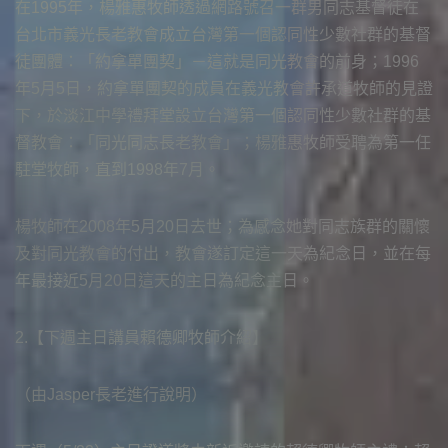
在1995年，楊雅惠牧師透過網路號召一群男同志基督徒在
台北市義光長老教會成立台灣第一個認同性少數社群的基督
徒團體：「約拿單團契」－這就是同光教會的前身；1996
年5月5日，約拿單團契的成員在義光教會許承道牧師的見證
下，於淡江中學禮拜堂設立台灣第一個認同性少數社群的基
督教會：「同光同志長老教會」；楊雅惠牧師受聘為第一任
駐堂牧師，直到1998年7月。
楊牧師在2008年5月20日去世；為感念她對同志族群的關懷
及對同光教會的付出，教會遂訂定這一天為紀念日，並在每
年最接近5月20日這天的主日為紀念主日。
2.【下週主日講員賴德卿牧師介紹】
（由Jasper長老進行說明）