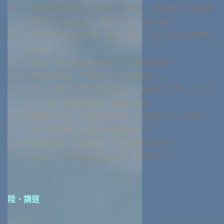
21:7
耶穌所愛的那門徒對彼得說：「是主！」那時西門‧彼得赤
著身子，一聽見是主，就束上外衣，跳進海裏。
21:8
其餘的門徒因離岸不遠，約有二百肘，就坐著小船把那網魚
拉過來。
21:9
他們上了岸，看見那裏有炭火，上面有魚和餅。
21:10
耶穌對他們說：「把剛才打的魚拿幾條來。」
21:11
西門‧彼得就上船，把網拉到岸上，網裏滿了大魚，共一百
五十三條；雖然魚這樣多，網卻沒有破。
21:12
耶穌對他們說：「你們來吃早飯。」門徒中沒有一個敢問
他：「你是誰？」因為他們知道他是主。
21:13
耶穌走過來，拿餅給他們，也照樣拿魚給他們。
21:14
耶穌從死人中復活後向門徒顯現，這是第三次。
陸、講道