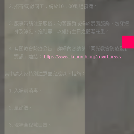
首
我
招待/司獻同工：請於10：00到場預備。
映
的
收
在
服事時請注意服儀：勿著露肩或過於暴露服飾、勿穿短
上
藏
褲及涼鞋、拖鞋等，以維持主日之簡潔莊重。
帝
裡
有關教會防疫公告，詳細內容請參「同光教會防疫最新
共
資訊」連結：
https://www.tkchurch.org/covid-news
好
其中請大家特別注意並完成以下措施：
入場前消毒、
量額溫、
現場全程戴口罩、