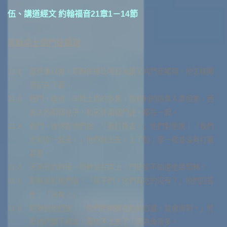
伍、講道經文
約翰福音21章1－14節
耶穌向七個門徒顯現
21:1
這些事以後，耶穌在提比哩亞海邊又向門徒顯現。他怎樣顯
現記在下面。
21:2
西門‧彼得、叫低土馬的多馬、加利利的迦拿人拿但業、西
庇太的兩個兒子，和另外兩個門徒，都在一起。
21:3
西門‧彼得對他們說：「我打魚去。」他們對他說：「我們
也和你一起去。」他們就出去，上了船；那一夜並沒有打著
甚麼。
21:4
天剛亮的時候，耶穌站在岸上，門徒卻不知道他是耶穌。
21:5
耶穌就對他們說：「孩子們！你們有吃的沒有？」他們回答
他：「沒有。」
21:6
耶穌對他們說：「你們把網撒在船的右邊，就會得到。」於
是他們撒下網去，竟拉不上來了，因為魚很多。