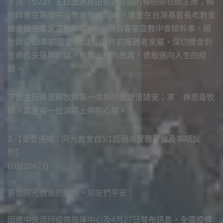
下週（5/22）主日證道將由新近邀請的賴德卿牧師主禮；賴
牧師曾在基隆中山教會牧會22年，獲邀在台灣基督長老教會
總會擔任客家宣教幹事8年，現為客家宣教中會總幹事。賴
牧師是12年前國道3號走山事件的罹難者家屬，深切體會到
生命的失落與悲傷、依靠上帝的恩典，勇敢邁向人生的經
驗。
下週主日將是賴牧師第一次到同光證道請安；求 神恩膏牧
師，嘉惠每一位渴慕上帝的心靈。
3.【重要通知：同光教會自5/1起現場實體聚會及事項說
明】
(20220427)
各位同光教會的肢體、朋友們平安：
因應中央流行疫情指揮中心及4月27日發布訊息，全國疫情