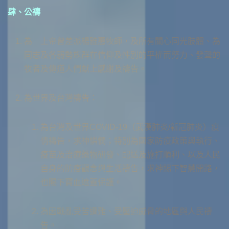
肆、公禱
為 上帝曾差派楊雅惠牧師，及所有關心同光肢體、為
同志及各弱勢族群在信仰及性別的平權而努力、發聲的
牧者及傳道人們獻上感謝及禱告。
為世界及台灣禱告：
為台灣及世界COVID-19（武漢肺炎/新冠肺炎）疫
情禱告，求神憐憫；特別為國家防疫政策與執行、
疫苗及治療藥物研發、配送及施打順利、以及人民
自身的防疫觀念與生活禱告，求神賜下智慧開路，
也賜下寶血遮蓋保護。
為因戰亂受苦遭難、受壓迫威脅的地區與人民禱
告。