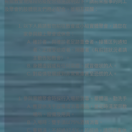
有關教會現階段防疫配合措施說明如下，請前來服事的同工
及聚會的肢體朋友們務必配合，並相互提醒：
以下人員請暫勿前往教會或小組實體聚會，請您在
家參與線上聚會或休息：
確診者、與確診者足跡重疊者、接獲匡列通知
者、正接受檢疫者、隔離者（有前述狀況者請
主動告知教會）。
身體虛弱或有任何染疫、感冒徵狀的人。
對疫情發展感到非常焦慮甚至恐慌的人。
參與實體聚會時採行入場前消毒、量體溫、勤洗手
應提供洗手設備或消毒用品，並定時清潔宗教
場所、設備及用具。
入場時：雙手須以75%酒精消毒。
量額溫：不超過37.5℃，若超過，請您返家休