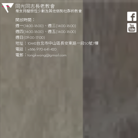
Skip to content
同光同志長老教會
是支持關懷性少數及其他弱勢社群的教會
同光同志長老教會 Tong-Kwang Light House Presbyterian
開放時間：
Church
週一(14:00-18:00)、週三(14:00-18:00)
週四(14:00-18:00)、週五(14:00-18:00)
週日(09:00-17:00)
地址：10442台北市中山區長安東路一段50號7樓
電話：+886-970-641-420
於
電郵：
tongkwang@gmail.com
在主裡成為一個健康的教會
同光同志長老教會2022年05月22日
同
光
主日週報（本週為實體聚會）
光
服事同工：
加
簡
史
聚
講道：賴德卿牧師
會
織
架
司會：Samuel執事
構
值週：舞葉長老
會
仰