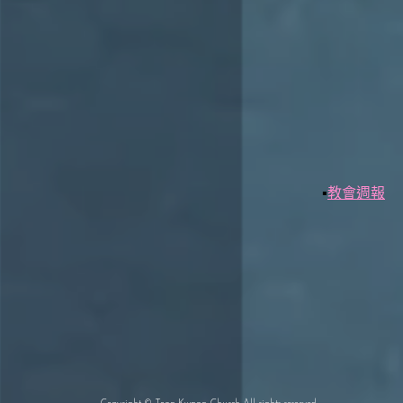
教會週報
×