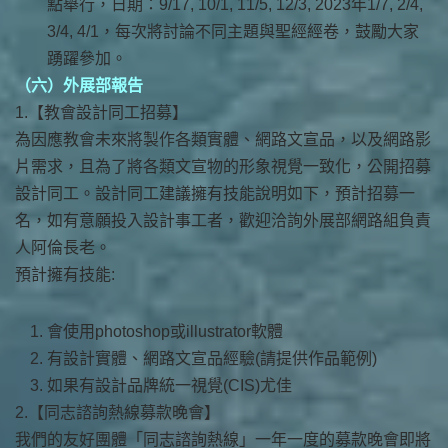
點舉行，日期：9/17, 10/1, 11/5, 12/3, 2023年1/7, 2/4,
3/4, 4/1，每次將討論不同主題與聖經經卷，鼓勵大家
踴躍參加。
（六）外展部報告
1.【教會設計同工招募】
為因應教會未來將製作各類實體、網路文宣品，以及網路影
片需求，且為了將各類文宣物的形象視覺一致化，公開招募
設計同工。設計同工建議擁有技能說明如下，預計招募一
名，如有意願投入設計事工者，歡迎洽詢外展部網路組負責
人阿倫長老。
預計擁有技能:
會使用photoshop或illustrator軟體
有設計實體、網路文宣品經驗(請提供作品範例)
如果有設計品牌統一視覺(CIS)尤佳
2.【同志諮詢熱線募款晚會】
我們的友好團體「同志諮詢熱線」一年一度的募款晚會即將