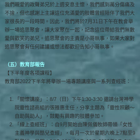
我們親愛的政聲弟兄於上週安息主懷，我們感到萬分傷痛及
不捨，但也感謝上主讓這位充滿愛的肢體曾經陪伴了我們大
家很長的一段時間。因此，我們將於7月31日下午在教會舉
辦一場追思聚會，讓大家聚在一起，記念這位帶給我們無數
愛與歡笑的弟兄。追思聚會的主責是小哥執事，如果大家對
追思聚會有任何建議或想法都歡迎告知小哥執事。
（五）教育部報告
【下半年度各項課程】
教育部2022下半年將舉辦一場專題講座與一系列查經班：
「關懷講座」：8/7（日）下午1:30-3:30 邀請台灣神學
院靈性諮商組的張雅惠主任，分享主題為「靈性照顧～
自助與助人」，鼓勵有興趣的肢體參加。
「線上查經班」：自9月開始由陳佩儀牧師帶領「女性
主義神學與酷兒查經」，每月一次於星期六晚上7點至9