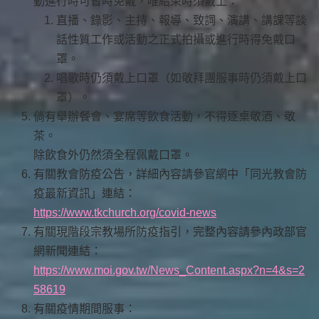
動進行時可暫時免戴，唯結束時須戴上：
直播、錄影、主持、報導、致詞、演講、講課等談
話性質工作或活動之正式拍攝或進行時得免戴口
罩。
唱歌時仍須戴上口罩（如敬拜團服事時仍須戴上口
罩）。
倘有舉辦餐會、宴席等飲食活動，不得逐桌敬酒、敬
茶。
除飲食外仍然須全程佩戴口罩。
有關教會防疫公告，詳細內容請參官網中「同光教會防
疫最新資訊」連結：
https://www.tkchurch.org/covid-news
有關現階段宗教場所防疫指引，完整內容請參內政部官
網新聞連結：
https://www.moi.gov.tw/News_Content.aspx?n=4&s=2
58619
有關疫情期間服事：