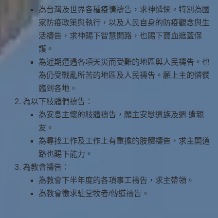
為台灣及世界各種疫情禱告，求神憐憫。特別為國
家防疫政策與執行，以及人民自身的防疫觀念與生
活禱告，求神賜下智慧開路，也賜下寶血遮蓋保
護。
為近期遭遇各項天災而受難的地區與人民禱告。也
為仍受戰亂所苦的地區及人民禱告。願上主的憐憫
臨到各地。
為以下肢體們禱告：
為安息主懷的肢體禱告，願主安慰遺族及週 遭親
友。
為尋找工作及工作上有重擔的肢體禱告，求主開道
路也賜下能力。
為教會禱告：
為教會下半年度的各項事工禱告，求主帶領。
為教會徵求駐堂牧者/傳道禱告。