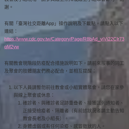
謝。
有關「臺灣社交距離App」操作說明及下載點，請點入以下
連結：
https://www.cdc.gov.tw/Category/Page/R8bAd_yiVi22CIr73
qM2yw
有關教會現階段防疫配合措施說明如下，請前來服事的同工
及聚會的肢體朋友們務必配合，並相互提醒：
以下人員請暫勿前往教會或小組實體聚會，請您在家參
與線上聚會或休息：
確診者、與確診者足跡重疊者、接獲匡列通知者、
正接受檢疫者、隔離者（有前述狀況者請主動告知
教會長老及小組長）。
身體虛弱或有任何染疫、感冒徵狀的人。