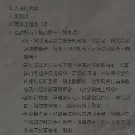
入場前消毒、
量額溫、
現場全程戴口罩、
也請所有人務必遵守下列事項：
有下列狀況者請主動告知教會：確診者、與確診者
足跡重疊者、接獲匡列通知者、正接受檢疫者、隔
離者。
鼓勵姊妹弟兄主動下載「臺灣社交距離App」以掌
握自身週邊疫情資訊。若您的時間、地點與所發佈
的訊息有所重疊，請主動篩檢，並暫時停止前來教
會及小組參與實體聚會。（請參與線上聚會）
該進行檢疫、隔離或有任何感冒徵狀的人，這段期
間，請勿來教會。（請參與線上聚會）。
因疫情考量，以致無法參與當週服事者，請務必提
早告知崇拜部伊凡長老，讓每週主日的人力調度以
及當天服事順暢，謝謝。