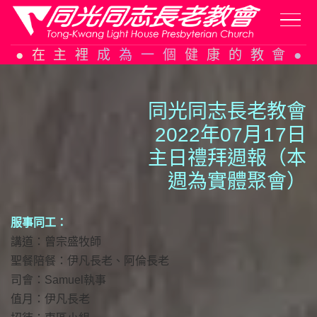
Skip
在主裡成為一個健康的教會
to
content
同光同志長老教會
2022年07月
1
7日
主日禮拜週報（本
週為實體聚會）
服事同工：
講道：曾宗盛牧師
聖餐陪餐：伊凡長老、阿倫長老
司會：Samuel執事
值月：伊凡長老