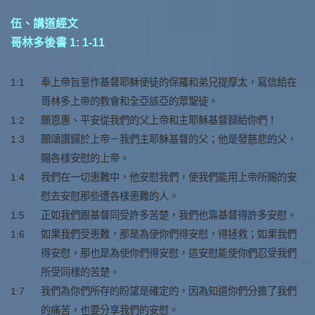
伍、講道經文
哥林多後書 1: 1-11
1:1
奉上帝旨意作基督耶穌使徒的保羅和弟兄提摩太，寫信給在
哥林多上帝的教會和全亞該亞的眾聖徒。
1:2
願恩惠、平安從我們的父上帝和主耶穌基督歸給你們！
1:3
願頌讚歸於上帝－我們主耶穌基督的父；他是發慈悲的父，
賜各樣安慰的上帝。
1:4
我們在一切患難中，他安慰我們，使我們能用上帝所賜的安
慰去安慰那些遭各樣患難的人。
1:5
正如我們跟基督同受許多苦楚，我們也靠基督得許多安慰。
1:6
如果我們受患難，那是為使你們得安慰，得拯救；如果我們
得安慰，那也是為使你們得安慰，這安慰能使你們忍受我們
所受同樣的苦楚。
1:7
我們為你們所存的盼望是確定的，因為知道你們分擔了我們
的痛苦，也要分享我們的安慰。