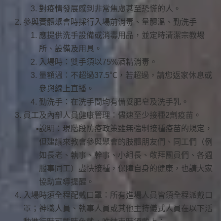
對疫情發展感到非常焦慮甚至恐慌的人。
參與實體聚會時採行入場前消毒、量體溫、勤洗手
應提供洗手設備或消毒用品，並定時清潔宗教場
所、設備及用具。
入場時：雙手須以75%酒精消毒。
量額溫：不超過37.5℃，若超過，請您返家休息或
參與線上直播。
勤洗手：在洗手間均有備妥肥皂及洗手乳。
員工及內部人員健康管理：儘速至少接種2劑疫苗。
說明：現階段防疫政策雖無強制接種疫苗的規定，
但建議來教會參與聚會的肢體朋友們、同工們（例
如長老、執事、幹事、小組長、敬拜團員們、各週
服事同工）盡快接種，保障自身的健康，也請大家
協助宣導提醒。
入場時須全程配戴口罩：所有進場人員皆須全程派戴口
罩；神職人員、執事人員或其他主持儀式人員在以下活