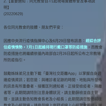
2.【重要通知：同光教會自7/1起現場實體聚會及事項說
明】
(20220629)
各位同光教會的肢體、朋友們平安：
因應中央流行疫情指揮中心及6月29日發布訊息：
經綜合評
估疫情情勢，7月1日起維持現行戴口罩等防疫措施
。而教會
防疫措施也將繼續依循內政部自2月26日起所公布之宗教場
所防疫指引。
鼓勵姊妹弟兄主動下載「臺灣社交距離App」以掌握自身週
邊疫情資訊；若您是：與確診者足跡的時間、地點與所發佈
的訊息有所重疊者、接獲匡列通知者、正接受檢疫者、隔離
者等，此期間請特別注意身體狀況，請主動篩檢並自主管
理，並請主動告知教會長老及小組長；此期間請您暫勿前往
教會及小組現場，請參與線上崇拜或線上小組聚會即可，謝