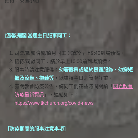
招待：東區小組
[溫馨提醒]當週主日服事同工：
司會/聖餐陪餐/值月同工：請於早上9:40到場預備。
招待/司獻同工：請於早上10:00前到場預備。
服事時請注意服儀：
勿著露肩或過於暴露服飾、勿穿短
褲及涼鞋、拖鞋等
，以維持主日之簡潔莊重。
有關教會防疫公告，請同工們花些時間閱讀「
同光教會
防疫最新資訊
」，連結如下：
https://www.tkchurch.org/covid-news
［防疫期間的服事注意事項］