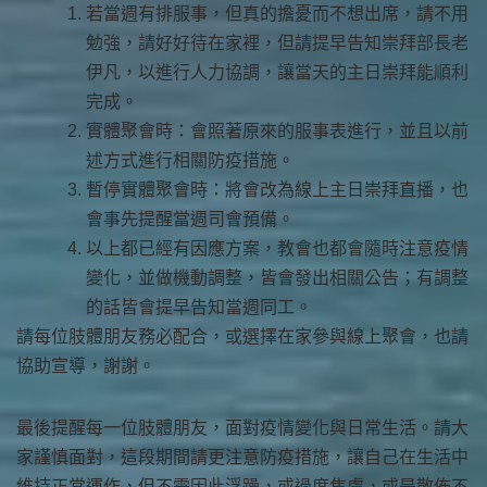
若當週有排服事，但真的擔憂而不想出席，請不用
勉強，請好好待在家裡，但請提早告知崇拜部長老
伊凡，以進行人力協調，讓當天的主日崇拜能順利
完成。
實體聚會時：會照著原來的服事表進行，並且以前
述方式進行相關防疫措施。
暫停實體聚會時：將會改為線上主日崇拜直播，也
會事先提醒當週司會預備。
以上都已經有因應方案，教會也都會隨時注意疫情
變化，並做機動調整，皆會發出相關公告；有調整
的話皆會提早告知當週同工。
請每位肢體朋友務必配合，或選擇在家參與線上聚會，也請
協助宣導，謝謝。
最後提醒每一位肢體朋友，面對疫情變化與日常生活。請大
家謹慎面對，這段期間請更注意防疫措施，讓自己在生活中
維持正常運作，但不需因此浮躁，或過度焦慮，或是散佈不