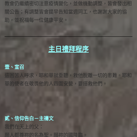
教會仍繼續密切注意疫情變化，並做機動調整，皆會發出相
關公告；有調整皆會提早告知當週同工，也謝謝大家的協
助，並祝福每一位健康平安。
主日禮拜程序
壹、宣召
這困苦人呼求，耶和華就垂聽，救他脫離一切的患難。耶和
華的使者在敬畏他的人四圍安營，要搭救他們。
貳、信仰告白－主禱文
我們在天上的父：
願人都尊祢的名為聖。願祢的國降臨。