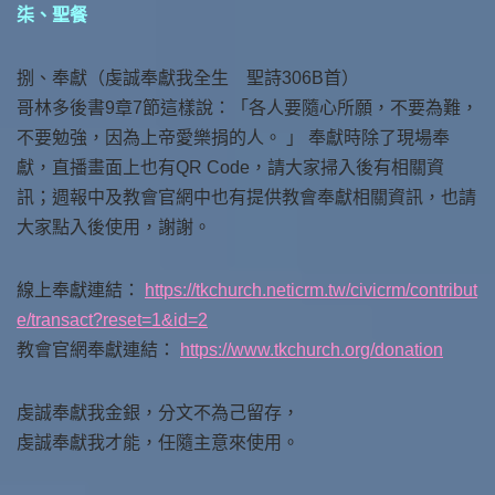
柒、聖餐
捌、奉獻（虔誠奉獻我全生 聖詩306B首）
哥林多後書9章7節這樣說：「各人要隨心所願，不要為難，
不要勉強，因為上帝愛樂捐的人。 」 奉獻時除了現場奉
獻，直播畫面上也有QR Code，請大家掃入後有相關資
訊；週報中及教會官網中也有提供教會奉獻相關資訊，也請
大家點入後使用，謝謝。
線上奉獻連結：
https://tkchurch.neticrm.tw/civicrm/contribut
e/transact?reset=1&id=2
教會官網奉獻連結：
https://www.tkchurch.org/donation
虔誠奉獻我金銀，分文不為己留存，
虔誠奉獻我才能，任隨主意來使用。