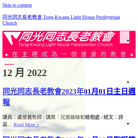
Skip to content
同光同志長老教會 Tong-Kwang Light House Presbyterian
Church
於
在主裡成為一個健康的教會
同
光
12 月 2022
光
加
同光同志長老教會2023年01月01日主日週
簡
史
聚
報
會
織
架
講員：盧俊義牧師 / 講題：兄弟姊妹和睦相處 / 經文：詩
構
篇…
Read More »
會
仰
會
週
告