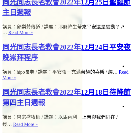
報
同光同志長老教會2022年12月25日聖誕節
生
白
活
日
主日週報
見
直
問
播
題
講員：邱梨芳傳道 / 講題：耶穌降生帶來平安還是騷動？ /
道
會
…
Read More »
仰
場
與
時
聲
生
資
間
同光同志長老教會2022年12月24日平安夜
明
命
源
故
晚崇拜程序
事
項
日
講員：hipo長老 / 講題：平安夜－充滿榮耀的喜樂 / 經…
Read
事
會
讀
More »
工
經
關
懷
同光同志長老教會2022年12月18日待降節
者
專
第四主日週報
欄
滋
影
絡
關
講員：曾宗盛牧師 / 講題：以馬內利－上帝與我們同在 /
《
懷
我
台
經…
Read More »
灣
們