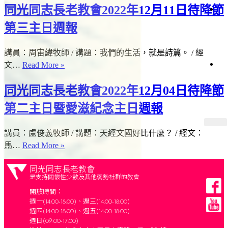
首
同光同志長老教會2022年12月11日待降節
映
獻
第三主日週報
上
支
帝
裡
持
講員：周宙緯牧師 / 講題：我們的生活，就是詩篇。 / 經
共
文…
Read More »
好
的
同光同志長老教會2022年12月04日待降節
收
藏
第二主日暨愛滋紀念主日週報
講員：盧俊義牧師 / 講題：天經文國好比什麼？ / 經文：
馬…
Read More »
同光同志長老教會
是支持關懷性少數及其他弱勢社群的教會
開放時間：
週一(14:00-18:00)、週三(14:00-18:00)
週四(14:00-18:00)、週五(14:00-18:00)
週日(09:00-17:00)