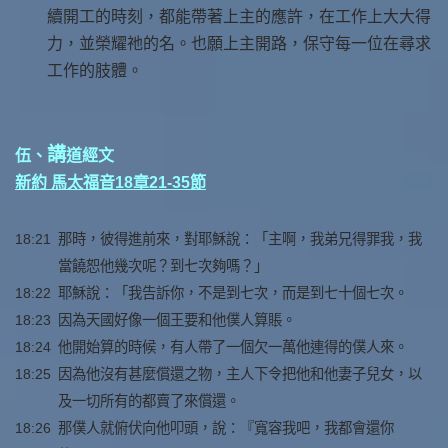
續開工的時刻，都能帶著上主的應許，在工作上大大得
力，並榮耀祂的名。也願上主開路，保守每一位在尋求
工作的肢體。
講
伍、
道經文
新約 馬太福音18章21-35節
18:21
那時，彼得進前來，對耶穌說：「主啊，我弟兄得罪我，我
當饒恕他幾次呢？到七次夠嗎？」
18:22
耶穌說：「我告訴你，不是到七次，而是到七十個七次。
18:23
因為天國好像一個王要和他僕人算賬。
18:24
他開始算的時候，有人帶了一個欠一萬他連得的僕人來。
18:25
因為他沒有甚麼償還之物，主人下令把他和他妻子兒女，以
及一切所有的都賣了來償還。
18:26
那僕人就俯伏向他叩頭，說：『寬容我吧，我都會還你