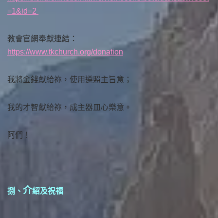
=1&id=2
教會官網奉獻連結：
https://www.tkchurch.org/donation
我將金錢獻給祢，使用遵照主旨意；
我的才智獻給祢，成主器皿心樂意。
阿們！
介
捌、
紹及祝福