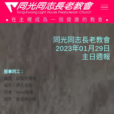
Skip
在主裡成為一個健康的教會
to
content
同光同志長老教會
2023年0
1
月29日
主日週報
服事同工：
講道：邱梨芳傳道
值月：伊凡長老
司會：Alice執事
招待：新生命小組