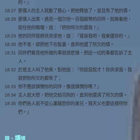
的。』
18:27
那僕人的主人就動了慈心，把他釋放了，並且免了他的債。
18:28
那僕人出來，遇見一個欠他一百個銀幣的同伴，就揪着他，
扼住他的喉嚨，說：『把你所欠的還我！』
18:29
他的同伴就俯伏央求他，說：『寬容我吧，我會還你的。』
18:30
他不肯，卻把他下在監裏，直到他還了所欠的債。
18:31
同伴們看見他所做的事就很悲憤，把這一切的事都告訴了主
人。
18:32
於是主人叫了他來，對他說：『你這惡奴才！你央求我，我
就把你所欠的都免了；
18:33
你不應該憐憫你的同伴，像我憐憫你嗎？』
18:34
主人就大怒，把他交給司刑的，直到他還清了所欠的債。
18:35
你們各人若不從心裏饒恕你的弟兄，我天父也要這樣待你
們。」
講
陸、
道