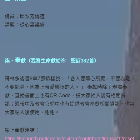
講員：邱梨芳傳道
講題：從心裏饒恕
奉
柒、
獻（我將生命獻給祢 聖詩382首）
哥林多後書9章7節這樣說：「各人要隨心所願，不要為難，
不要勉強，因為上帝愛樂捐的人。 」 奉獻時除了現場奉
獻，直播畫面上也有QR Code，請大家掃入後有相關資
訊；週報中及教會官網中也有提供教會奉獻相關資訊，也請
大家點入後使用，謝謝。
線上奉獻連結：
https://tkchurch.neticrm.tw/civicrm/contribute/transact?reset