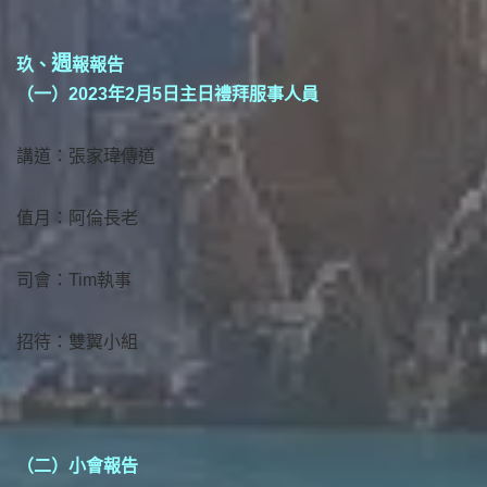
週
玖、
報報告
（一）2023年2月5日主日禮拜服事人員
講道：張家瑋傳道
值月：阿倫長老
司會：Tim執事
招待：雙翼小組
（二）小會報告