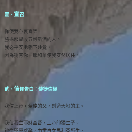
宣
壹、
召
你使我心裏喜樂，
勝過那豐收五穀新酒的人。
我必平安地躺下睡覺，
因為獨有你－耶和華使我安然居住。
信
貳、
仰告白：使徒信經
我信上帝，全能的父，創造天地的主。
我信我主耶穌基督，上帝的獨生子。
祂從聖靈感孕，由童貞女馬利亞所生，