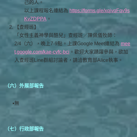
己的人。
以上課程報名連結為
https://forms.gle/xqjvqFqv9s
KvZDPPA
。
【查經班】
「女性主義神學與酷兒」查經班／陳佩儀牧師：
2/4（六），晚上7-9點。上課Google Meet連結為
mee
t.google.com/kae-cvfc-bci
。歡迎大家踴躍參與，欲加
入查經班Line群組討論者，請洽教育部Alice執事。
（六）外展部報告
無
（七）行政部報告