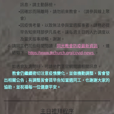
訊息，請主動篩檢。
因確診而隔離時，請勿前來教會。（請參與線上聚
會）
因疫情考量，以致無法參與當週服事者，請務必提
早告知崇拜部伊凡長老，讓每週主日的人力調度以
及當天服事順暢，謝謝。
請同工們花些時間閱讀「
同光教會防疫最新資訊
」，連
結如下：
https://www.tkchurch.org/covid-news
。
如遇會友詢問時，可請他們至官網閱讀相關訊息。
教會仍繼續密切注意疫情變化，並做機動調整，皆會發
出相關公告；有調整皆會提早告知當週同工，也謝謝大家的
協助，並祝福每一位健康平安。
主日禮拜程序