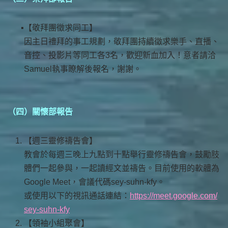
【敬拜團徵求同工】
因主日禮拜的事工規劃，敬拜團持續徵求樂手、直播、
音控、投影片等同工各3名，歡迎新血加入！意者請洽
Samuel執事瞭解後報名，謝謝。
（四）關懷部報告
【週三靈修禱告會】
教會於每週三晚上九點到十點舉行靈修禱告會，鼓勵肢
體們一起參與，一起讀經文並禱告。目前使用的軟體為
Google Meet，會議代碼sey-suhn-kfy。
或使用以下的視訊通話連結：
https://meet.google.com/
sey-suhn-kfy
【領袖小組聚會】