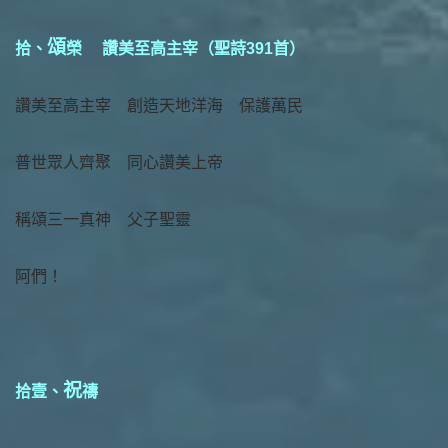
頌
拾、
榮 讚美至高主宰（聖詩391首）
讚美至高主宰 創造天地洋海 保護萬民
普世眾人齊聚 同心讚美上帝
稱頌三一真神 父子聖靈
阿們！
祝
拾壹、
禱