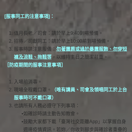
[服事同工的注意事項]：
值月長老／司會：請於早上9:40到場預備。
招待／司獻同工：請於早上10:00前到場預備。
服事時請注意服儀：
勿著露肩或過於暴露服飾、勿穿短
褲及涼鞋、拖鞋等
，以維持主日之簡潔莊重。
［防疫期間的服事注意事項］
入場前消毒。
現場全程戴口罩。
（唯有講員、司會及領唱同工於上台
服事時可不戴口罩）
也請所有人務必遵守下列事項：
如確診時請主動告知教會。
鼓勵大家都下載「臺灣社交距離App」以掌握自身
週邊疫情資訊。若妳／你收到腳步與確診者重疊的