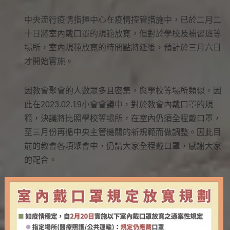
中央流行疫情指揮中心在疫情控管措施中，已於二月二
十日將室內戴口罩的規範放寬，但對於學校及補習班等
場所，室內規範放寬的時間點將延後，預計於三月六日
才開始實施。
因教會聚會的人數眾多且密集，與學校等場所類似，因
此在2023.02.19小會會議中，對於教會內戴口罩的規
範，決議將比照學校等場所，在室內仍須全程戴口罩，
至三月份再循中央主管機關的新規範而做調整。因此目
前的教會各項聚會中，仍請大家全程戴口罩，感謝大家
的配合。