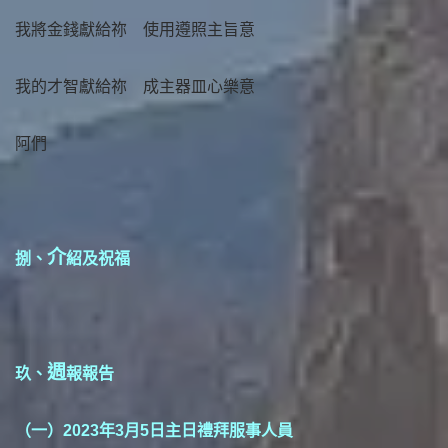
我將金錢獻給祢 使用遵照主旨意
我的才智獻給祢 成主器皿心樂意
阿們
介
捌、
紹及祝福
週
玖、
報報告
（一）2023年3月5日主日禮拜服事人員