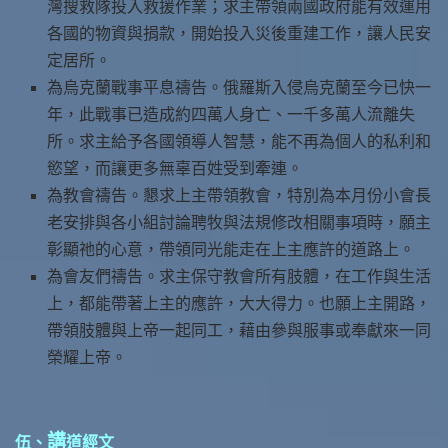
灣搜救隊投入救援作業；求主帶領兩國政府能有效運用
各國的物資與捐款，開始投入災後重建工作，讓人民安
定居所。
為烏克蘭戰事平息禱告。俄羅斯入侵烏克蘭至今已快一
年，此戰事已造成約四萬人身亡、一千多萬人流離失
所。求主給予各國領導人智慧，能不再為個人的私利和
慾望，而讓更多無辜百姓受到牽連。
為教會禱告。懇求上主帶領教會，特別為本月份小會長
老安排與各小組討論聘牧與法規修改相關事項時，願主
彰顯祂的心意，帶領同光能走在上主應許的道路上。
為會友們禱告。求主保守教會所有肢體，在工作與生活
上，都能帶著上主的應許，大大得力。也願上主開路，
帶領肢體與上帝一起同工，藉由參與服事或奉獻來一同
榮耀上帝。
講
伍、
道經文