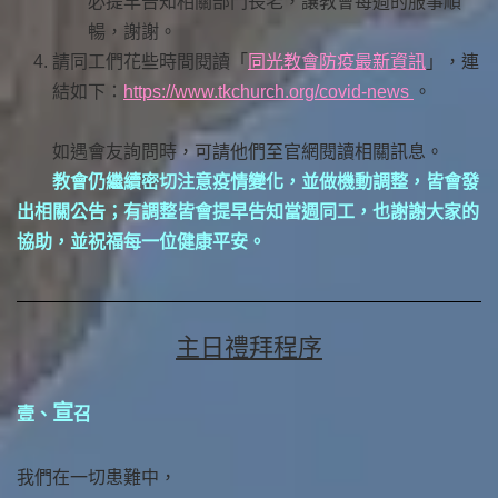
必提早告知相關部門長老，讓教會每週的服事順
暢，謝謝。
請同工們花些時間閱讀「
同光教會防疫最新資訊
」，連
結如下：
https://www.tkchurch.org/covid-news
。
如遇會友詢問時，可請他們至官網閱讀相關訊息。
教會仍繼續密切注意疫情變化，並做機動調整，皆會發
出相關公告；有調整皆會提早告知當週同工，也謝謝大家的
協助，並祝福每一位健康平安。
主日禮拜程序
宣
壹、
召
我們在一切患難中，