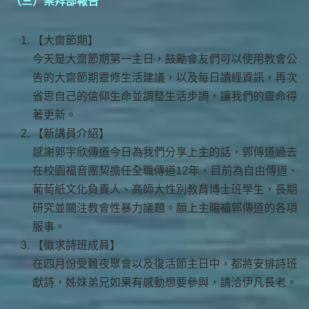
（
三）崇拜部報告
【大齋節期】
今天是大齋節期第一主日，鼓勵會友們可以使用教會公
告的大齋節期靈修生活建議，以及每日讀經資訊，再次
省思自己的信仰生命並調整生活步調，讓我們的靈命得
著更新。
【新講員介紹】
感謝郭宇欣傳道今日為我們分享上主的話，郭傳道過去
在校園福音團契擔任全職傳道12年，目前為自由傳道、
葡萄紙文化負責人、高師大性別教育博士班學生，長期
研究並關注教會性暴力議題。願上主賜福郭傳道的各項
服事。
【徵求詩班成員】
在四月份受難夜聚會以及復活節主日中，都將安排詩班
獻詩，姊妹弟兄如果有感動想要參與，請洽伊凡長老。