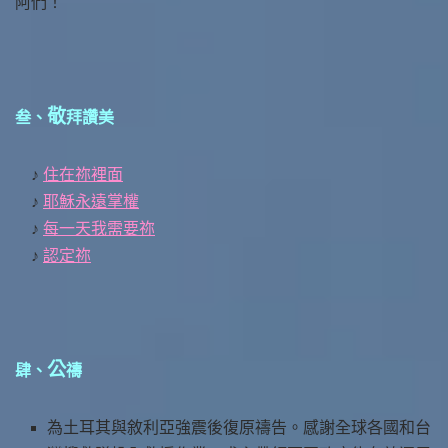
阿們！
敬
叁、
拜讚美
♪
住在祢裡面
♪
耶穌永遠掌權
♪
每一天我需要祢
♪
認定祢
公
肆、
禱
為土耳其與敘利亞強震後復原禱告。感謝全球各國和台