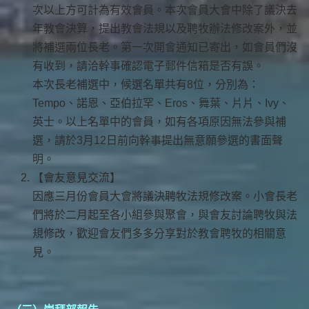
次以上方可計為有效會員。本次會員大會中除了議決去
年教會決算，提出教會法規以及聘牧辦法修改案外，並
將補選兩位長老。第一次開會通知已寄出，如會員們沒
有收到，請洽幹事確認電子郵件信箱是否有誤。
本次長老補選中，候選名單共有8位，分別為：
Tempo、諾恩、亞伯拉罕、Eros、舞葉、片片、Ivy、
英士。以上名單中的會員，如有各項原因無法參與補
選，請於3月12日前向幹事提出無意願參選的書面聲
明。
【會友意見交流】
因應三月份會員大會將議決聘牧法規修改案。小會長老
們將於二月起至各小組參與聚會，與會友討論聘牧與法
規修改，歡迎會友們多多分享對於教會聘牧的相關意
見。