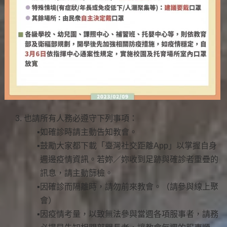
也請所有人務必遵守下列事項：
如確診時請主動告知教會。
鼓勵大家都下載「臺灣社交距離App」以掌握自身
週邊疫情資訊。若妳／妳收到足跡與確診者重疊的
訊息，請主動篩檢。
因確診而隔離時，請勿前來教會。（請參與線上聚
會）
因疫情考量，以致無法參與當週各項服事者，請務