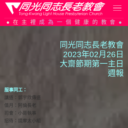
Skip
在主裡成為一個健康的教會
to
content
同光同志長老教會
2023年02月26日
大齋節期第一主日
週報
服事同工：
講道：郭宇欣傳道
值月：阿倫長老
司會：小哥執事
招待：提摩太小組