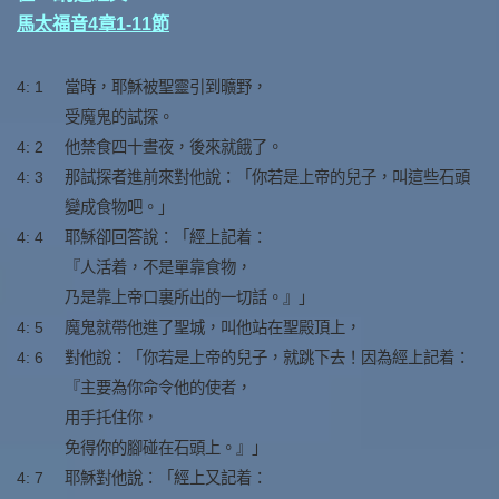
馬太福音4章1-11節
4: 1
當時，耶穌被聖靈引到曠野，
受魔鬼的試探。
4: 2
他禁食四十晝夜，後來就餓了。
4: 3
那試探者進前來對他說：「你若是上帝的兒子，叫這些石頭
變成食物吧。」
4: 4
耶穌卻回答說：「經上記着：
『人活着，不是單靠食物，
乃是靠上帝口裏所出的一切話。』」
4: 5
魔鬼就帶他進了聖城，叫他站在聖殿頂上，
4: 6
對他說：「你若是上帝的兒子，就跳下去！因為經上記着：
『主要為你命令他的使者，
用手托住你，
免得你的腳碰在石頭上。』」
4: 7
耶穌對他說：「經上又記着：