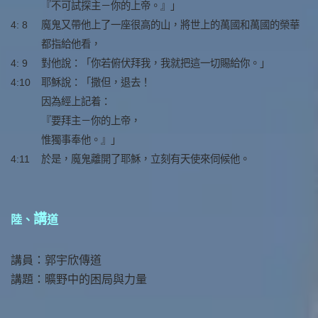
『不可試探主－你的上帝。』」
4: 8
魔鬼又帶他上了一座很高的山，將世上的萬國和萬國的榮華
都指給他看，
4: 9
對他說：「你若俯伏拜我，我就把這一切賜給你。」
4:10
耶穌說：「撒但，退去！
因為經上記着：
『要拜主－你的上帝，
惟獨事奉他。』」
4:11
於是，魔鬼離開了耶穌，立刻有天使來伺候他。
講
陸、
道
講員：郭宇欣傳道
講題：曠野中的困局與力量