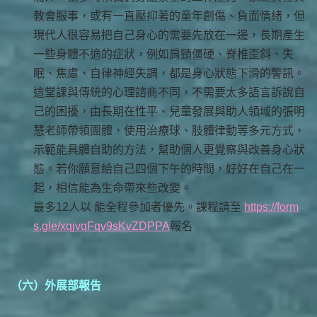
教會服事，或有一直壓抑著的童年創傷、負面情緒，但
現代人很容易把自己身心的需要先放在一邊，長期產生
一些身體不適的症狀，例如肩頸僵硬、脊椎歪斜、失
眠、焦慮、自律神經失調，都是身心狀態下滑的警訊。
這堂課與傳統的心理諮商不同，不需要太多語言訴說自
己的困擾，由長期在性平、兒童發展與助人領域的張明
慧老師帶領團體，使用治療球、肢體律動等多元方式，
示範能具體自助的方法，幫助個人更覺察與改善身心狀
態。若你願意給自己四個下午的時間，好好在自己在一
起，相信能為生命帶來些改變。
最多12人以 能全程參加者優先。課程請至
https://form
s.gle/xqjvqFqv9sKvZDPPA
報名
（六）外展部報告