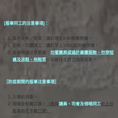
[服事同工的注意事項]：
值月長老／司會：請於早上9:40到場預備。
招待／司獻同工：請於早上10:00前到場預備。
服事時請注意服儀：
勿著露肩或過於暴露服飾、勿穿短
褲及涼鞋、拖鞋等
，以維持主日之簡潔莊重。
［防疫期間的服事注意事項］
入場前消毒。
現場全程戴口罩。
（唯有
講員、司會及領唱同工
於上台
服事時可不戴口罩）