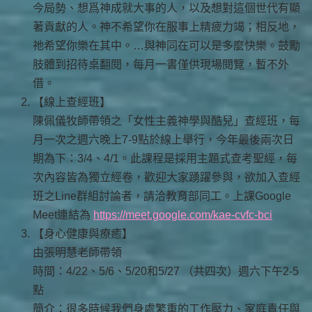
今局勢、想爲神成就大事的人，以及想對這個世代有顯
著貢獻的人。神不希望你在服事上精疲力竭；相反地，
祂希望你樂在其中。…與神同在可以是多麼快樂。鼓勵
肢體到招待桌翻閱，每月一書僅供現場閱覽，暫不外
借。
【線上查經班】
陳佩儀牧師帶領之「女性主義神學與酷兒」查經班，每
月一次之週六晚上7-9點於線上舉行，今年最後兩次日
期為下：3/4、4/1。此課程是採用主題式查考聖經，每
次內容皆為獨立經卷，歡迎大家踴躍參與，欲加入查經
班之Line群組討論者，請洽教育部同工。上課Google
Meet連結為
https://meet.google.com/kae-cvfc-bci
【身心健康與療癒】
由張明慧老師帶領
時間：4/22、5/6、5/20和5/27 （共四次）週六下午2-5
點
簡介：很多時候我們身處繁重的工作壓力、家庭責任與