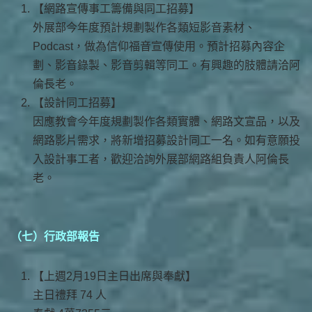
【網路宣傳事工籌備與同工招募】
外展部今年度預計規劃製作各類短影音素材、
Podcast，做為信仰福音宣傳使用。預計招募內容企
劃、影音錄製、影音剪輯等同工。有興趣的肢體請洽阿
倫長老。
【設計同工招募】
因應教會今年度規劃製作各類實體、網路文宣品，以及
網路影片需求，將新增招募設計同工一名。如有意願投
入設計事工者，歡迎洽詢外展部網路組負責人阿倫長
老。
（七）行政部報告
【上週2月19日主日出席與奉獻】
主日禮拜 74 人