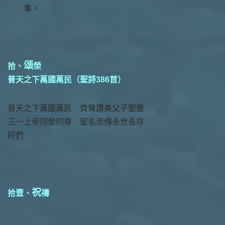
事。
頌
拾、
榮
普天之下萬國萬民（聖詩386首）
普天之下萬國萬民 齊聲讚美父子聖靈
三一上帝同榮同尊 聖名流傳永世長存
阿們
祝
拾壹、
禱