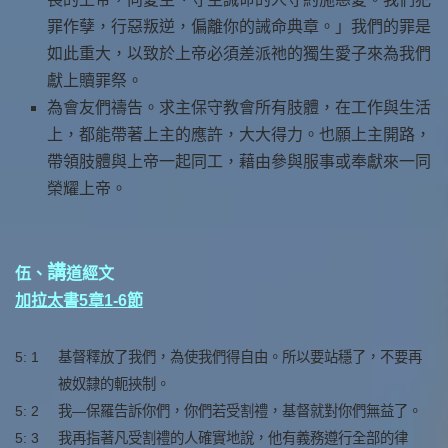
罪作孽，行惡叛逆，偏離你的誡命典章。」我們的罪是
如此重大，以致於上帝必須差派祂的獨生愛子來為我們
獻上贖罪祭。
為會友們禱告。求主保守教會所有肢體，在工作與生活
上，都能帶著上主的應許，大大得力。也願上主開路，
帶領肢體與上帝一起同工，藉由參與服事或奉獻來一同
榮耀上帝。
講
伍、
道經文
加拉太書5章1-6節
5: 1
基督釋放了我們，為使我們得自由。所以要站穩了，不要再
被奴隸的軛挾制。
5: 2
我—保羅告訴你們，你們若受割禮，基督就對你們無益了。
5: 3
我再指著凡受割禮的人確實地說，他有義務遵行全部的律