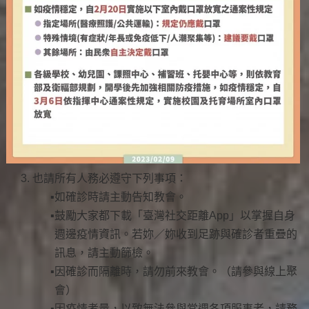
也請所有人務必遵守下列事項：
如確診時請主動告知教會。
鼓勵大家都下載「臺灣社交距離App」以掌握自身
週邊疫情資訊。若妳／妳收到足跡與確診者重疊的
訊息，請主動篩檢。
因確診而隔離時，請勿前來教會。（請參與線上聚
會）
因疫情考量，以致無法參與當週各項服事者，請務