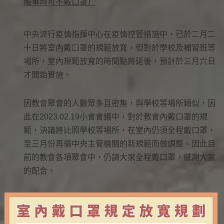
服事時可不戴口罩）
中央流行疫情指揮中心在疫情控管措施中，已於二月二
十日將室內戴口罩的規範放寬，但對於學校及補習班等
場所，室內規範放寬的時間點將延後，預計於三月六日
才開始實施。
因教會聚會的人數眾多且密集，與學校等場所類似，因
此在2023.02.19小會會議中，對於教會內戴口罩的規
範，決議將比照學校等場所，在室內仍須全程戴口罩，
至三月份再循中央主管機關的新規範而做調整。因此目
前的教會各項聚會中，仍請大家全程戴口罩，感謝大家
的配合。