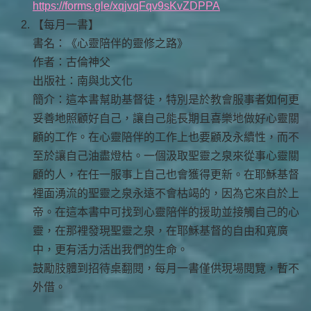
https://forms.gle/xqjvqFqv9sKvZDPPA
【每月一書】
書名：《心靈陪伴的靈修之路》
作者：古倫神父
出版社：南與北文化
簡介：這本書幫助基督徒，特別是於教會服事者如何更
妥善地照顧好自己，讓自己能長期且喜樂地做好心靈關
顧的工作。在心靈陪伴的工作上也要顧及永續性，而不
至於讓自己油盡燈枯。一個汲取聖靈之泉來從事心靈關
顧的人，在任一服事上自己也會獲得更新。在耶穌基督
裡面湧流的聖靈之泉永遠不會枯竭的，因為它來自於上
帝。在這本書中可找到心靈陪伴的援助並接觸自己的心
靈，在那裡發現聖靈之泉，在耶穌基督的自由和寬廣
中，更有活力活出我們的生命。
鼓勵肢體到招待桌翻閱，每月一書僅供現場閱覽，暫不
外借。