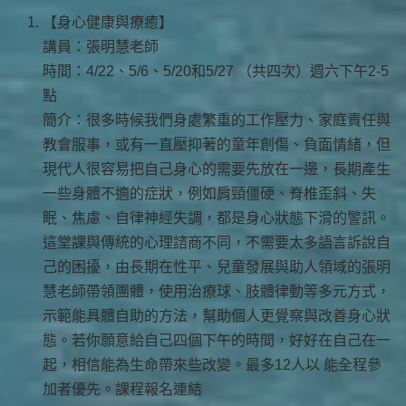
【身心健康與療癒】
講員：張明慧老師
時間：4/22、5/6、5/20和5/27 （共四次）週六下午2-5
點
簡介：很多時候我們身處繁重的工作壓力、家庭責任與
教會服事，或有一直壓抑著的童年創傷、負面情緒，但
現代人很容易把自己身心的需要先放在一邊，長期產生
一些身體不適的症狀，例如肩頸僵硬、脊椎歪斜、失
眠、焦慮、自律神經失調，都是身心狀態下滑的警訊。
這堂課與傳統的心理諮商不同，不需要太多語言訴說自
己的困擾，由長期在性平、兒童發展與助人領域的張明
慧老師帶領團體，使用治療球、肢體律動等多元方式，
示範能具體自助的方法，幫助個人更覺察與改善身心狀
態。若你願意給自己四個下午的時間，好好在自己在一
起，相信能為生命帶來些改變。最多12人以 能全程參
加者優先。課程報名連結