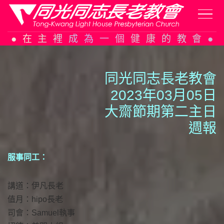
Skip
在主裡成為一個健康的教會
to
content
同光同志長老教會
2023年03月05日
大齋節期第二主日
週報
服事同工：
講道：伊凡長老
值月：hipo長老
司會：Samuel執事