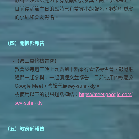
獻詩，姊妹弟兄如果有感動想要參與，請洽伊凡長老。
目前復活節主日的獻詩已有雙翼小組報名，歡迎有感動
的小組和會友報名。
（四）關懷部報告
【週三靈修禱告會】
教會於每週三晚上九點到十點舉行靈修禱告會，鼓勵肢
體們一起參與，一起讀經文並禱告。目前使用的軟體為
Google Meet，會議代碼sey-suhn-kfy。
或使用以下的視訊通話連結：
https://meet.google.com/
sey-suhn-kfy
（
五）教育部報告