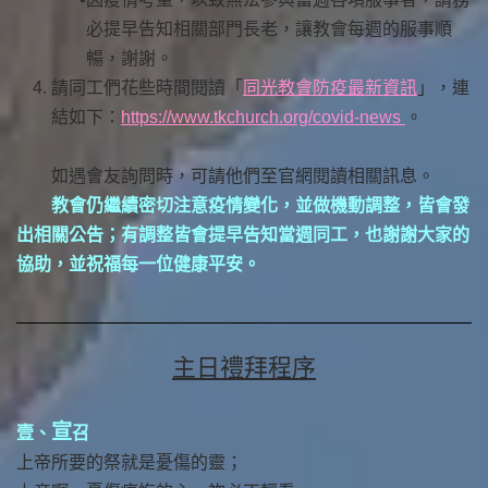
必提早告知相關部門長老，讓教會每週的服事順
暢，謝謝。
請同工們花些時間閱讀「
同光教會防疫最新資訊
」，連
結如下：
https://www.tkchurch.org/covid-news
。
如遇會友詢問時，可請他們至官網閱讀相關訊息。
教會仍繼續密切注意疫情變化，並做機動調整，皆會發
出相關公告；有調整皆會提早告知當週同工，也謝謝大家的
協助，並祝福每一位健康平安。
主日禮拜程序
宣
壹、
召
上帝所要的祭就是憂傷的靈；