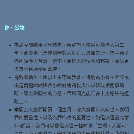
公
肆、
禱
為烏克蘭戰事平息禱告。俄羅斯入侵烏克蘭進入第二
年，此戰事已造成約無數人身亡與流離失所。求主給予
各國領導人智慧，能不再為個人的私利和慾望，而讓更
多無辜百姓受到牽連。
為教會禱告。懇求上主帶領教會，特別為小會長老於最
後這兩週繼續與各小組討論聘牧與法規修改相關事項
時，願主彰顯祂的心意，帶領同光能走在上主應許的道
路上。
本週為大齋節期第二個主日，守大齋期可以向世人表明
罪的嚴重性，以及為罪悔改的重要性。如但以理書九章
4-5節說，我們可以像但以理一樣呼求「主啊，大而可
畏的上帝，向愛主、守主誡命的人守約施慈愛。我們犯