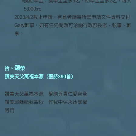
獎助學金：獎學金至多3名、助學金至多2名，每人
5,000元
2023/4/2截止申請，有意者請將所需申請文件資料交付
Gary幹事，如有任何問題可洽詢行政部長老、執事、幹
事。
頌
拾、
榮
讚美天父萬福本源（聖詩390首）
讚美天父萬福本源 權能尊貴仁愛齊全
讚美耶穌贖我罪愆 作我中保永遠掌權
阿們