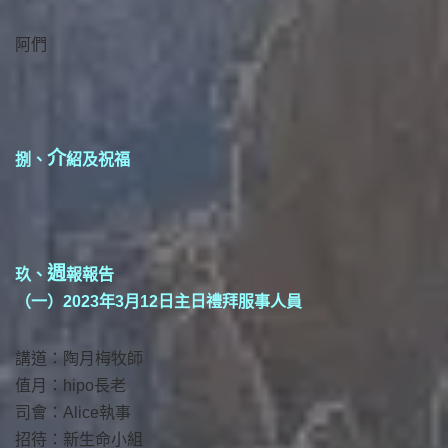
阿們
介
捌、
紹及祝福
週
玖、
報報告
（一）2023年3月12日主日禮拜服事人員
講道：陶月梅牧師
值月：hipo長老
司會：Alice執事
招待：新生命小組