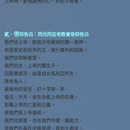
上帝啊，憂傷痛悔的心，祢必不輕看。
信
貳、
仰告白：同光同志老教會信仰告白
我們信上帝，創造天地萬物的獨一真神。
祂是歷史和世界的主，施行審判和拯救。
我們信耶穌基督，
我們的主，上帝的獨生子，
因聖靈感孕，由童貞女馬利亞所生，
降世為人；
藉著祂的受苦、釘十字架、死、
復活、升天、坐在全能上帝的右邊，
彰顯上帝的仁愛和公義，
使我們與上帝復和。
我們信聖靈，住在我們中間，賜能力，
使我們在萬民中做見證，直到主再來。