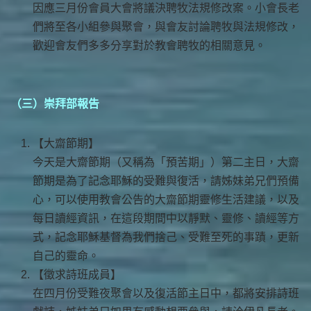
因應三月份會員大會將議決聘牧法規修改案。小會長老
們將至各小組參與聚會，與會友討論聘牧與法規修改，
歡迎會友們多多分享對於教會聘牧的相關意見。
（三）崇拜部報告
【大齋節期】
今天是大齋節期（又稱為「預苦期」）第二主日，大齋
節期是為了記念耶穌的受難與復活，請姊妹弟兄們預備
心，可以使用教會公告的大齋節期靈修生活建議，以及
每日讀經資訊，在這段期間中以靜默、靈修、讀經等方
式，記念耶穌基督為我們捨己、受難至死的事蹟，更新
自己的靈命。
【徵求詩班成員】
在四月份受難夜聚會以及復活節主日中，都將安排詩班