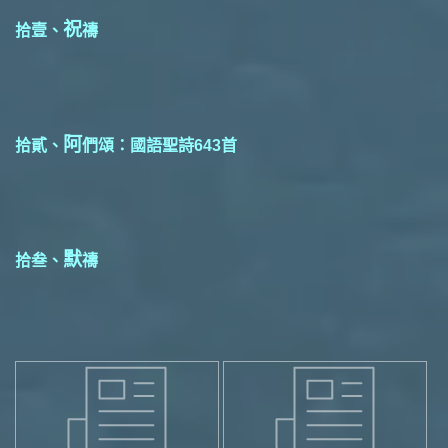
祝
拾壹、
禱
阿
拾貳、
們頌：國語聖詩643首
默
拾叁、
禱