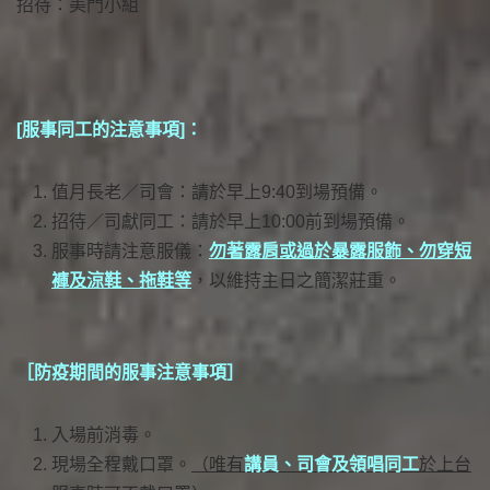
招待：美門小組
[服事同工的注意事項]：
值月長老／司會：請於早上9:40到場預備。
招待／司獻同工：請於早上10:00前到場預備。
服事時請注意服儀：
勿著露肩或過於暴露服飾、勿穿短
褲及涼鞋、拖鞋等
，以維持主日之簡潔莊重。
［防疫期間的服事注意事項］
入場前消毒。
現場全程戴口罩。
（唯有
講員、司會及領唱同工
於上台