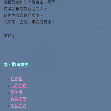
祂使受壓迫的人得自由、平等，
在基督裡成為新造的人，
使世界成為祂的國度，
充滿愛、公義、平安與喜樂。
阿們！
敬
叁、
拜讚美
♪
在這裡
♪
我們的神
♪
醫治我
♪
寶貴十架
♪
恩典之路