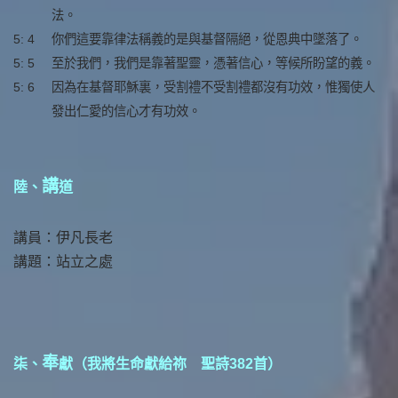
法。
5: 4
你們這要靠律法稱義的是與基督隔絕，從恩典中墜落了。
5: 5
至於我們，我們是靠著聖靈，憑著信心，等候所盼望的義。
5: 6
因為在基督耶穌裏，受割禮不受割禮都沒有功效，惟獨使人
發出仁愛的信心才有功效。
講
陸、
道
講員：伊凡長老
講題：站立之處
奉
柒、
獻（我將生命獻給祢 聖詩382首）