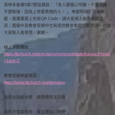
哥林多後書9章7節這樣說：「各人要隨心所願，不要為難，
不要勉強，因為上帝愛樂捐的人。 」 奉獻時除了現場奉
獻，直播畫面上也有QR Code，請大家掃入後有相關資
訊；週報中及教會官網中也有提供教會奉獻相關資訊，也請
大家點入後使用，謝謝。
線上奉獻連結：
https://tkchurch.neticrm.tw/civicrm/contribute/transact?reset
=1&id=2
教會官網奉獻連結：
https://www.tkchurch.org/donation
我將金錢獻給祢 使用遵照主旨意
我的才智獻給祢 成主器皿心樂意