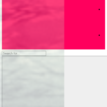
同
週
灣
年
們
首
06
志
報
映
月
長
獻
11
老
上
日
支
帝
教
裡
主
持
會
共
日
2023
好
週
年
的
06
報
收
月
Search
04
藏
for...
日
主
日
週
報