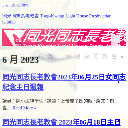
Skip to content
同光同志長老教會
是支持關懷性少數及其他弱勢社群的教會
同光同志長老教會 Tong-Kwang Light House Presbyterian
開放時間：
Church
週一(14:00-18:00)、週三(14:00-18:00)
週四(14:00-18:00)、週五(14:00-18:00)
週日(09:00-17:00)
地址：10442台北市中山區長安東路一段50號7樓
電話：+886-970-641-420
於
電郵：
tongkwang@gmail.com
在主裡成為一個健康的教會
6 月 2023
同
光
同光同志長老教會2023年06月25日女同志
光
紀念主日週報
加
簡
史
聚
講員：陳小恩神學生 / 講題：上帝開了她的眼 / 經文：創
會
織
同
世…
Read More »
架
光
構
同光同志長老教會 2023年06月18日主日
同
會
仰