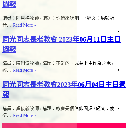
會
志
週
週報
告
報
長
生
白
老
活
日
講員：陶月梅牧師 / 講題：你們來吃吧！ / 經文：約翰福
見
教
直
問
同
音…
Read More »
播
會
題
光
2023
道
會
同光同志長老教會 2023年06月11日主日
同
仰
年
場
與
時
聲
生
06
志
資
間
週報
明
命
月
長
源
故
25
老
事
講員：陳佩儀牧師 / 講題：不能的，成為上主作為之處 /
日
教
同
經…
Read More »
女
項
會
日
事
光
會
同
2023
讀
工
同光同志長老教會2023年06月04日主日週
經
同
志
年
關
06
志
紀
懷
報
者
月
長
念
專
18
欄
老
主
講員：盧俊義牧師 / 講題：教會是個信仰團契 / 經文：使
日
教
日
滋
影
同
徒…
Read More »
主
絡
關
會
週
《
光
懷
日
2023
我
台
報