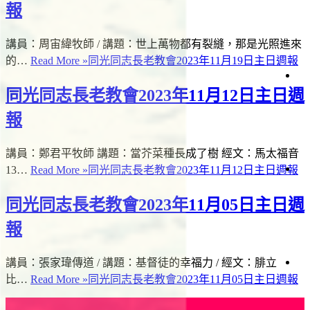
會
週
報
告
報
生
白
活
日
講員：周宙緯牧師 / 講題：世上萬物都有裂縫，那是光照進來
見
直
問
的…
Read More »
同光同志長老教會2023年11月19日主日週報
播
題
道
會
同光同志長老教會2023年11月12日主日週
仰
場
與
時
聲
生
資
間
報
明
命
源
故
事
講員：鄭君平牧師 講題：當芥菜種長成了樹 經文：馬太福音
13…
Read More »
同光同志長老教會2023年11月12日主日週報
項
日
事
會
讀
工
同光同志長老教會2023年11月05日主日週
經
關
懷
報
者
專
欄
講員：張家瑋傳道 / 講題：基督徒的幸福力 / 經文：腓立
滋
影
比…
Read More »
同光同志長老教會2023年11月05日主日週報
絡
關
《
懷
我
台