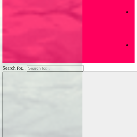
灣
們
首
映
獻
上
支
帝
裡
持
共
好
的
收
Search for...
藏