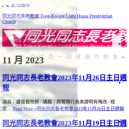
Skip to content
同光同志長老教會
是支持關懷性少數及其他弱勢社群的教會
同光同志長老教會 Tong-Kwang Light House Presbyterian
開放時間：
Church
週一(14:00-18:00)、週三(14:00-18:00)
週四(14:00-18:00)、週五(14:00-18:00)
週日(09:00-17:00)
地址：10442台北市中山區長安東路一段50號7樓
電話：+886-970-641-420
於
電郵：
tongkwang@gmail.com
在主裡成為一個健康的教會
11 月 2023
同
光
同光同志長老教會2023年11月26日主日週
光
報
加
簡
史
聚
講員：盧俊義牧師 / 講題：用實際行為來證明有悔改 / 經
會
織
文…
Read More »
同光同志長老教會2023年11月26日主日週報
架
構
同光同志長老教會2023年11月19日主日週
會
仰