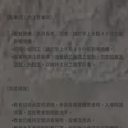
［服事同工的注意事項］
聖餐預備／值月長老／司會：請於早上９點４０分之前
到場預備。
招待小組同工：請於早上９點４５分前到場預備。
服事時請注意服儀：
勿著過於暴露之服飾、勿穿短褲及
涼鞋、拖鞋等
，以維持主日之簡潔莊重。
［防疫措施］
教會招待桌提供酒精，參與各類實體聚會時，入場時請
消毒，並在聚會期間勤洗手。
教會仍維持定期消毒場地、設備及用具。