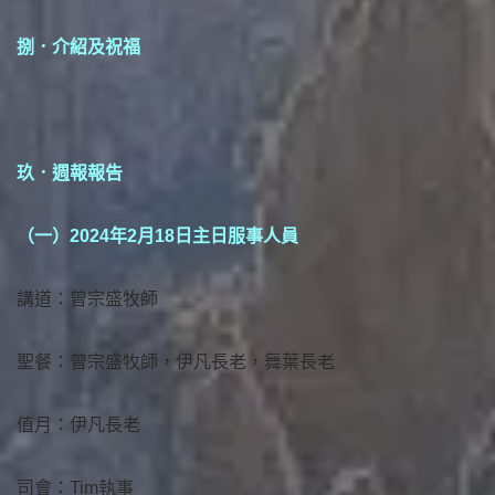
捌．介紹及祝福
玖．週報報告
（一）2024年2月18日主日服事人員
講道：曾宗盛牧師
聖餐：曾宗盛牧師，伊凡長老，舞葉長老
值月：伊凡長老
司會：Tim執事