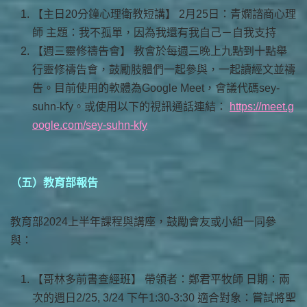
【主日20分鐘心理衛教短講】 2月25日：青嫻諮商心理
師 主題：我不孤單，因為我還有我自己－自我支持
【週三靈修禱告會】 教會於每週三晚上九點到十點舉
行靈修禱告會，鼓勵肢體們一起參與，一起讀經文並禱
告。目前使用的軟體為Google Meet，會議代碼sey-
suhn-kfy。或使用以下的視訊通話連結：
https://meet.g
oogle.com/sey-suhn-kfy
（五）教育部報告
教育部2024上半年課程與講座，鼓勵會友或小組一同參
與：
【哥林多前書查經班】 帶領者：鄭君平牧師 日期：兩
次的週日2/25, 3/24 下午1:30-3:30 適合對象：嘗試將聖