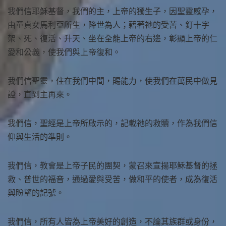
我們信耶穌基督，我們的主，上帝的獨生子，因聖靈感孕，
由童貞女馬利亞所生，降世為人；藉著祂的受苦、釘十字
架、死、復活、升天、坐在全能上帝的右邊，彰顯上帝的仁
愛和公義，使我們與上帝復和。
我們信聖靈，住在我們中間，賜能力，使我們在萬民中做見
證，直到主再來。
我們信，聖經是上帝所啟示的，記載祂的救贖，作為我們信
仰與生活的準則。
我們信，教會是上帝子民的團契，蒙召來宣揚耶穌基督的拯
救、普世的福音，通過愛與受苦，做和平的使者，成為復活
與盼望的記號。
我們信，所有人皆為上帝美好的創造，不論其族群或身份，