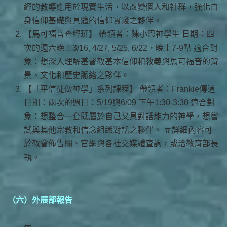
經的教導應用於現實生活，以改變個人和社群，強化自
身信仰基礎與具體的信仰實踐之夥伴。
【馬可福音查經班】 帶領者：陳小恩神學生 日期：四
次的週六晚上3/16, 4/27, 5/25, 6/22，晚上7-9點 適合對
象：想深入理解基督教基本信仰和教義與馬可福音的背
景、文化和歷史脈絡之夥伴。
【「平信徒做神學」系列課程】 帶領者：Frankie傳道
日期：兩次的週日：5/19與6/09 下午1:30-3:30 適合對
象：想整合一套既屬於自己又具對話能力的神學，想嘗
試與其他宗教和信念組織對話之夥伴。 ＃詳細內容可
於教會佈告欄、官網與各社交媒體查詢，或洽教育部長
執。
（六）外展部報告