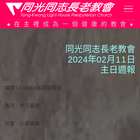
Skip
在主裡成為一個健康的教會
to
content
同光同志長老教會
2024年02月
1
1
日
主日週報
講道：Frankie吳國偉傳道
值月：伊凡長老
司會：小哥執事