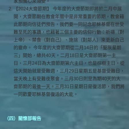
家預備心來領受。
【2024大齋節期】 今年度的大齋節期即將於二月中展
開，大齋節期在教會年曆中是非常重要的節期，教會藉
此節期向信徒們預告，我們要一同記念耶穌基督在世受
難至死的事蹟，也藉著三個主要的信仰行動：祈禱（對
上帝）、禁食（對自己）、施捨（對鄰人）來更新自己
的靈命。 今年度的大齋節期從二月14日的「聖灰星期
三」開始，總共40天。二月18日是大齋節期第一主
日，三月24日為大齋節期第六主日，也是棕樹主日，從
這天開始就是受難週，三月29日星期五是基督受難日，
當天晚上有受難夜聚會。三月30日則是為期40天的大
齋節期的最後一天。三月31日星期日是復活節，我們將
一同歡慶耶穌基督復活的大能。
（四）關懷部報告