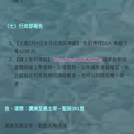
無。
（七）行政部報告
【上週2月4日主日出席與奉獻】 主日禮拜52人 奉獻 5
萬4298 元
【線上簽到連結】
https://reurl.cc/EX025g
請會友參加
實體與線上聚會時，記得簽到，以免損失會員權益。另
外如有任何意見想回饋給教會，也可以同時反應，謝
謝。
拾．頌榮：讚美至高主宰－聖詩391首
讚美至高主宰，創造天地洋海