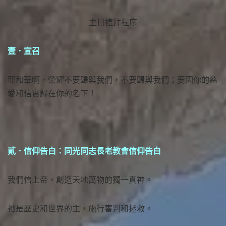
主日禮拜程序
壹．宣召
耶和華啊，榮耀不要歸與我們，不要歸與我們；要因你的慈
愛和信實歸在你的名下！
貳．信仰告白：同光同志長老教會信仰告白
我們信上帝，創造天地萬物的獨一真神。
祂是歷史和世界的主，施行審判和拯救。