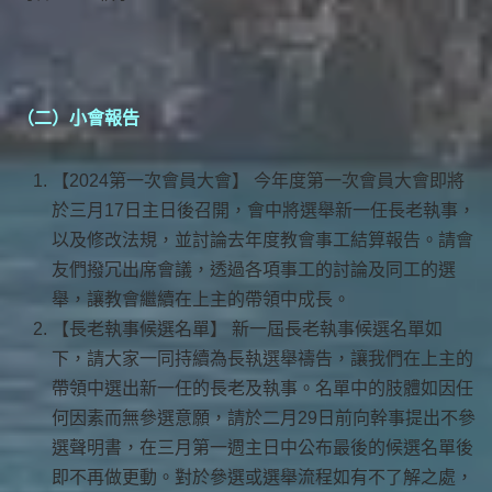
（二）小會報告
【2024第一次會員大會】 今年度第一次會員大會即將
於三月17日主日後召開，會中將選舉新一任長老執事，
以及修改法規，並討論去年度教會事工結算報告。請會
友們撥冗出席會議，透過各項事工的討論及同工的選
舉，讓教會繼續在上主的帶領中成長。
【長老執事候選名單】 新一屆長老執事候選名單如
下，請大家一同持續為長執選舉禱告，讓我們在上主的
帶領中選出新一任的長老及執事。名單中的肢體如因任
何因素而無參選意願，請於二月29日前向幹事提出不參
選聲明書，在三月第一週主日中公布最後的候選名單後
即不再做更動。對於參選或選舉流程如有不了解之處，