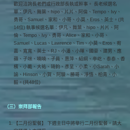
歡迎洽詢長老們或行政部長執或幹事。 長老候選名
單：伊凡、舞葉、hipo、片片、阿倫、Tempo、Ivy、
勇哥、Samuel、家和、小哥、小莫、Eros、英士。(共
14位) 執事候選名單：伊凡、舞葉、hipo、片片、阿
倫、Tempo、Ivy、勇哥、Alice、家和、小哥、
Samuel、Lucas、Lawrence、Tim、小莫、Eros、宥
嘉、寬寬、英士、RJ、小潘、小暉、國豪、建男、應
蘋、子咪、喃喃、子員、惠萍、紹綱、亭屹、泰泰、香
檳、小戴、大祐、琦鈞、彥呈、小柔、小Sarah、小
諭、Hinson、小賀、阿駿、勝哥、凈悟、柏青、小
毅。(共48位)
（三）崇拜部報告
【二月份聖餐】 下週主日中將舉行二月份聖餐，請大