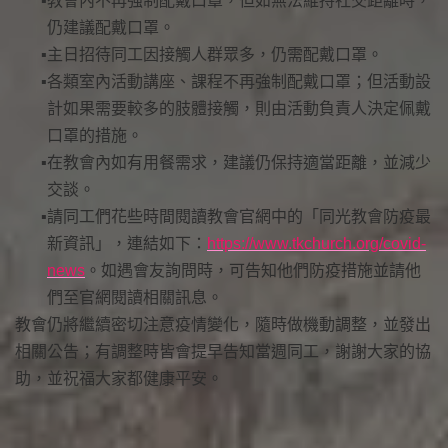
教會內不再強制配戴口罩，但如無法維持社交距離時，
仍建議配戴口罩。
主日招待同工因接觸人群眾多，仍需配戴口罩。
各類室內活動講座、課程不再強制配戴口罩；但活動設
計如果需要較多的肢體接觸，則由活動負責人決定佩戴
口罩的措施。
在教會內如有用餐需求，建議仍保持適當距離，並減少
交談。
請同工們花些時間閱讀教會官網中的「同光教會防疫最
新資訊」，連結如下：
https://www.tkchurch.org/covid-
news
。如遇會友詢問時，可告知他們防疫措施並請他
們至官網閱讀相關訊息。
教會仍將繼續密切注意疫情變化，隨時做機動調整，並發出
相關公告；有調整時皆會提早告知當週同工，謝謝大家的協
助，並祝福大家都健康平安。