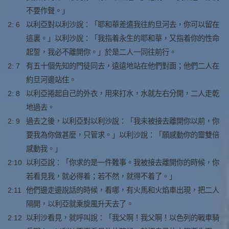
不要作聲。」
2: 6
以利亞對以利沙說：「耶和華差遣我往約旦河去，你可以留在
這裏。」以利沙說：「我指着永生的耶和華，又指着你的性命
起誓，我必不離開你。」於是二人一同往前行。
2: 7
有五十個先知的門徒同去，遠遠地站在他們對面；他們二人在
約旦河邊站住。
2: 8
以利亞捲起自己的外衣，用來打水，水就左右分開，二人走乾
地過去。
2: 9
過去之後，以利亞對以利沙說：「我未被接去離開你以前，你
要我為你做甚麼，只管求。」以利沙說：「願感動你的靈雙倍
感動我。」
2:10
以利亞說：「你求的是一件難事。我被接去離開你的時候，你
若看見我，就必得着；若不然，就得不着了。」
2:11
他們邊走邊說話的時候，看哪，有火馬和火焰車出現，把二人
隔開，以利亞就乘旋風升天去了。
2:12
以利沙看見，就呼叫說：「我父啊！我父啊！以色列的戰車騎