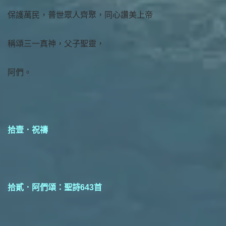
保護萬民，普世眾人齊聚，同心讚美上帝
稱頌三一真神，父子聖靈，
阿們。
拾壹．祝禱
拾貳．阿們頌：聖詩643首