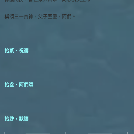
稱頌三一真神，父子聖靈，阿們。
拾貳．祝禱
拾叁．阿們頌
拾肆，默禱