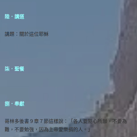
陸．講道
講題：關於這位耶穌
柒．聖餐
捌．奉獻
哥林多後書９章７節這樣說：「各人要隨心所願，不要為
難，不要勉強，因為上帝愛樂捐的人。」