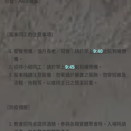
司會：Alice執事
［服事同工的注意事項］
聖餐預備／值月長老／司會：請於早上
9:40
之前到場預
備。
招待小組同工：請於早上
9:45
前到場預備。
服事時請注意服儀：勿著過於暴露之服飾、勿穿短褲及
涼鞋、拖鞋等，以維持主日之簡潔莊重。
［防疫措施］
教會招待桌提供酒精，參與各類實體聚會時，入場時請