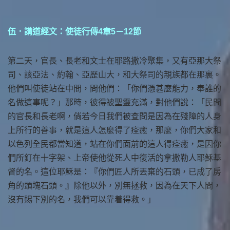
伍．講道經文：使徒行傳4章5－12節
第二天，官長、長老和文士在耶路撒冷聚集，又有亞那大祭
司、該亞法、約翰、亞歷山大，和大祭司的親族都在那裏。
他們叫使徒站在中間，問他們：「你們憑甚麼能力，奉誰的
名做這事呢？」那時，彼得被聖靈充滿，對他們說：「民間
的官長和長老啊，倘若今日我們被查問是因為在殘障的人身
上所行的善事，就是這人怎麼得了痊癒，那麼，你們大家和
以色列全民都當知道，站在你們面前的這人得痊癒，是因你
們所釘在十字架、上帝使他從死人中復活的拿撒勒人耶穌基
督的名。這位耶穌是：『你們匠人所丟棄的石頭，已成了房
角的頭塊石頭。』除他以外，別無拯救，因為在天下人間，
沒有賜下別的名，我們可以靠着得救。」