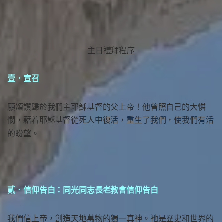
主日禮拜程序
壹．宣召
願頌讚歸於我們主耶穌基督的父上帝！他曾照自己的大憐
憫，藉着耶穌基督從死人中復活，重生了我們，使我們有活
的盼望。
貳．信仰告白：同光同志長老教會信仰告白
我們信上帝，創造天地萬物的獨一真神。祂是歷史和世界的