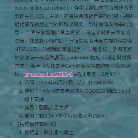
(socio-historical method) ，從中了解四本福音書作者的
寫作主旨與論述主題。亦將綜合四福音書的研究，探究
近代學界對歷史性的耶穌之研究，引伸信仰與神學的省
思。 ◎同光會員限時早鳥方案： 穩定參與同光聚會的
會員，教會將全額補助。但須於報名時繳交課程保證金
NT$500元，於課程結束後退回。 ◎報名線上參與者將
於會議前一天提供課程google meet連結 ◎報名與繳費
方式： 親至同光教會洽Gary幹事報名或轉帳 ◎報名連
結：
https://reurl.cc/2Ek5g9
●截止報名：6月9日。
時間：2024年6月22日（六）10AM-6PM
地點： 同光同志長老教會與GOOGLE MEET 同步
線上直播
講員：歐陽文風牧師
費用：$1500（學生與低收入者750元）
【馬可福音查經班】
帶領者：陳小恩神學生