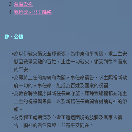
深深愛祢
我們歡迎君王降臨
肆．公禱
為以伊戰火衝突全球緊張，為中東和平祈禱，求上主安
慰因戰爭受難的百姓，止住一切戰火，領受到從祢而來
的平安。
為即將上任的總統和內閣人事任命禱告，求主賜福新政
府一切的人事任命，能成為百姓及國家的祝福。
為教會聘牧程序與新任長執守望，願聘牧過程都充滿主
上主的祝福與恩典，以及新舊任長執開會討論有神的帶
領。
為身體正處病痛及心靈正遭遇困境的肢體及其家人禱
告，願神的醫治降臨，並有平安同在。