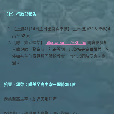
（七）行政部報告
【上週4月14日主日出席與奉獻】 主日禮拜72人 奉獻 4
萬7652 元
【線上簽到連結】
https://reurl.cc/EX025g
請會友參加
實體與線上聚會時，記得簽到，以免損失會員權益。另
外如有任何意見想回饋給教會，也可以同時反應，謝
謝。
拾壹．頌榮：讚美至高主宰－聖詩391首
讚美至高主宰，創造天地洋海
保護萬民，普世眾人齊聚，同心讚美上帝