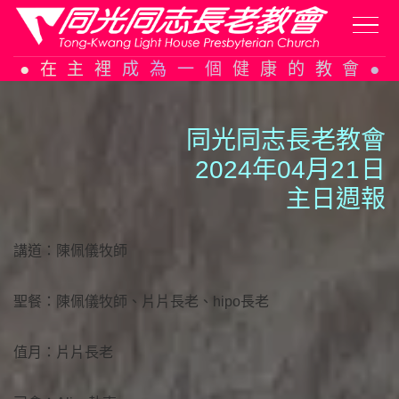
Skip
在主裡成為一個健康的教會
to
content
同光同志長老教會
2024年04月2
1
日
主日週報
講道：陳佩儀牧師
聖餐：陳佩儀牧師、片片長老、hipo長老
值月：片片長老