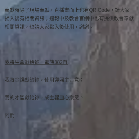
奉獻時除了現場奉獻，直播畫面上也有QR Code，請大家
掃入後有相關資訊；週報中及教會官網中也有提供教會奉獻
相關資訊，也請大家點入後使用，謝謝。
我將生命獻給祢－聖詩382首
我將金錢獻給祢，使用遵照主旨意；
我的才智獻給祢，成主器皿心樂意。
阿們！