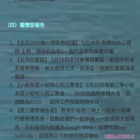
（四）關懷部報告
【主日20分鐘心理衛教短講】 5月26日 青嫻諮商心理
師 主題：關係好品質1－我們喜歡的身體距離
【五月份愛筵】 5月26日主日後備有愛筵，歡迎所有會
友留步用餐，彼此關懷交流。請東區小組幫忙愛筵清潔
整理。
【小組長暨小組核心同工聚會】 6月23日為第二季小組
長暨小組核心同工聚會， （6/30為臨時會員大會，故
調整為6/23），請同工們預留時間參與。
【週三靈修禱告會】 教會於每週三晚上九點到十點舉
行靈修禱告會，鼓勵肢體們一起參與，一起讀經文並禱
告。目前使用的軟體為Google Meet，會議代碼sey-
suhn-kfy。或使用以下的視訊通話連結：
https://meet.g