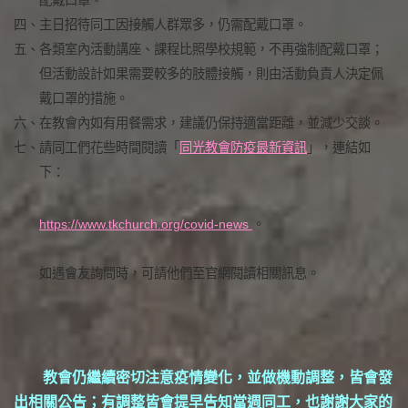
四、
主日招待同工因接觸人群眾多，仍需配戴口罩。
五、
各類室內活動講座、課程比照學校規範，不再強制配戴口罩；
但活動設計如果需要較多的肢體接觸，則由活動負責人決定佩
戴口罩的措施。
六、
在教會內如有用餐需求，建議仍保持適當距離，並減少交談。
七、
請同工們花些時間閱讀「
同光教會防疫最新資訊
」，連結如
下：
https://www.tkchurch.org/covid-news
。
如遇會友詢問時，可請他們至官網閱讀相關訊息。
教會仍繼續密切注意疫情變化，並做機動調整，皆會發
出相關公告；有調整皆會提早告知當週同工，也謝謝大家的