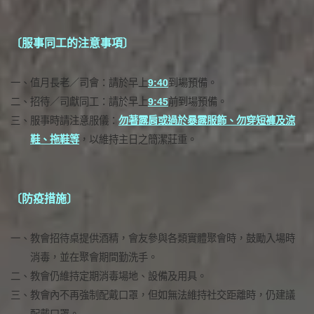
〔服事同工的注意事項〕
一、
值月長老／司會：請於早上
9:40
到場預備。
二、
招待／司獻同工：請於早上
9:45
前到場預備。
三、
服事時請注意服儀：
勿著露肩或過於暴露服飾、勿穿短褲及涼
鞋、拖鞋等
，以維持主日之簡潔莊重。
〔防疫措施〕
一、
教會招待桌提供酒精，會友參與各類實體聚會時，鼓勵入場時
消毒，並在聚會期間勤洗手。
二、
教會仍維持定期消毒場地、設備及用具。
三、
教會內不再強制配戴口罩，但如無法維持社交距離時，仍建議
配戴口罩。