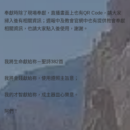
奉獻時除了現場奉獻，直播畫面上也有QR Code，請大家
掃入後有相關資訊；週報中及教會官網中也有提供教會奉獻
相關資訊，也請大家點入後使用，謝謝。
我將生命獻給祢－聖詩382首
我將金錢獻給祢，使用遵照主旨意；
我的才智獻給祢，成主器皿心樂意。
阿們！