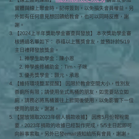
實體與線上聚會時，記得簽到，以免損失會員權益。另
外如有任何意見想回饋給教會，也可以同時反應，謝
謝。
【2024上半年獎助學金審查與發放】 本次獎助學金審
核通過名單如下： 恭禧以上獲獎會友，並預計於5/19
主日禮拜發放獎金。
神學生助學金：陳小恩
神學進修補助金：Tim、子咪
優秀獎學金：顥元、承恩
【維持環境整潔提醒】 因限於教會空間大小，性別友
善廁所有限；請使用坐式馬桶的朋友，如需要站立如
廁，請務必將馬桶蓋往上掀開後使用，以免影響下一位
使用的朋友，謝謝。
【開放領取2023年個人捐款收據】 因應5月份報稅需
要，2023年捐款的收據已經製作完成，5/5主日起即可
向幹事索取。另外已發email通知給所有會員，謝謝。