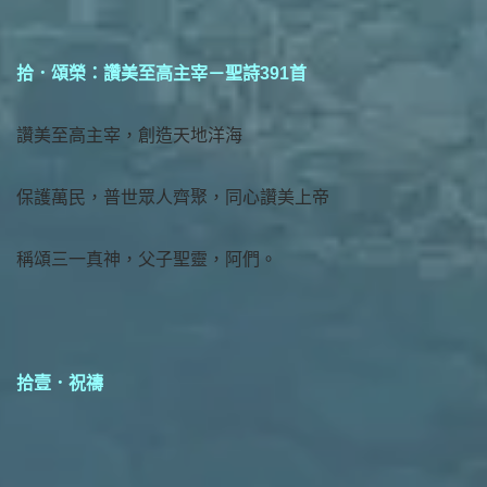
拾．頌榮：讚美至高主宰－聖詩391首
讚美至高主宰，創造天地洋海
保護萬民，普世眾人齊聚，同心讚美上帝
稱頌三一真神，父子聖靈，阿們。
拾壹．祝禱