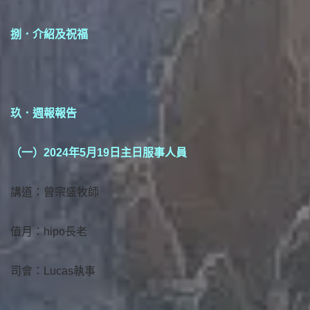
捌．介紹及祝福
玖．週報報告
（一）2024年5月19日主日服事人員
講道：曾宗盛牧師
值月：hipo長老
司會：Lucas執事