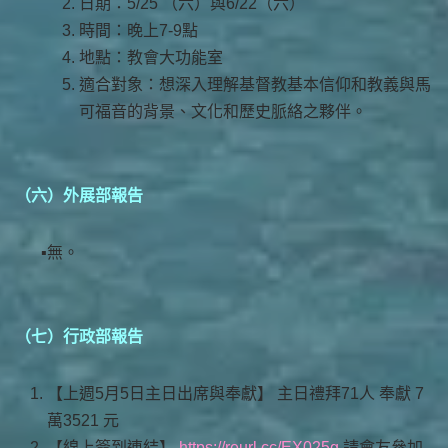
日期：5/25 （六）與6/22（六）
時間：晚上7-9點
地點：教會大功能室
適合對象：想深入理解基督教基本信仰和教義與馬
可福音的背景、文化和歷史脈絡之夥伴。
（六）外展部報告
無。
（七）行政部報告
【上週5月5日主日出席與奉獻】 主日禮拜71人 奉獻 7
萬3521 元
【線上簽到連結】
https://reurl.cc/EX025g
請會友參加