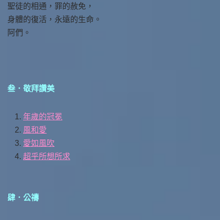
聖徒的相通，罪的赦免，
身體的復活，永遠的生命。
阿們。
叁．敬拜讚美
年歲的冠冕
風和愛
愛如風吹
超乎所想所求
肆．公禱