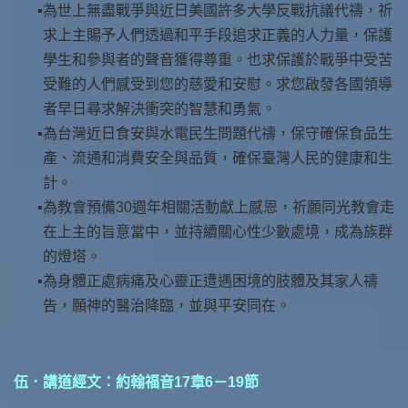
為世上無盡戰爭與近日美國許多大學反戰抗議代禱，祈
求上主賜予人們透過和平手段追求正義的人力量，保護
學生和參與者的聲音獲得尊重。也求保護於戰爭中受苦
受難的人們感受到您的慈愛和安慰。求您啟發各國領導
者早日尋求解決衝突的智慧和勇氣。
為台灣近日食安與水電民生問題代禱，保守確保食品生
產、流通和消費安全與品質，確保臺灣人民的健康和生
計。
為教會預備30週年相關活動獻上感恩，祈願同光教會走
在上主的旨意當中，並持續關心性少數處境，成為族群
的燈塔。
為身體正處病痛及心靈正遭遇困境的肢體及其家人禱
告，願神的醫治降臨，並與平安同在。
伍．講道經文：約翰福音17章6－19節