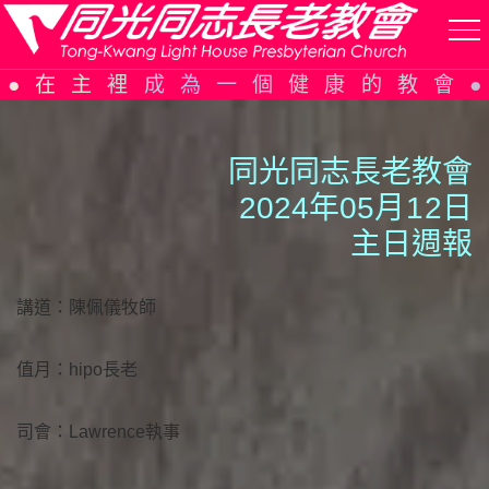
Skip
在主裡成為一個健康的教會
to
content
同光同志長老教會
2024年05月
1
2日
主日週報
講道：陳佩儀牧師
值月：hipo長老
司會：Lawrence執事