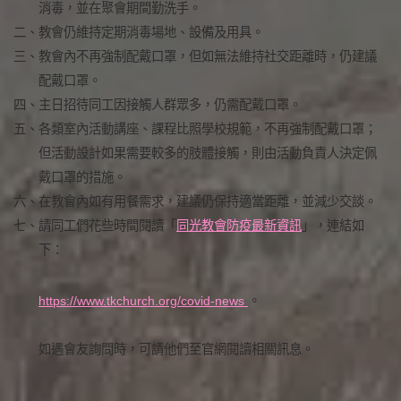
消毒，並在聚會期間勤洗手。
二、
教會仍維持定期消毒場地、設備及用具。
三、
教會內不再強制配戴口罩，但如無法維持社交距離時，仍建議
配戴口罩。
四、
主日招待同工因接觸人群眾多，仍需配戴口罩。
五、
各類室內活動講座、課程比照學校規範，不再強制配戴口罩；
但活動設計如果需要較多的肢體接觸，則由活動負責人決定佩
戴口罩的措施。
六、
在教會內如有用餐需求，建議仍保持適當距離，並減少交談。
七、
請同工們花些時間閱讀「
同光教會防疫最新資訊
」，連結如
下：
https://www.tkchurch.org/covid-news
。
如遇會友詢問時，可請他們至官網閱讀相關訊息。