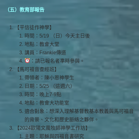
（五）教育部報告
【平信徒作神學】
時間：5/19 （日）今天主日後
地點：教會大堂
講員：Frankie傳道
：請已報名者準時參與。
【馬可福音查經班】
帶領者：陳小恩神學生
日期：5/25 （這週六）
時間：晚上7-9點
地點：教會大功能室
適合對象：想深入理解基督教基本教義與馬可福音
的背景、文化和歷史脈絡之夥伴。
【2024歐陽文風牧師神學工作坊】
主題：耶穌與四福音書研究