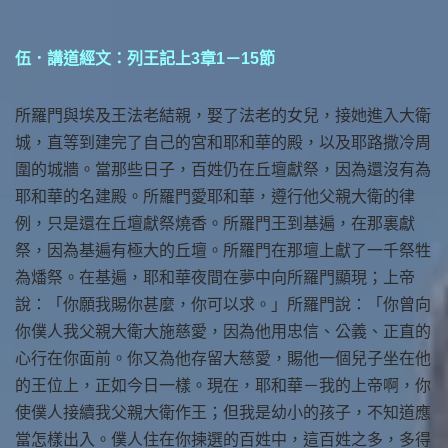
伍．講道經文：列王記上3章1－15節
所羅門與埃及王法老結親，娶了法老的女兒，接她進入大衛
城，直等到建完了自己的宮和耶和華的殿，以及耶路撒冷周
圍的城牆。當那些日子，百姓仍在丘壇獻祭，因為還沒有為
耶和華的名建殿。所羅門愛耶和華，遵行他父親大衛的律
例，只是還在丘壇獻祭燒香。所羅門王到基遍，在那裏獻
祭，因為基遍有極大的丘壇。所羅門在那壇上獻了一千祭牲
為燔祭。在基遍，耶和華夜間在夢中向所羅門顯現；上帝
說：「你願我賜你甚麼，你可以求。」所羅門說：「你曾向
你僕人我父親大衛大施慈愛，因為他用忠信、公義、正直的
心行在你面前。你又為他存留大慈愛，賜他一個兒子坐在他
的王位上，正如今日一樣。現在，耶和華－我的上帝啊，你
使僕人接續我父親大衛作王；但我是幼小的孩子，不知道應
當怎樣出入。僕人住在你揀選的百姓中，這百姓之多，多得