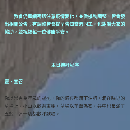
教會仍繼續密切注意疫情變化，並做機動調整，皆會發
出相關公告；有調整皆會提早告知當週同工，也謝謝大家的
協助，並祝福每一位健康平安。
主日禮拜程序
壹．宣召
你以恩惠為年歲的冠冕，你的路徑都滴下油脂，滴在曠野的
草場上。小山以歡樂束腰，草場以羊羣為衣，谷中也長滿了
五穀；這一切都歡呼歌唱。