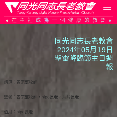
Skip
在主裡成為一個健康的教會
to
content
同光同志長老教會
2024年05月
1
9日
聖靈降臨節主日週
報
講道：曾宗盛牧師
聖餐：曾宗盛牧師，hipo長老，片片長老
值月：hipo長老