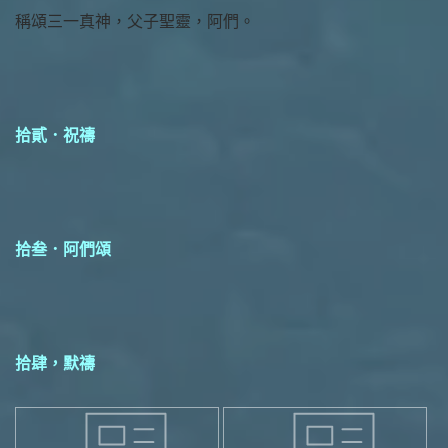
稱頌三一真神，父子聖靈，阿們。
拾貳．祝禱
拾叁．阿們頌
拾肆，默禱