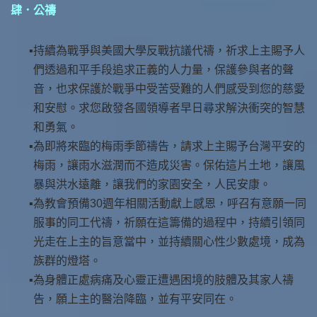
肆．公禱
持續為戰爭與美國大學反戰抗議代禱，祈求上主賜予人
們透過和平手段追求正義的人力量，保護參與者的聲
音，也求保護於戰爭中受苦受難的人們感受到您的慈愛
和安慰。求您啟發各國領導者早日尋求解決衝突的智慧
和勇氣。
為即將來臨的梅雨季節禱告，請求上主賜予台灣平安的
梅雨，讓雨水滋潤而不造成災害。保佑這片土地，讓風
暴與洪水遠離，讓我們的家園安全，人民安康。
為教會預備30週年相關活動獻上感恩，呼召有意願一同
服事的同工代禱，祈願在這籌備的過程中，持續引領同
光走在上主的旨意當中，並持續關心性少數處境，成為
族群的燈塔。
為身體正處病痛及心靈正遭遇困境的肢體及其家人禱
告，願上主的醫治降臨，並有平安同在。