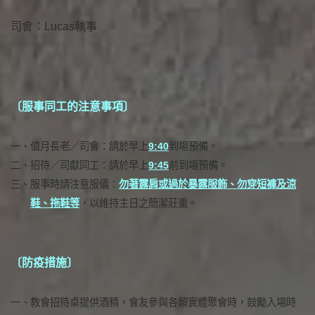
司會：Lucas執事
〔服事同工的注意事項〕
一、
值月長老／司會：請於早上
9:40
到場預備。
二、
招待／司獻同工：請於早上
9:45
前到場預備。
三、
服事時請注意服儀：
勿著露肩或過於暴露服飾、勿穿短褲及涼
鞋、拖鞋等
，以維持主日之簡潔莊重。
〔防疫措施〕
一、
教會招待桌提供酒精，會友參與各類實體聚會時，鼓勵入場時