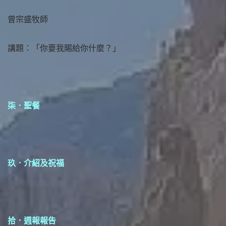
曾宗盛牧師
講題：「你要我賜給你什麼？」
柒．聖餐
玖．介紹及祝福
拾．週報報告