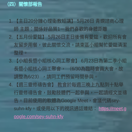
（四）關懷部報告
【主日20分鐘心理衛教短講】 5月26日 青嫻諮商心理
師 主題：關係好品質1－我們喜歡的身體距離
【五月份愛筵】 5月26日主日後備有愛筵，歡迎所有會
友留步用餐，彼此關懷交流。請東區小組幫忙愛筵清潔
整理。
【小組長暨小組核心同工聚會】 6月23日為第二季小組
長暨小組核心同工聚會， （6/30為臨時會員大會，故
調整為6/23），請同工們預留時間參與。
【週三靈修禱告會】 教會於每週三晚上九點到十點舉
行靈修禱告會，鼓勵肢體們一起參與，一起讀經文並禱
告。目前使用的軟體為Google Meet，會議代碼sey-
suhn-kfy。或使用以下的視訊通話連結：
https://meet.g
oogle.com/sey-suhn-kfy