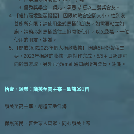
優秀獎學金：顥元、承恩 恭禧以上獲獎會友。
【維持環境整潔提醒】 因限於教會空間大小，性別友
善廁所有限；請使用坐式馬桶的朋友，如需要站立如
廁，請務必將馬桶蓋往上掀開後使用，以免影響下一位
使用的朋友，謝謝。
【開放領取2023年個人捐款收據】 因應5月份報稅需
要，2023年捐款的收據已經製作完成，5/5主日起即可
向幹事索取。另外已發email通知給所有會員，謝謝。
拾壹．頌榮：讚美至高主宰－聖詩391首
讚美至高主宰，創造天地洋海
保護萬民，普世眾人齊聚，同心讚美上帝