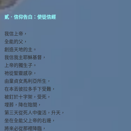
貳．信仰告白：使徒信經
我信上帝，
全能的父，
創造天地的主。
我信我主耶穌基督，
上帝的獨生子。
祂從聖靈感孕，
由童貞女馬利亞所生，
在本丟彼拉多手下受難，
被釘於十字架，受死，
埋葬，降在陰間，
第三天從死人中復活，升天，
坐在全能父上帝的右邊，
將來必從那裡降臨，