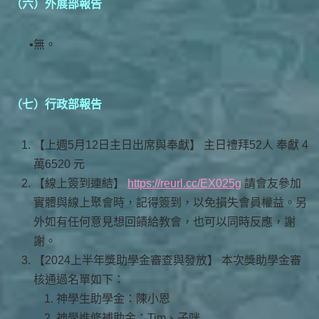
（六）外展部報告
無。
（七）行政部報告
【上週5月12日主日出席與奉獻】 主日禮拜52人 奉獻 4
萬6520 元
【線上簽到連結】
https://reurl.cc/EX025g
請會友參加
實體與線上聚會時，記得簽到，以免損失會員權益。另
外如有任何意見想回饋給教會，也可以同時反應，謝
謝。
【2024上半年獎助學金審查與發放】 本次獎助學金審
核通過名單如下：
神學生助學金：陳小恩
神學進修補助金：Tim、子咪