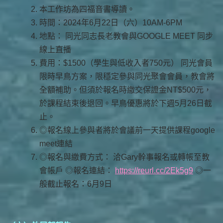
本工作坊為四福音書導讀。
時間：2024年6月22日（六）10AM-6PM
地點： 同光同志長老教會與GOOGLE MEET 同步
線上直播
費用：$1500（學生與低收入者750元） 同光會員
限時早鳥方案，限穩定參與同光聚會會員，教會將
全額補助。但須於報名時繳交保證金NT$500元，
於課程結束後退回。早鳥優惠將於下週5月26日截
止。
◎報名線上參與者將於會議前一天提供課程google
meet連結
◎報名與繳費方式： 洽Gary幹事報名或轉帳至教
會帳戶 ◎報名連結：
https://reurl.cc/2Ek5g9
◎一
般截止報名：6月9日