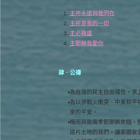
主祢永遠與我同在
主祢是我的一切
主必興盛
主耶穌我愛你
肆．公禱
為台灣的民主自由禱告，求
為以伊戰火衝突、中東和平
來的平安。
梅雨與颱風季節即將來臨，
這片土地的我們，讓家園安