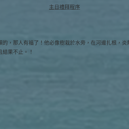
主日禮拜程序
賴的，那人有福了！他必像樹栽於水旁，在河邊扎根，炎
且結果不止。！