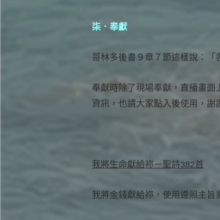
柒．奉獻
哥林多後書９章７節這樣說：「
奉獻時除了現場奉獻，直播畫面上
資訊，也請大家點入後使用，謝
我將生命獻給祢－聖詩382首
我將金錢獻給祢，使用遵照主旨