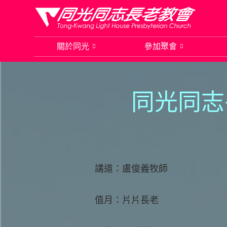
Skip
to
關於同光
參加聚會
content
同光同志
講道：盧俊義牧師
值月：片片長老