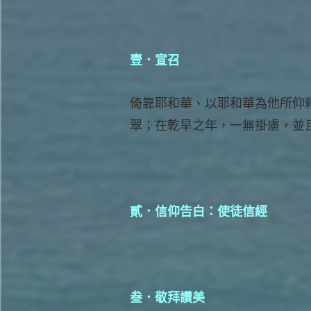
壹．宣召
倚靠耶和華、以耶和華為他所仰
翠；在乾旱之年，一無掛慮，並
貳．信仰告白：使徒信經
叁．敬拜讚美