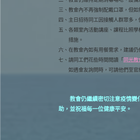
三、
教會內不再強制配戴口罩，但如
四、
主日招待同工因接觸人群眾多，
五、
各類室內活動講座、課程比照學
措施。
六、
在教會內如有用餐需求，建議仍
七、
請同工們花些時間閱讀「
同光教
如遇會友詢問時，可請他們至官
教會仍繼續密切注意疫情變化
助，並祝福每一位健康平安。