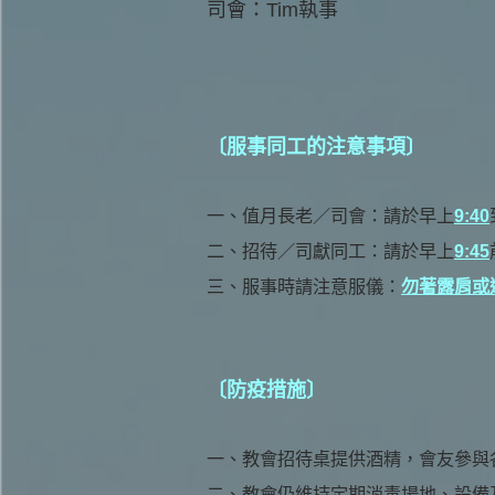
司會：Tim執事
〔服事同工的注意事項〕
一、
值月長老／司會：請於早上
9:40
二、
招待／司獻同工：請於早上
9:45
三、
服事時請注意服儀：
勿著露肩或
〔防疫措施〕
一、
教會招待桌提供酒精，會友參與
二、
教會仍維持定期消毒場地、設備