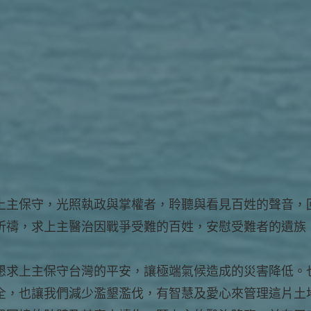
上主保守，光照執政與掌權者，聆聽與看見百姓的聲音，
祈禱，求上主醫治因戰爭受難的百姓，安慰受難者的遺族
懇求上主保守台灣的平安，讓極端氣候造成的災害降低。
全，也讓我們減少濫墾濫伐，有智慧及愛心來管理這片土