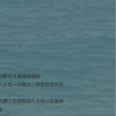
回歸充分溝通與協商。
，止住一切戰火，領受到從祢而
也願上主保佑這片土地以及使用
地。