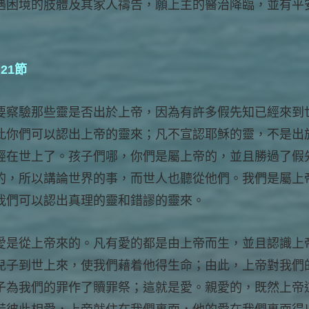
遇困境的肢體及其家人禱告，願上主的醫治降臨，並有平
21節
要察驗那些靈是否出於上帝，因為有許多假先知已經來到
此你們可以認出上帝的靈來；凡不宣認耶穌的靈，不是出
經在世上了。孩子們哪，你們是屬上帝的，並且勝過了假
的，所以講論世界的事，而世人也聽從他們。我們是屬上
我們可以認出真理的靈和錯謬的靈來。
愛是從上帝來的。凡有愛的都是由上帝而生，並且認識上
兒子到世上來，使我們藉着他得生命；由此，上帝對我們
子為我們的罪作了贖罪祭；這就是愛。親愛的，既然上帝