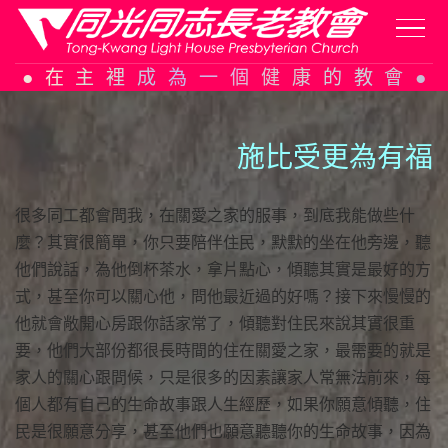
Skip
在主裡成為一個健康的教會
to
content
施比受更為有福
很多同工都會問我，在關愛之家的服事，到底我能做些什
麼？其實很簡單，你只要陪伴住民，默默的坐在他旁邊，聽
他們說話，為他倒杯茶水，拿片點心，傾聽其實是最好的方
式，甚至你可以關心他，問他最近過的好嗎？接下來慢慢的
他就會敞開心房跟你話家常了，傾聽對住民來說其實很重
要，他們大部份都很長時間的住在關愛之家，最需要的就是
家人的關心跟問候，只是很多的因素讓家人常無法前來，每
個人都有自己的生命故事跟人生經歷，如果你願意傾聽，住
民是很願意分享，甚至他們也願意聽聽你的生命故事，因為