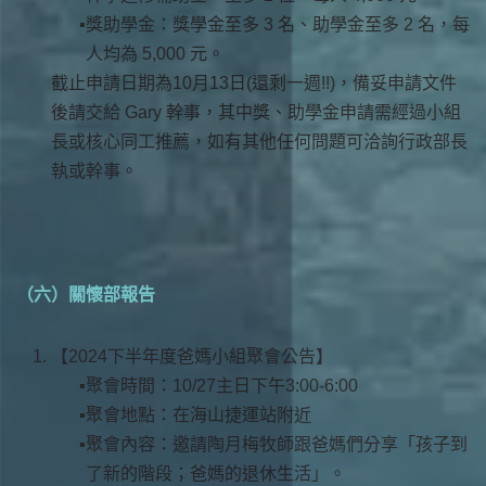
獎助學金：獎學金至多 3 名、助學金至多 2 名，每
人均為 5,000 元。
截止申請日期為10月13日(還剩一週!!)，備妥申請文件
後請交給 Gary 幹事，其中獎、助學金申請需經過小組
長或核心同工推薦，如有其他任何問題可洽詢行政部長
執或幹事。
（六）關懷部報告
【2024下半年度爸媽小組聚會公告】
聚會時間：10/27主日下午3:00-6:00
聚會地點：在海山捷運站附近
聚會內容：邀請陶月梅牧師跟爸媽們分享「孩子到
了新的階段；爸媽的退休生活」。