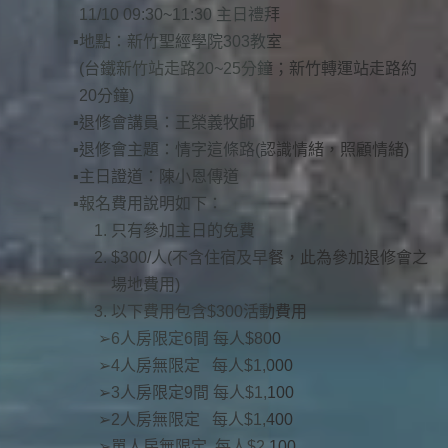
11/10 09:30~11:30 主日禮拜
地點：新竹聖經學院303教室
(台鐵新竹站走路20~25分鐘；新竹轉運站走路約
20分鐘)
退修會講員：王榮義牧師
退修會主題：情字這條路(認識情緒，照顧情緒)
主日證道：陳小恩傳道
報名費用說明如下：
只有參加主日的免費
$300/人(不含住宿及早餐，此為參加退修會之
場地費用)
以下費用包含$300活動費用
6人房限定6間 每人$800
4人房無限定 每人$1,000
3人房限定9間 每人$1,100
2人房無限定 每人$1,400
單人房無限定 每人$2,100