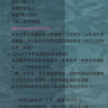
簽到人數55人
實體聚會58人
奉獻3萬8135元
【線上簽到連結】
https://reurl.cc/EX025g
請會友參加實體與線上聚會時，記得簽到，以免損失會
員權益。另外如有任何意見想回饋給教會，也可以同時
反應，謝謝。
【2024下半年各類獎助學金申請】
為鼓勵本會會友勤學及進修，本會提供「神學進修補助
金」、「神學生助學金」、
「獎、助學金」等各類獎助學金。相關申請細則與審核
方式公告在公佈欄中，有意申請者請前往瀏覽。
本次各類獎助學金頒發人數與獎助學金說明如下：
神學生助學金：1 位，金額 20,000 元。
神學進修補助金：至多 2 位，每人 4,000 元。