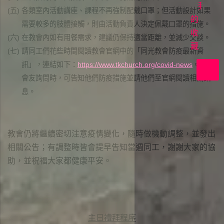
首
我
(五)
各類室內活動講座、課程不再強制配戴口罩；但活動設計如果
映
的
需要較多的肢體接觸，則由活動負責人決定佩戴口罩的措施。
收
在
(六)
在教會內如有用餐需求，建議仍保持適當距離，並減少交談。
上
藏
(七)
請同工們花些時間閱讀教會官網中的「同光教會防疫最新資
帝
訊」，連結如下：
https://www.tkchurch.org/covid-news
。如遇
裡
會友詢問時，可告知他們防疫措施並請他們至官網閱讀相關訊
共
息。
好
教會仍將繼續密切注意疫情變化，隨時做機動調整，並發出
相關公告；有調整時皆會提早告知當週同工，謝謝大家的協
助，並祝福大家都健康平安。
主日禮拜程序