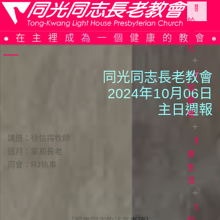
關
於
Skip
同
在主裡成為一個健康的教會
to
光
content
同光同志長老教會
參
同
光
加
2024年
1
0月06日
簡
聚
主日週報
史
會
組
講道：徐信得牧師
織
教
教
值月：家和長老
架
會
會
司會：RJ執事
構
週
生
報
活
信
仰
主
告
日
信
證