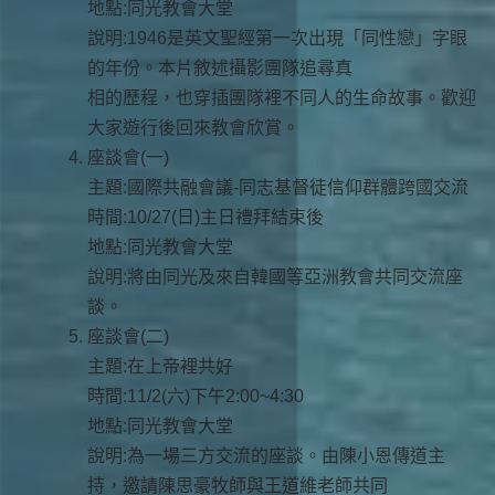
地點:同光教會大堂
說明:1946是英文聖經第一次出現「同性戀」字眼
的年份。本片敘述攝影團隊追尋真
相的歷程，也穿插團隊裡不同人的生命故事。歡迎
大家遊行後回來教會欣賞。
座談會(一)
主題:國際共融會議-同志基督徒信仰群體跨國交流
時間:10/27(日)主日禮拜結束後
地點:同光教會大堂
說明:將由同光及來自韓國等亞洲教會共同交流座
談。
座談會(二)
主題:在上帝裡共好
時間:11/2(六)下午2:00~4:30
地點:同光教會大堂
說明:為一場三方交流的座談。由陳小恩傳道主
持，邀請陳思豪牧師與王道維老師共同