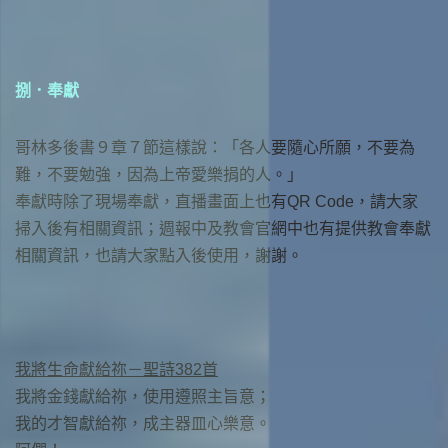
捌．奉獻
哥林多後書９章７節這樣說：「各人要隨心所願，不要為
難，不要勉強，因為上帝愛樂捐的人。」
奉獻時除了現場奉獻，直播畫面上也有QR Code，請大家
掃入後有相關資訊；週報中及教會官網中也有提供教會奉獻
相關資訊，也請大家點入後使用，謝謝。
我將生命獻給祢－聖詩382首
我將金錢獻給祢，使用遵照主旨意；
我的才智獻給祢，成主器皿心樂意。