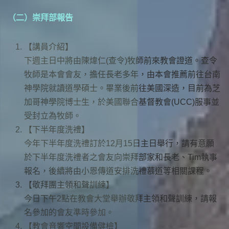
（二）崇拜部報告
【講員介紹】
下週主日中將由陳煒仁(查令)牧師前來教會證道。查令
牧師是本會會友，擔任長老多年，由本會推薦前往台南
神學院就讀道學碩士。畢業後前往美國深造，目前為芝
加哥神學院博士生，於美國聯合基督教會(UCC)服事並
受封立為牧師。
【下半年度洗禮】
今年下半年度洗禮訂於12月15日主日舉行，請有意願
於下半年度洗禮者之會友向崇拜部家和長老、Tim執事
報名，後續將由小恩傳道安排洗禮慕道等相關課程。
【敬拜團主領和聲訓練】
今日下午2點在教會大堂舉辦敬拜主領和聲訓練，請報
名參加的會友準時參加。
【教會音響空間設備健檢】