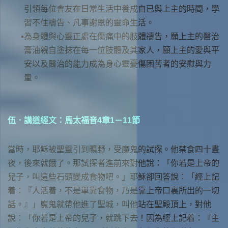
引領每位會友在日常生活中養成自已與上主的時間，學
習不住禱告、凡事謝恩的靈命生活。
為身體與心靈正處在傷痛中的肢體禱告，願上主的醫治
膏油親自塗抹在每一位肢體及其家人，願上主的愛與平
安以及醫治的能力成為身心靈憂傷困苦者的安慰與力
量。
伍．講道經文：馬太福音4章1－11節
當時，耶穌被聖靈引到曠野，受魔鬼的試探。他禁食四十晝
夜，後來就餓了。那試探者進前來對他說：「你若是上帝的
兒子，叫這些石頭變成食物吧。」耶穌卻回答說：「經上記
着：『人活着，不是單靠食物，乃是靠上帝口裏所出的一切
話。』」魔鬼就帶他進了聖城，叫他站在聖殿頂上，對他
說：「你若是上帝的兒子，就跳下去！因為經上記着：『主