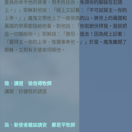
要為你命令他的使者，用手托住你，免得你的腳碰在石頭
上。』」耶穌對他說：「經上又記着：『不可試探主－你的
上帝。』」魔鬼又帶他上了一座很高的山，將世上的萬國和
萬國的榮華都指給他看，對他說：「你若俯伏拜我，我就把
這一切賜給你。」耶穌說：「撒但，退去！因為經上記着：
『要拜主－你的上帝，惟獨事奉他。』」於是，魔鬼離開了
耶穌，立刻有天使來伺候他。
陸．講道 徐信得牧師
講題：抄捷徑的誘惑
柒．新使者雜誌請安 鄭君平牧師