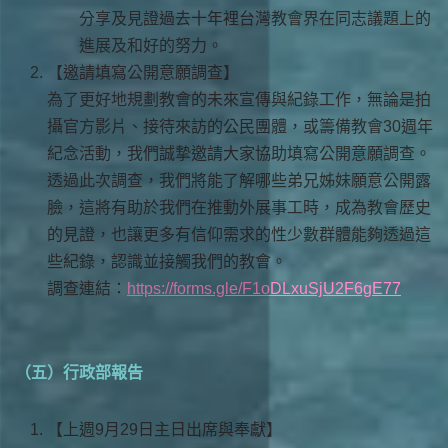
分享及見證過去十年裡台灣教會界在同志議題上的
進展及和好的努力。
【邀請填寫公開意願調查】
為了更好地規劃教會的未來宣傳與紀錄工作，無論是拍
攝官方影片、接待來訪的公民團體，或籌備教會30週年
紀念活動，我們誠摯邀請大家協助填寫公開意願調查。
透過此次調查，我們將能了解哪些弟兄姊妹願意公開露
臉，這將有助於我們在推動外展事工時，成為教會歷史
的見證，也讓更多有信仰需求的性少數群體能夠透過這
些紀錄，認識並接觸我們的教會。
調查連結：
https://forms.gle/F1oDLxuSjU2F6gE77
（五）行政部報告
【上週9月29日主日出席與奉獻】