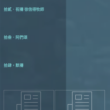
拾貳．祝禱 徐信得牧師
拾叁．阿們頌
拾肆，默禱