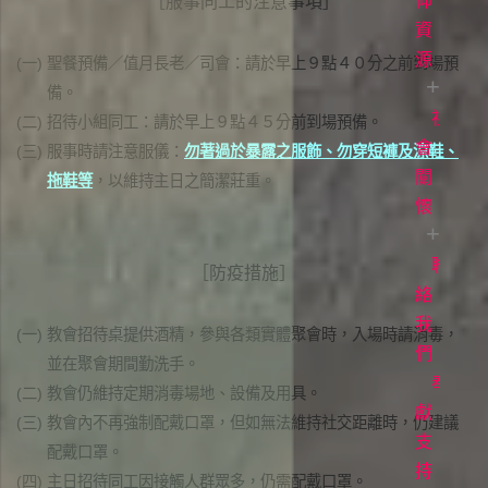
白
直
道
仰
［服事同工的注意事項］
播
與
資
常
見
生
源
聚
(一)
聖餐預備／值月長老／司會：請於早上９點４０分之前到場預
問
會
命
備。
題
時
故
社
每
(二)
招待小組同工：請於早上９點４５分前到場預備。
間
事
日
會
立
(三)
服事時請注意服儀：
勿著過於暴露之服飾、勿穿短褲及涼鞋、
場
讀
關
各
拖鞋等
，以維持主日之簡潔莊重。
聲
項
經
懷
明
事
牧
工
者
聯
愛
［防疫措施］
專
滋
絡
欄
關
我
(一)
教會招待桌提供酒精，參與各類實體聚會時，入場時請消毒，
懷
們
電
並在聚會期間勤洗手。
影
奉
(二)
教會仍維持定期消毒場地、設備及用具。
《1946
獻
(三)
教會內不再強制配戴口罩，但如無法維持社交距離時，仍建議
台
支
配戴口罩。
灣
持
(四)
主日招待同工因接觸人群眾多，仍需配戴口罩。