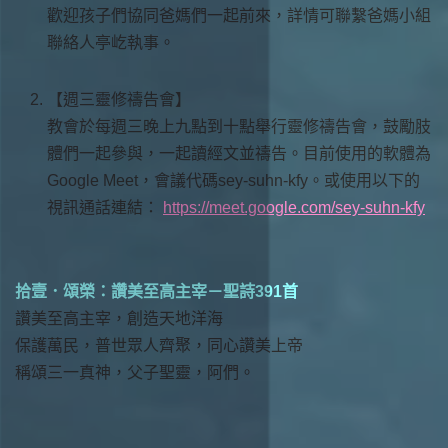
歡迎孩子們協同爸媽們一起前來，詳情可聯繫爸媽小組
聯絡人亭屹執事。
【週三靈修禱告會】
教會於每週三晚上九點到十點舉行靈修禱告會，鼓勵肢
體們一起參與，一起讀經文並禱告。目前使用的軟體為
Google Meet，會議代碼sey-suhn-kfy。或使用以下的
視訊通話連結：
https://meet.google.com/sey-suhn-kfy
拾壹．頌榮：讚美至高主宰－聖詩391首
讚美至高主宰，創造天地洋海
保護萬民，普世眾人齊聚，同心讚美上帝
稱頌三一真神，父子聖靈，阿們。