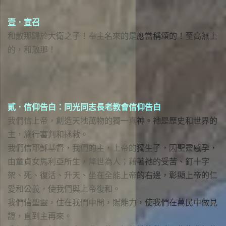
壹．宣召
和散那歸於大衛之子！奉主名來的是應當稱頌的！至高無上
的，和散那！
貳．信仰告白：同光同志長老教會信仰告白
我們信上帝，創造天地萬物的獨一真神。祂是歷史和世界的
主，施行審判和拯救。
我們信耶穌基督，我們的主，上帝的獨生子，因聖靈感孕，
由童貞女馬利亞所生，降世為人；藉著祂的受苦、釘十字
架、死、復活、升天、坐在全能上帝的右邊，彰顯上帝的仁
愛和公義，使我們與上帝復和。
我們信聖靈，住在我們中間，賜能力，使我們在萬民中做見
證，直到主再來。