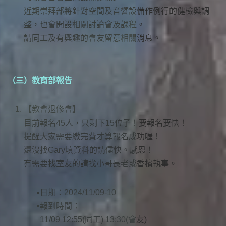
近期崇拜部將針對空間及音響設備作例行的健檢與調
整，也會開設相關討論會及課程。
請同工及有興趣的會友留意相關消息。
（三）教育部報告
【教會退修會】
目前報名45人，只剩下15位子！要報名要快！
提醒大家需要繳完費才算報名成功喔！
還沒找Gary填資料的請儘快。感恩！
有需要找室友的請找小哥長老或香檳執事。
日期：2024/11/09-10
報到時間：
11/09 12:55(同工) 13:30(會友)