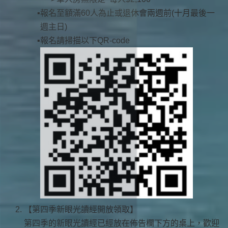
報名至額滿60人為止或退休會兩週前(十月最後一
週主日)
報名請掃描以下QR-code
【第四季新眼光讀經開放領取】
第四季的新眼光讀經已經放在佈告欄下方的桌上，歡迎