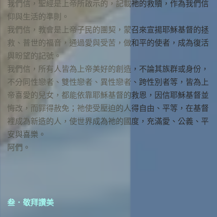
我們信，聖經是上帝所啟示的，記載祂的救贖，作為我們信
仰與生活的準則。
我們信，教會是上帝子民的團契，蒙召來宣揚耶穌基督的拯
救、普世的福音，通過愛與受苦，做和平的使者，成為復活
與盼望的記號。
我們信，所有人皆為上帝美好的創造，不論其族群或身份，
不分同性戀者、雙性戀者、異性戀者、跨性別者等，皆為上
帝喜愛的兒女，都能依靠耶穌基督的救恩，因信耶穌基督並
悔改，而罪得赦免；祂使受壓迫的人得自由、平等，在基督
裡成為新造的人，使世界成為祂的國度，充滿愛、公義、平
安與喜樂。
阿們。
叁．敬拜讚美