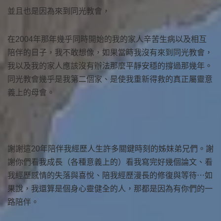
並且也是因為來到同光教會，
在2004年那年幾乎同時開始的我的家人辛苦生病以及相互
陪伴的日子，我不敢想像，如果當時我沒有來到同光教會，
我以及我的家人應該沒有辦法那麼平靜安穩的撐過那幾年。
同光教會幾乎是我第二個家、是使我重新得救的真正屬靈意
義上的母會。
謝謝這20年陪伴我經歷人生許多關鍵時刻的姊妹弟兄們。謝
謝你們看我成長（各種意義上的）看我寫完好幾個論文、看
我經歷感情的失落與喜悅、陪我經歷漫長的修復與等待⋯如
果說，我還算是個身心靈健全的人，那都是因為有你們的一
路陪伴。