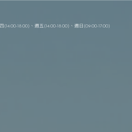
(14:00-18:00)、週五(14:00-18:00)
、
週日(09:00-17:00)
在主裡成為一個健康的教會
4年
1
1
月03日主日週報