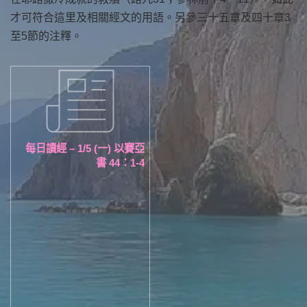
才可符合這里及相關經文的用語。另參三十五章及四十章3
至5節的注釋。
每日讀經 – 1/5 (一) 以賽亞
書 44：1-4