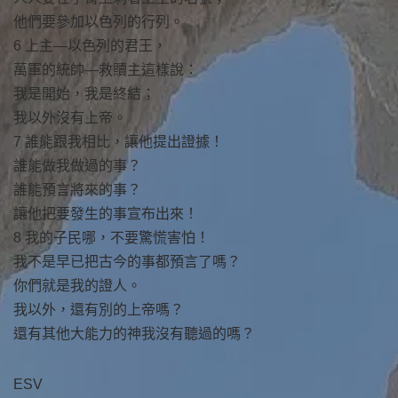
他們要參加以色列的行列。
6 上主—以色列的君王，
萬軍的統帥—救贖主這樣說：
我是開始，我是終結；
我以外沒有上帝。
7 誰能跟我相比，讓他提出證據！
誰能做我做過的事？
誰能預言將來的事？
讓他把要發生的事宣布出來！
8 我的子民哪，不要驚慌害怕！
我不是早已把古今的事都預言了嗎？
你們就是我的證人。
我以外，還有別的上帝嗎？
還有其他大能力的神我沒有聽過的嗎？
ESV