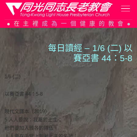
Skip
在主裡成為一個健康的教會
to
content
每日讀經 –
1
/6 (二) 以
賽亞書 44：5-8
1/6 (二)
以賽亞書 44：5-8
現代文譯本（2019）
5 人人要說：我屬於上主；
他們要加入雅各的隊伍。
人人要在手臂上刺著上主的名號；