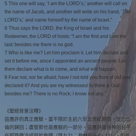
5 This one will say, ‘I am the LORD’s,’ another will call on
the name of Jacob, and another will write on his hand, ‘The
LORD’s,’ and name himself by the name of Israel.”
6 Thus says the LORD, the King of Israel and his
Redeemer, the LORD of hosts: “I am the first and I am the
last; besides me there is no god.
7 Who is like me? Let him proclaim it. Let him declare and
set it before me, since I appointed an ancient people. Let
them declare what is to come, and what will happen.
8 Fear not, nor be afraid; have I not told you from of old and
declared it? And you are my witnesses! Is there a God
besides me? There is no Rock; I know not any.”
《聖經背景注釋》
這應許的真正應驗，當不限於主前六至五世紀期間，從巴比
倫的歸回；盡管那也是應驗的一部分。這應許是由神的兒子
在耶路撒冷成就的救贖（路九31；參林前十4、11），如此