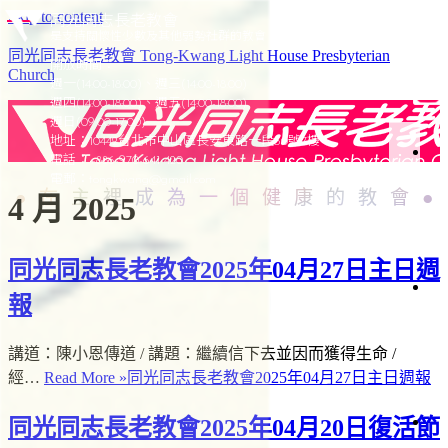
Skip to content
同光同志長老教會
是支持關懷性少數及其他弱勢社群的教會
同光同志長老教會 Tong-Kwang Light House Presbyterian
開放時間：
Church
週一(14:00-18:00)、週三(14:00-18:00)
週四(14:00-18:00)、週五(14:00-18:00)
週日(09:00-17:00)
地址：10442台北市中山區長安東路一段50號7樓
電話：+886-970-641-420
於
電郵：
tongkwang@gmail.com
在主裡成為一個健康的教會
4 月 2025
同
光
同光同志長老教會2025年04月27日主日週
光
報
加
簡
史
聚
講道：陳小恩傳道 / 講題：繼續信下去並因而獲得生命 /
會
織
經…
Read More »
同光同志長老教會2025年04月27日主日週報
架
構
同光同志長老教會2025年04月20日復活節
會
仰