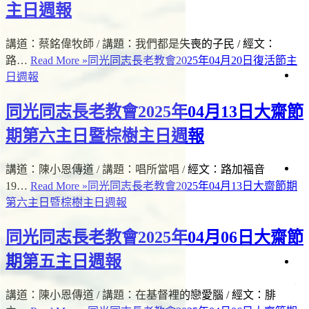
會
週
主日週報
告
報
生
白
活
日
講道：蔡銘偉牧師 / 講題：我們都是失喪的子民 / 經文：
見
直
問
路…
Read More »
同光同志長老教會2025年04月20日復活節主
播
題
日週報
道
會
仰
場
與
時
聲
生
同光同志長老教會2025年04月13日大齋節
資
間
明
命
源
期第六主日暨棕樹主日週報
故
事
講道：陳小恩傳道 / 講題：唱所當唱 / 經文：路加福音
項
日
事
19…
Read More »
同光同志長老教會2025年04月13日大齋節期
會
讀
工
經
第六主日暨棕樹主日週報
關
懷
者
同光同志長老教會2025年04月06日大齋節
專
欄
期第五主日週報
滋
影
絡
關
《
懷
講道：陳小恩傳道 / 講題：在基督裡的戀愛腦 / 經文：腓
我
台