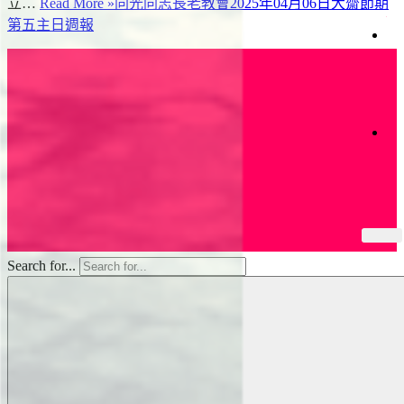
立…
Read More »
同光同志長老教會2025年04月06日大齋節期
灣
們
首
第五主日週報
映
獻
上
支
帝
裡
持
共
好
的
收
藏
Search for...