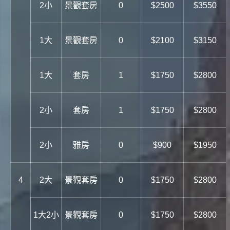
2小
景觀套房
0
$2500
$3550
1大
景觀套房
0
$2100
$3150
1大
套房
1
$1750
$2800
2小
套房
1
$1750
$2800
2小
雅房
0
$900
$1950
4
2大
景觀套房
0
$1750
$2800
1大2小
景觀套房
0
$1750
$2800